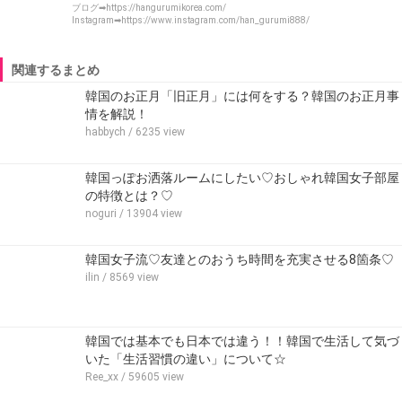
ブログ➡https://hangurumikorea.com/
Instagram➡https://www.instagram.com/han_gurumi888/
関連するまとめ
韓国のお正月「旧正月」には何をする？韓国のお正月事
情を解説！
habbych
/ 6235 view
韓国っぽお洒落ルームにしたい♡おしゃれ韓国女子部屋
の特徴とは？♡
noguri
/ 13904 view
韓国女子流♡友達とのおうち時間を充実させる8箇条♡
ilin
/ 8569 view
韓国では基本でも日本では違う！！韓国で生活して気づ
いた「生活習慣の違い」について☆
Ree_xx
/ 59605 view