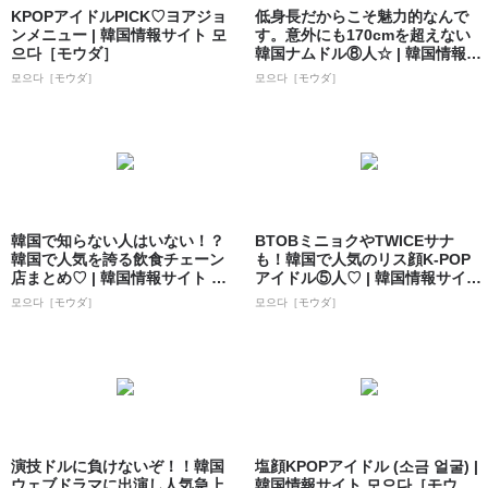
KPOPアイドルPICK♡ヨアジョ
低身長だからこそ魅力的なんで
ンメニュー | 韓国情報サイト 모
す。意外にも170cmを超えない
으다［モウダ］
韓国ナムドル⑧人☆ | 韓国情報サ
イト...
모으다［モウダ］
모으다［モウダ］
韓国で知らない人はいない！？
BTOBミニョクやTWICEサナ
韓国で人気を誇る飲食チェーン
も！韓国で人気のリス顔K-POP
店まとめ♡ | 韓国情報サイト 모
アイドル⑤人♡ | 韓国情報サイ
으다［モ...
ト...
모으다［モウダ］
모으다［モウダ］
演技ドルに負けないぞ！！韓国
塩顔KPOPアイドル (소금 얼굴) |
ウェブドラマに出演し人気急上
韓国情報サイト 모으다［モウ