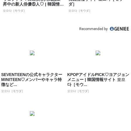
昇中の新人俳優⑥人♡ | 韓国情報
ダ］
サイト ...
모으다［モウダ］
모으다［モウダ］
Recommended by
SEVENTEENの公式キャラクター
KPOPアイドルPICK♡ヨアジョン
MINITEEN♡メンバーやキャラ特
メニュー | 韓国情報サイト 모으
徴など...
다［モウ...
모으다［モウダ］
모으다［モウダ］