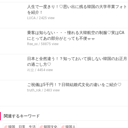
人生で一度きり！♡思い出に残る韓国の大学卒業フォト
を紹介！
LUCA
/ 2425 view
乗客は知らない・・・憧れる大韓航空の制服♡実はCA
にとってあの部分がとっても不便ㅠㅠ
Ree_xx
/ 58875 view
日本と全然違う！？知っておいて損しない韓国のお正月
の過ごし方♡
리요
/ 4454 view
ご祝儀は5千円！？日韓結婚式文化の違いをご紹介♡
truth_rok
/ 2483 view
関連するキーワード
韓国 日常 生活
韓国文化
韓国人