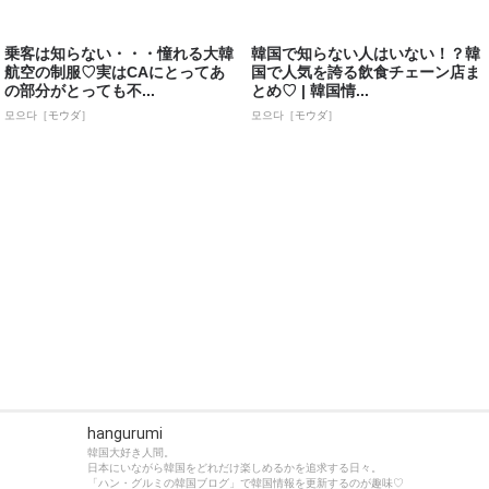
乗客は知らない・・・憧れる大韓
韓国で知らない人はいない！？韓
航空の制服♡実はCAにとってあ
国で人気を誇る飲食チェーン店ま
の部分がとっても不...
とめ♡ | 韓国情...
모으다［モウダ］
모으다［モウダ］
hangurumi
韓国大好き人間。
日本にいながら韓国をどれだけ楽しめるかを追求する日々。
「ハン・グルミの韓国ブログ」で韓国情報を更新するのが趣味♡