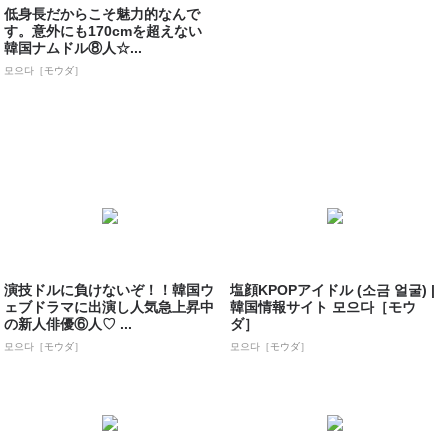
低身長だからこそ魅力的なんで
す。意外にも170cmを超えない
韓国ナムドル⑧人☆...
모으다［モウダ］
演技ドルに負けないぞ！！韓国ウ
塩顔KPOPアイドル (소금 얼굴) |
ェブドラマに出演し人気急上昇中
韓国情報サイト 모으다［モウ
の新人俳優⑥人♡ ...
ダ］
모으다［モウダ］
모으다［モウダ］