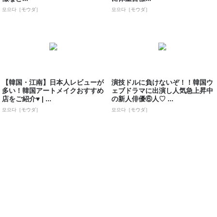
모으다［モウダ］
모으다［モウダ］
【韓国・江南】日本人レビューが
演技ドルに負けないぞ！！韓国ウ
多い！韓国アートメイクおすすめ
ェブドラマに出演し人気急上昇中
店をご紹介♥ | ...
の新人俳優⑥人♡ ...
모으다［モウダ］
모으다［モウダ］