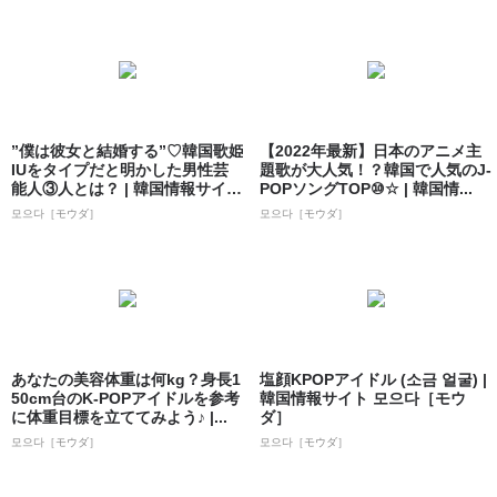
”僕は彼女と結婚する”♡韓国歌姫
【2022年最新】日本のアニメ主
IUをタイプだと明かした男性芸
題歌が大人気！？韓国で人気のJ-
能人③人とは？ | 韓国情報サイト
POPソングTOP⑩☆ | 韓国情...
...
모으다［モウダ］
모으다［モウダ］
あなたの美容体重は何kg？身長1
塩顔KPOPアイドル (소금 얼굴) |
50cm台のK-POPアイドルを参考
韓国情報サイト 모으다［モウ
に体重目標を立ててみよう♪ |...
ダ］
모으다［モウダ］
모으다［モウダ］