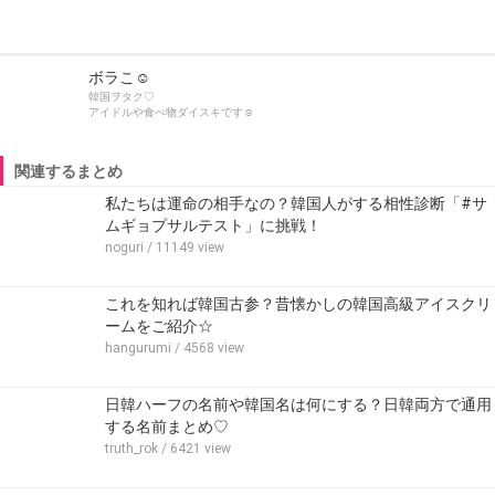
ボラこ☺︎
韓国ヲタク♡
アイドルや食べ物ダイスキです☺︎
関連するまとめ
私たちは運命の相手なの？韓国人がする相性診断「#サ
ムギョプサルテスト」に挑戦！
noguri
/ 11149 view
これを知れば韓国古参？昔懐かしの韓国高級アイスクリ
ームをご紹介☆
hangurumi
/ 4568 view
日韓ハーフの名前や韓国名は何にする？日韓両方で通用
する名前まとめ♡
truth_rok
/ 6421 view