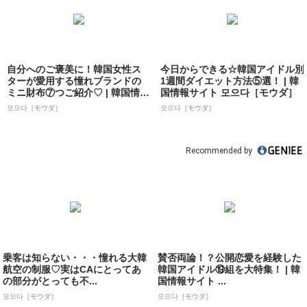
自分へのご褒美に！韓国女性ス
今日からできる☆韓国アイドル別
ターが愛用する憧れブランドの
1週間ダイエット方法⑤選！ | 韓
ミニ財布⑦つご紹介♡ | 韓国情報
国情報サイト 모으다［モウダ］
サイト ...
모으다［モウダ］
모으다［モウダ］
Recommended by
乗客は知らない・・・憧れる大韓
賛否両論！？公開恋愛を経験した
航空の制服♡実はCAにとってあ
韓国アイドル⑲組を大特集！ | 韓
の部分がとっても不...
国情報サイト ...
모으다［モウダ］
모으다［モウダ］