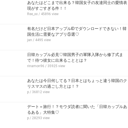
あなたはどこまで出来る？韓国女子の友達同士の愛情表
現がすごすぎる件！！
Ree_xx
/ 45896 view
有名だけど日本アップルIDでダウンロードできない！韓
国生活に需要なアプリ⑤選♡
jan
/ 4495 view
日韓カップル必見♡韓国男子の軍隊入隊から修了式ま
で！待つ彼女に出来ることとは？
rinamon96
/ 35925 view
あなたは今日何してる？日本とはちょっと違う韓国のク
リスマスの過ごし方とは！？
p
/ 36812 view
デート＝旅行！？モウダ読者に聞いた「日韓カップルあ
るある」大特集♡
p
/ 28293 view