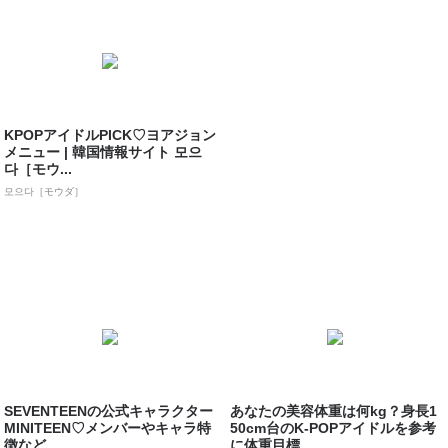
KPOPアイドルPICK♡ヨアジョン
メニュー | 韓国情報サイト 모으
다［モウ...
모으다［モウダ］
SEVENTEENの公式キャラクター
あなたの美容体重は何kg？身長1
MINITEEN♡メンバーやキャラ特
50cm台のK-POPアイドルを参考
徴など...
に体重目標...