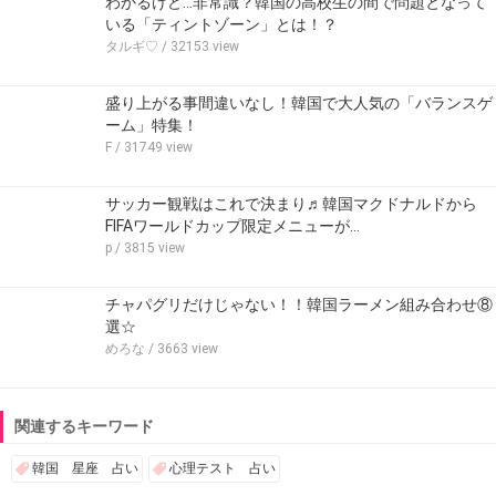
わかるけど…非常識？韓国の高校生の間で問題となって
いる「ティントゾーン」とは！？
タルギ♡
/ 32153 view
盛り上がる事間違いなし！韓国で大人気の「バランスゲ
ーム」特集！
F
/ 31749 view
サッカー観戦はこれで決まり♬韓国マクドナルドから
FIFAワールドカップ限定メニューが…
p
/ 3815 view
チャパグリだけじゃない！！韓国ラーメン組み合わせ⑧
選☆
めろな
/ 3663 view
関連するキーワード
韓国 星座 占い
心理テスト 占い