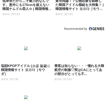
低身長だからこそ魅力的なんで
賛否両論！？公開恋愛を経験し
す。意外にも170cmを超えない
た韓国アイドル⑲組を大特集！ |
韓国ナムドル⑧人☆ | 韓国情報サ
韓国情報サイト 모으다［モウ
イト...
ダ］
모으다［モウダ］
모으다［モウダ］
Recommended by
塩顔KPOPアイドル (소금 얼굴) |
乗客は知らない・・・憧れる大韓
韓国情報サイト 모으다［モウ
航空の制服♡実はCAにとってあ
ダ］
の部分がとっても不...
모으다［モウダ］
모으다［モウダ］