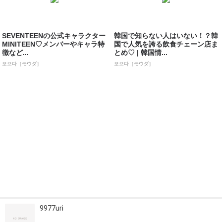
SEVENTEENの公式キャラクター
韓国で知らない人はいない！？韓
MINITEEN♡メンバーやキャラ特
国で人気を誇る飲食チェーン店ま
徴など...
とめ♡ | 韓国情...
모으다［モウダ］
모으다［モウダ］
9977uri