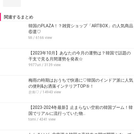
関連するまとめ
韓国のPLAZA！？雑貨ショップ「ARTBOX」の人気商品
⑥選♡
Mi
/ 6166 view
【2023年10月】あなたの今月の運勢は？韓国で話題の
干支で見る月間運勢を発表☆
9977uri
/ 3139 view
梅雨の時期はおうちで快適に♡韓国のインドア派に人気
の便利&お洒落インテリアTOP⑤！
은화♡
/ 14943 view
【2023-2024冬最新】止まらない空前の韓国ブーム！韓
国でリアルに流行っていた物…
tomi
/ 4341 view