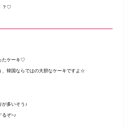
・？♡
ったケーキ♡
う、韓国ならではの大胆なケーキですよ☆
方が多いそう♪
るぞ~♪