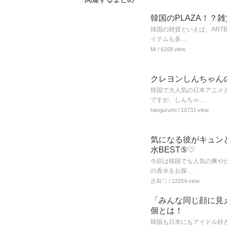
韓国のPLAZA！？
韓国の雑貨といえば、ART
イテムも多…
Mi
/ 6168 view
クレヨンしんちゃん
韓国で大人気の日本アニメ
ですが、しんちゃ…
hangurumi
/ 10731 view
気になる彼がキュン
水BEST⑤♡
今回は韓国でも人気の爽や
の香水をお探…
은화♡
/ 12254 view
「みんな同じ顔に見
個とは！
韓国も日本にもアイドル好