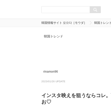
韓国情報サイト 모으다［モウダ］
韓国トレン
韓国トレンド
rinamon96
2023/01/26 UPDATE
インスタ映えを狙うならコレ。
お♡