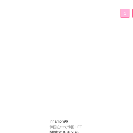
1
rinamon96
韓国在中で韓国LIFE
関連するまとめ