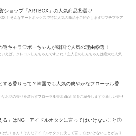
雑貨ショップ「ARTBOX」の人気商品⑥選♡
BOX！ そんなアートボックスで特に人気の商品をご紹介します♡プチプラア
の謎キャラ♡ボーちゃんが韓国で人気の理由⑥選！
といえば、クレヨンしんちゃんですよね！主人公のしんちゃんは絶大な人気
とする香りって？韓国でも人気の爽やかなフローラル香
かなお花の香りを漂わすフローラル香水BEST⑤をご紹介します♡新しい香り
える」はNG！アイドルオタクに言ってはいけないこと⑦
きはたくさん！そんなアイドルオタクに決して言ってはいけないことがあり