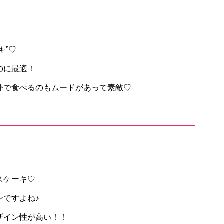
キ”♡
のに最適！
外で食べるのもムードがあって素敵♡
スケーキ♡
ンですよね♪
ザイン性が高い！！