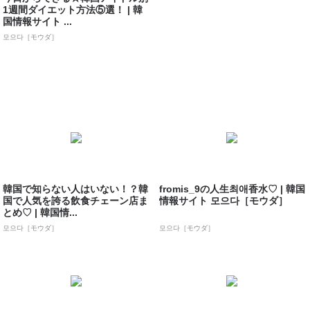
1週間ダイエット方法⑤選！ | 韓
国情報サイト ...
모으다［モウダ］
韓国で知らない人はいない！？韓
fromis_9の人生최애香水♡ | 韓国
国で人気を誇る飲食チェーン店ま
情報サイト 모으다［モウダ］
とめ♡ | 韓国情...
모으다［モウダ］
모으다［モウダ］