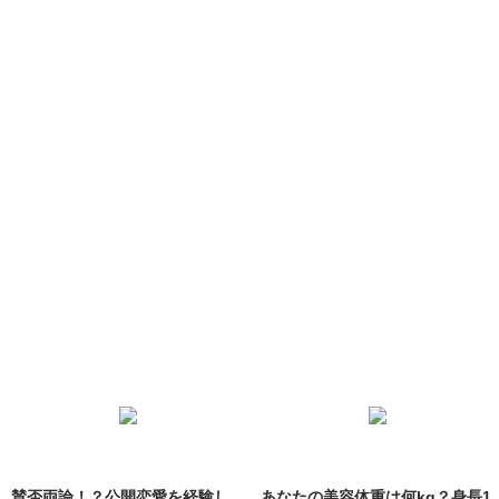
賛否両論！？公開恋愛を経験し
あなたの美容体重は何kg？身長1