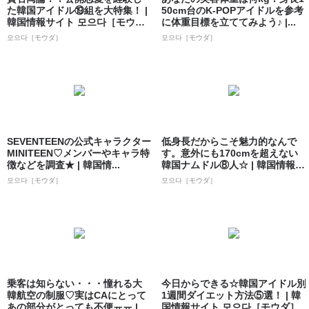
た韓国アイドル⑲組を大特集！ |
50cm台のK-POPアイドルを参考
韓国情報サイト 모으다［モウ
に体重目標を立ててみよう♪ |...
ダ］
모으다［モウダ］
모으다［モウダ］
SEVENTEENの公式キャラクター
低身長だからこそ魅力的なんで
MINITEEN♡メンバーやキャラ特
す。意外にも170cmを超えない
徴などを調査★ | 韓国情...
韓国ナムドル⑧人☆ | 韓国情報サ
イト...
모으다［モウダ］
모으다［モウダ］
乗客は知らない・・・憧れる大
今日からできる☆韓国アイドル別
韓航空の制服♡実はCAにとって
1週間ダイエット方法⑤選！ | 韓
あの部分がとっても不便ㅠㅠ | 韓
国情報サイト 모으다［モウダ］