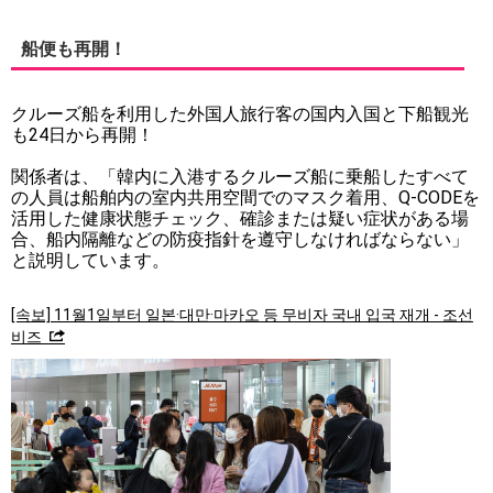
船便も再開！
クルーズ船を利用した外国人旅行客の国内入国と下船観光
も24日から再開！
関係者は、「韓内に入港するクルーズ船に乗船したすべて
の人員は船舶内の室内共用空間でのマスク着用、Q-CODEを
活用した健康状態チェック、確診または疑い症状がある場
合、船内隔離などの防疫指針を遵守しなければならない」
と説明しています。
[속보] 11월1일부터 일본·대만·마카오 등 무비자 국내 입국 재개 - 조선
비즈