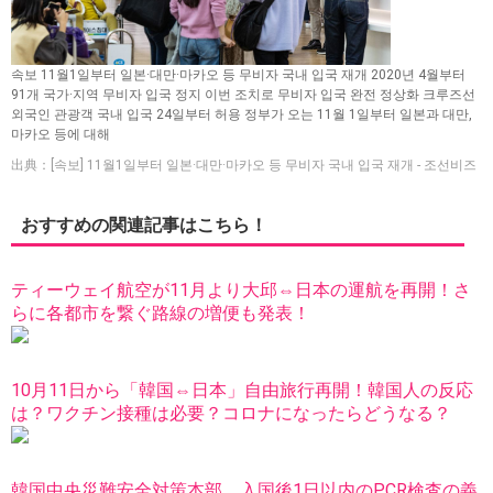
속보 11월1일부터 일본·대만·마카오 등 무비자 국내 입국 재개 2020년 4월부터
91개 국가·지역 무비자 입국 정지 이번 조치로 무비자 입국 완전 정상화 크루즈선
외국인 관광객 국내 입국 24일부터 허용 정부가 오는 11월 1일부터 일본과 대만,
마카오 등에 대해
出典：[속보] 11월1일부터 일본·대만·마카오 등 무비자 국내 입국 재개 - 조선비즈
おすすめの関連記事はこちら！
ティーウェイ航空が11月より大邱⇔日本の運航を再開！さ
らに各都市を繋ぐ路線の増便も発表！
10月11日から「韓国⇔日本」自由旅行再開！韓国人の反応
は？ワクチン接種は必要？コロナになったらどうなる？
韓国中央災難安全対策本部、入国後1日以内のPCR検査の義