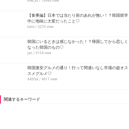
Ree_xx
/ 15445 view
【食事編】日本では当たり前のあれが無い！？韓国留学
中に地味に大変だったこと♡
tomi
/ 3270 view
韓国にいるときは感じなかった！？帰国してから恋しく
なった韓国のもの♡
jan
/ 3154 view
韓国激安グルメの通り！行って間違いなし市場の超オス
スメグルメ♡
842fsk
/ 4917 view
関連するキーワード