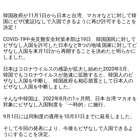
韓国政府が11月1日から日本と台湾、マカオなどに対して韓
国にビザ(査証)なしで入国できるように再び許可することを
決定！
COVID-19中央災難安全対策本部は19日、韓国国民に対して
ビザなし入国を許可した日本など8つの地域·国家に対してビ
ザなし入国を来月1日から再開することを決めたと明らかに
しました。
日本はコロナウイルスの感染が拡大し始めた2020年3月、
韓国でもコロナウイルスが急速に拡散すると、韓国人のビ
ザなし入国を中断し、韓国政府も相応措置として日本人の
ビザなし入国を中断しました。
そんな中韓国は、2022年8月の1ヶ月間、日本·台湾·マカオを
対象にビザなし入国制度を「一時的」に施行。
9月1日には同制度の適用を10月31日までに延長しました。
そして今回の発表により、今後もビザなしで入国できるよ
うにすることを決定。