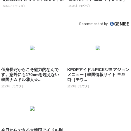
国情報...
모으다［モウダ］
모으다［モウダ］
Recommended by
低身長だからこそ魅力的なんで
KPOPアイドルPICK♡ヨアジョン
す。意外にも170cmを超えない
メニュー | 韓国情報サイト 모으
韓国ナムドル⑧人☆...
다［モウ...
모으다［モウダ］
모으다［モウダ］
今日からできる☆韓国アイドル別