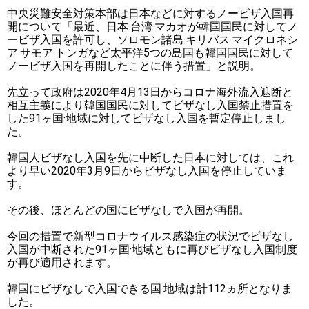
中央災難安全対策本部は日本などに対するノービザ入国再
開について「最近、日本·台湾·マカオが韓国国民に対してノ
ービザ入国を許可し、ソロモン諸島·キリバス·マイクロネシ
ア·サモア·トンガなど太平洋5つの島国も韓国国民に対して
ノービザ入国を再開したことに伴う措置」と説明。
先立って政府は2020年4月13日からコロナ海外流入遮断と
相互主義により韓国国民に対してビザなし入国禁止措置を
した91ヶ国·地域に対してビザなし入国を暫定停止しまし
た。
韓国人ビザなし入国を先に中断した日本に対しては、これ
より早い2020年3月9日からビザなし入国を停止していま
す。
その後、ほとんどの国にビザなしで入国が再開。
今回の措置で新型コロナウイルス感染症の状況でビザなし
入国が中断された91ヶ国·地域ともに再びビザなし入国制度
が再び適用されます。
韓国にビザなしで入国できる国·地域は計112ヵ所となりま
した。