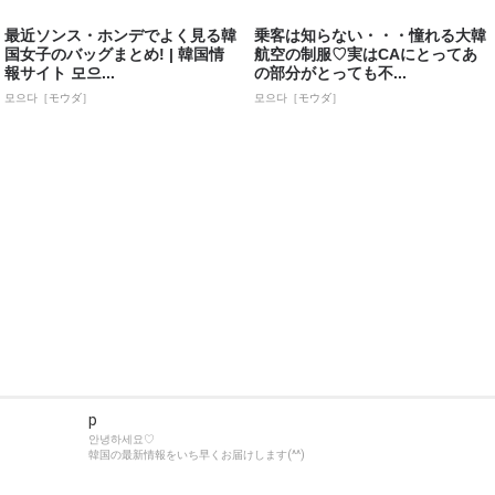
最近ソンス・ホンデでよく見る韓
乗客は知らない・・・憧れる大韓
国女子のバッグまとめ! | 韓国情
航空の制服♡実はCAにとってあ
報サイト 모으...
の部分がとっても不...
모으다［モウダ］
모으다［モウダ］
p
안녕하세요♡
韓国の最新情報をいち早くお届けします(^^)