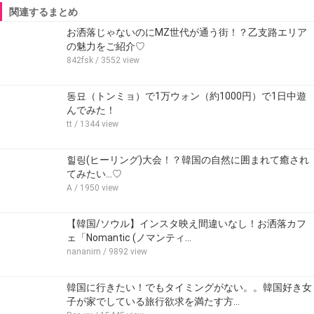
関連するまとめ
お洒落じゃないのにMZ世代が通う街！？乙支路エリア
の魅力をご紹介♡
842fsk
/ 3552 view
동묘（トンミョ）で1万ウォン（約1000円）で1日中遊
んでみた！
tt
/ 1344 view
힐링(ヒーリング)大会！？韓国の自然に囲まれて癒され
てみたい...♡
A
/ 1950 view
【韓国/ソウル】インスタ映え間違いなし！お洒落カフ
ェ「Nomantic (ノマンティ…
nananim
/ 9892 view
韓国に行きたい！でもタイミングがない。。韓国好き女
子が家でしている旅行欲求を満たす方…