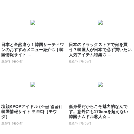
日本と全然違う！韓国サーティワ
日本のドラックストアで何を買
ンのおすすめメニュー紹介♡ | 韓
う？韓国人が日本で必ず買いたい
国情報サイト ...
人気アイテム特集♡ ...
모으다［モウダ］
모으다［モウダ］
塩顔KPOPアイドル (소금 얼굴) |
低身長だからこそ魅力的なんで
韓国情報サイト 모으다［モウ
す。意外にも170cmを超えない
ダ］
韓国ナムドル⑧人☆...
모으다［モウダ］
모으다［モウダ］