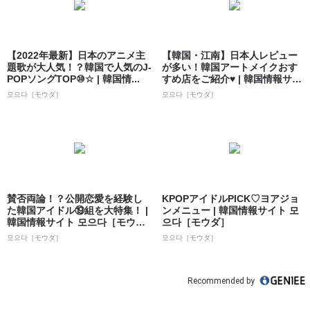
【2022年最新】日本のアニメ主
【韓国・江南】日本人レビュー
題歌が大人気！？韓国で人気のJ-
が多い！韓国アートメイクおす
POPソングTOP⑩☆ | 韓国情...
すめ店をご紹介♥ | 韓国情報サイ
ト 모으...
모으다［モウダ］
모으다［モウダ］
賛否両論！？公開恋愛を経験し
KPOPアイドルPICK♡ヨアジョ
た韓国アイドル⑲組を大特集！ |
ンメニュー | 韓国情報サイト 모
韓国情報サイト 모으다［モウ
으다［モウダ］
ダ］
모으다［モウダ］
모으다［モウダ］
Recommended by