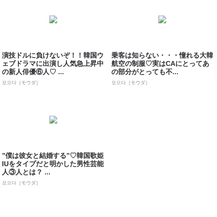
演技ドルに負けないぞ！！韓国ウ
乗客は知らない・・・憧れる大韓
ェブドラマに出演し人気急上昇中
航空の制服♡実はCAにとってあ
の新人俳優⑥人♡ ...
の部分がとっても不...
모으다［モウダ］
모으다［モウダ］
”僕は彼女と結婚する”♡韓国歌姫
IUをタイプだと明かした男性芸能
人③人とは？ ...
모으다［モウダ］