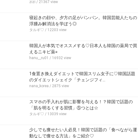
zizi
/ 21367 view
寝起きの顔や、夕方の足がパンパン。韓国芸能人たちの
浮腫み解消法を学ぼう◎
タルギ♡
/ 12203 view
韓国人が本気でオススメする♡日本人も韓国の薬局で買
えるニキビ薬⭐︎
hanu__ru01
/ 16932 view
1食置き換えダイエットで韓国スリム女子に♡韓国話題
のダイエットシェイク「チェンジフィ…
nana_korea
/ 2875 view
スマホの手入れが肌に影響を与える！？韓国で話題の
「肌を明るくする習慣」⑤つとは☆
タルギ♡
/ 13039 view
少しでも痩せたい人必見！韓国で話題の「食べながら運
動なしで痩せる方法」をご紹介♡