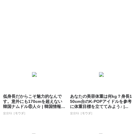
低身長だからこそ魅力的なんで
あなたの美容体重は何kg？身長1
す。意外にも170cmを超えない
50cm台のK-POPアイドルを参考
韓国ナムドル⑧人☆ | 韓国情報サ
に体重目標を立ててみよう♪ |...
イト...
모으다［モウダ］
모으다［モウダ］