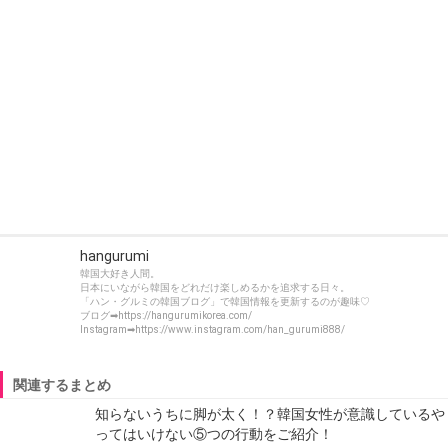
hangurumi
韓国大好き人間。
日本にいながら韓国をどれだけ楽しめるかを追求する日々。
「ハン・グルミの韓国ブログ」で韓国情報を更新するのが趣味♡
ブログ➡https://hangurumikorea.com/
Instagram➡https://www.instagram.com/han_gurumi888/
関連するまとめ
知らないうちに脚が太く！？韓国女性が意識しているや
ってはいけない⑤つの行動をご紹介！