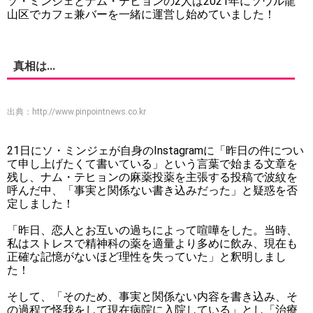
ソ・ミンジェとナム・テヒョンの2人は2021年にソウル龍
山区でカフェ兼バーを一緒に運営し始めていました！
真相は...
出典：
http://www.pinpointnews.co.kr
21日にソ・ミンジェが自身のInstagramに「昨日の件につい
て申し上げたくて書いている」という言葉で始まる文章を
残し、ナム・テヒョンの麻薬投薬を主張する投稿で波紋を
呼んだ中、「事実と関係ない書き込みだった」と疑惑を否
定しました！
「昨日、恋人とお互いの過ちによって喧嘩をした。当時、
私はストレスで精神科の薬を適量より多めに飲み、現在も
正確な記憶がないほど理性を失っていた」と釈明しまし
た！
そして、「そのため、事実と関係ない内容を書き込み、そ
の過程で怪我をして現在病院に入院している」とし「治療