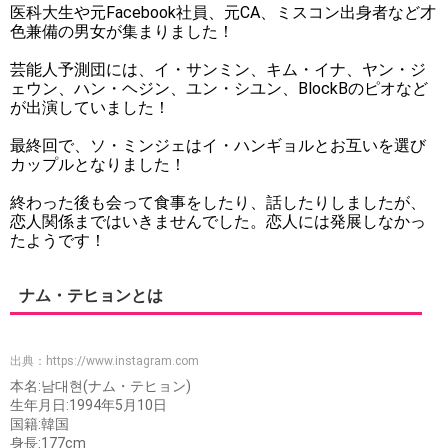
医科大生や元Facebook社員、元CA、ミスコン出身者など才
色兼備の男女が集まりました！
芸能人予測団には、イ・サンミン、キム・イナ、ヤン・ジ
ェウン、ハン・ヘジン、ユン・シユン、BlockBのピオなど
が出演していました！
最終回で、ソ・ミンジェはイ・ハンギョルとお互いを選び
カップルとなりました！
終わった後も会って食事をしたり、話したりしましたが、
恋人関係まではいきませんでした。恋人には発展しなかっ
たようです！
ナム・テヒョンとは
出典：
https://www.instagram.com
本名:남대현(ナム・テヒョン)
生年月日:1994年5月10日
国籍:韓国
身長:177cm