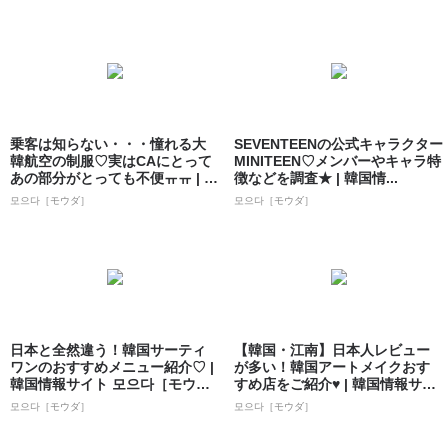
乗客は知らない・・・憧れる大
SEVENTEENの公式キャラクター
韓航空の制服♡実はCAにとって
MINITEEN♡メンバーやキャラ特
あの部分がとっても不便ㅠㅠ | 韓
徴などを調査★ | 韓国情...
国情報...
모으다［モウダ］
모으다［モウダ］
日本と全然違う！韓国サーティ
【韓国・江南】日本人レビュー
ワンのおすすめメニュー紹介♡ |
が多い！韓国アートメイクおす
韓国情報サイト 모으다［モウ
すめ店をご紹介♥ | 韓国情報サイ
ダ］
ト 모으...
모으다［モウダ］
모으다［モウダ］