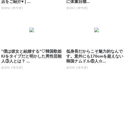
店をご紹介♥ | ...
に体重目標...
모으다［モウダ］
모으다［モウダ］
”僕は彼女と結婚する”♡韓国歌姫
低身長だからこそ魅力的なんで
IUをタイプだと明かした男性芸能
す。意外にも170cmを超えない
人③人とは？ ...
韓国ナムドル⑧人☆...
모으다［モウダ］
모으다［モウダ］