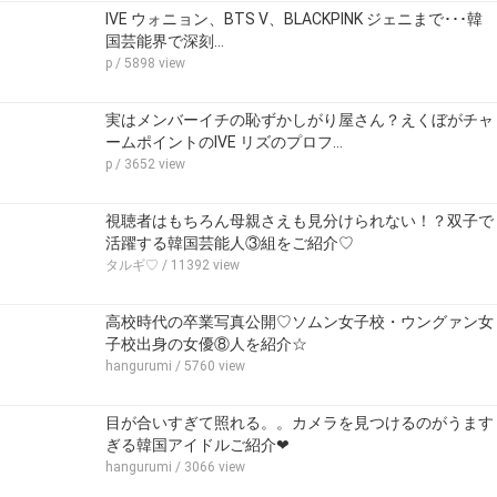
IVE ウォニョン、BTS V、BLACKPINK ジェニまで･･･韓
国芸能界で深刻…
p
/ 5898 view
実はメンバーイチの恥ずかしがり屋さん？えくぼがチャ
ームポイントのIVE リズのプロフ…
p
/ 3652 view
視聴者はもちろん母親さえも見分けられない！？双子で
活躍する韓国芸能人③組をご紹介♡
タルギ♡
/ 11392 view
高校時代の卒業写真公開♡ソムン女子校・ウングァン女
子校出身の女優⑧人を紹介☆
hangurumi
/ 5760 view
目が合いすぎて照れる。。カメラを見つけるのがうます
ぎる韓国アイドルご紹介❤
hangurumi
/ 3066 view