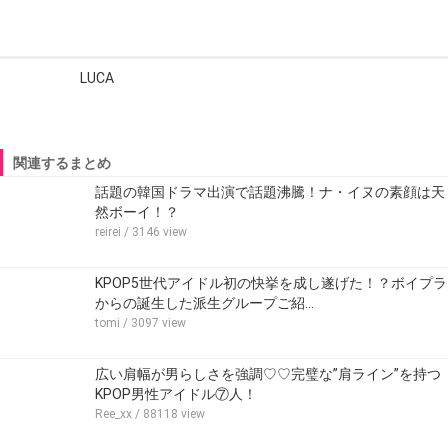
LUCA
関連するまとめ
話題の韓国ドラマ出演で話題沸騰！ナ・イヌの素顔は天
然ボーイ！？
reirei
/ 3146 view
KPOP5世代アイドル初の快挙を成し遂げた！？ボイプラ
からの誕生した派生グループご紹…
tomi
/ 3097 view
広い肩幅が男らしさを強調♡♡完璧な”肩ライン”を持つ
KPOP男性アイドル⑦人！
Ree_xx
/ 88118 view