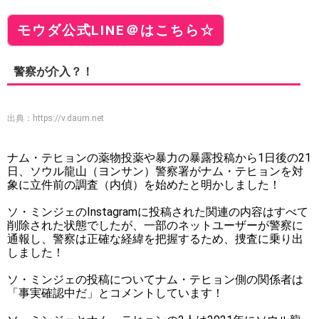
モウダ公式LINE＠はこちら☆
警察が介入？！
出典：
https://v.daum.net
ナム・テヒョンの薬物投薬や暴力の暴露投稿から1日後の21
日、ソウル龍山（ヨンサン）警察署がナム・テヒョンを対
象に立件前の調査（内偵）を始めたと明かしました！
ソ・ミンジェのInstagramに投稿された関連の内容はすべて
削除された状態でしたが、一部のネットユーザーが警察に
通報し、警察は正確な経緯を把握するため、捜査に乗り出
しました！
ソ・ミンジェの投稿についてナム・テヒョン側の関係者は
「事実確認中だ」とコメントしています！