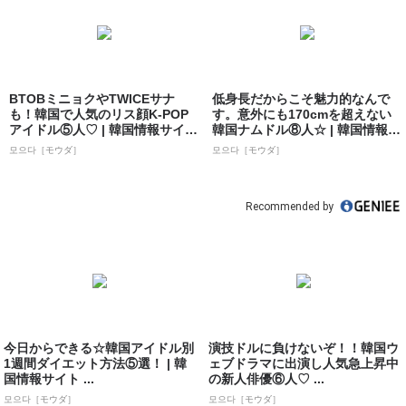
BTOBミニョクやTWICEサナ
低身長だからこそ魅力的なんで
も！韓国で人気のリス顔K-POP
す。意外にも170cmを超えない
アイドル⑤人♡ | 韓国情報サイ
韓国ナムドル⑧人☆ | 韓国情報サ
ト...
イト...
모으다［モウダ］
모으다［モウダ］
Recommended by
今日からできる☆韓国アイドル別
演技ドルに負けないぞ！！韓国ウ
1週間ダイエット方法⑤選！ | 韓
ェブドラマに出演し人気急上昇中
国情報サイト ...
の新人俳優⑥人♡ ...
모으다［モウダ］
모으다［モウダ］