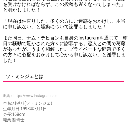
を受けなければならず、この投稿も遅くなってしまった」
と明かしました！
「現在は仲直りした。多くの方にご迷惑をおかけし、本当
に申し訳ない」と騒動について謝罪もしました！
また同日、ナム・テヒョンも自身のInstagramを通じて「昨
日の騒動で驚かされた方々に謝罪する。恋人との間で葛藤
があったが、うまく和解した。プライベートな問題で多く
の方々に心配をおかけして心から申し訳ない」と謝罪しま
した！
ソ・ミンジェとは
出典：
https://www.instagram.com
本名:서민재(ソ・ミンジェ)
生年月日:1993年7月1日
身長:168cm
職業:整備士