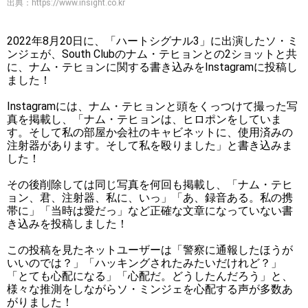
出典：
https://www.insight.co.kr
2022年8月20日に、「ハートシグナル3」に出演したソ・ミ
ンジェが、South Clubのナム・テヒョンとの2ショットと共
に、ナム・テヒョンに関する書き込みをInstagramに投稿し
ました！
Instagramには、ナム・テヒョンと頭をくっつけて撮った写
真を掲載し、「ナム・テヒョンは、ヒロポンをしていま
す。そして私の部屋か会社のキャビネットに、使用済みの
注射器があります。そして私を殴りました」と書き込みま
した！
その後削除しては同じ写真を何回も掲載し、「ナム・テヒ
ョン、君、注射器、私に、いっ」「あ、録音ある。私の携
帯に」「当時は愛だっ」など正確な文章になっていない書
き込みを投稿しました！
この投稿を見たネットユーザーは「警察に通報したほうが
いいのでは？」「ハッキングされたみたいだけれど？」
「とても心配になる」「心配だ。どうしたんだろう」と、
様々な推測をしながらソ・ミンジェを心配する声が多数あ
がりました！