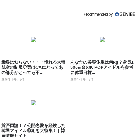
Recommended by
乗客は知らない・・・憧れる大韓
あなたの美容体重は何kg？身長1
航空の制服♡実はCAにとってあ
50cm台のK-POPアイドルを参考
の部分がとっても不...
に体重目標...
모으다［モウダ］
모으다［モウダ］
賛否両論！？公開恋愛を経験した
韓国アイドル⑲組を大特集！ | 韓
国情報サイト ...