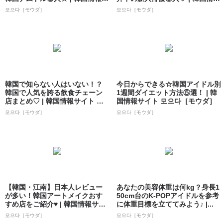
イト...
サイト ...
모으다［モウダ］
모으다［モウダ］
韓国で知らない人はいない！？
今日からできる☆韓国アイドル別
韓国で人気を誇る飲食チェーン
1週間ダイエット方法⑤選！ | 韓
店まとめ♡ | 韓国情報サイト 모
国情報サイト 모으다［モウダ］
으다［モ...
모으다［モウダ］
모으다［モウダ］
【韓国・江南】日本人レビュー
あなたの美容体重は何kg？身長1
が多い！韓国アートメイクおす
50cm台のK-POPアイドルを参考
すめ店をご紹介♥ | 韓国情報サイ
に体重目標を立ててみよう♪ |...
ト 모으...
모으다［モウダ］
모으다［モウダ］