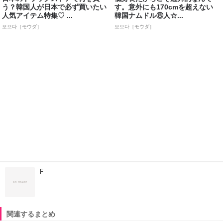
う？韓国人が日本で必ず買いたい
す。意外にも170cmを超えない
人気アイテム特集♡ ...
韓国ナムドル⑧人☆...
모으다［モウダ］
모으다［モウダ］
F
関連するまとめ