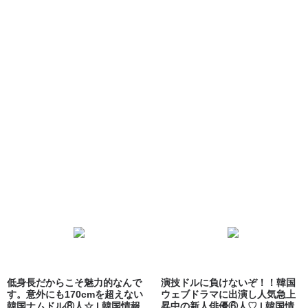
低身長だからこそ魅力的なんで
演技ドルに負けないぞ！！韓国
す。意外にも170cmを超えない
ウェブドラマに出演し人気急上
韓国ナムドル⑧人☆ | 韓国情報サ
昇中の新人俳優⑥人♡ | 韓国情報