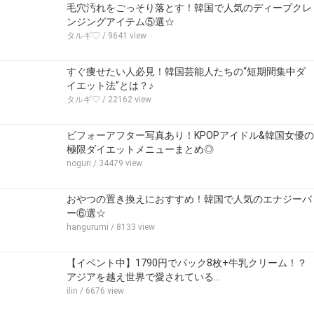
毛穴汚れをごっそり落とす！韓国で人気のディープクレ
ンジングアイテム⑤選☆
タルギ♡
/ 9641 view
すぐ痩せたい人必見！韓国芸能人たちの“短期間集中ダ
イエット法”とは？♪
タルギ♡
/ 22162 view
ビフォーアフター写真あり！KPOPアイドル&韓国女優の
極限ダイエットメニューまとめ◎
noguri
/ 34479 view
おやつの置き換えにおすすめ！韓国で人気のエナジーバ
ー⑥選☆
hangurumi
/ 8133 view
【イベント中】1790円でパック8枚+牛乳クリーム！？
アジアを越え世界で愛されている…
ilin
/ 6676 view