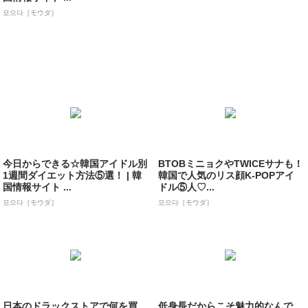
모으다［モウダ］
今日からできる☆韓国アイドル別
BTOBミニョクやTWICEサナも！
1週間ダイエット方法⑤選！ | 韓
韓国で人気のリス顔K-POPアイ
国情報サイト ...
ドル⑤人♡...
모으다［モウダ］
모으다［モウダ］
日本のドラックストアで何を買
低身長だからこそ魅力的なんで