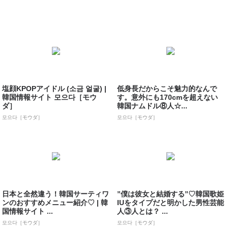
塩顔KPOPアイドル (소금 얼굴) |
低身長だからこそ魅力的なんで
韓国情報サイト 모으다［モウ
す。意外にも170cmを超えない
ダ］
韓国ナムドル⑧人☆...
모으다［モウダ］
모으다［モウダ］
日本と全然違う！韓国サーティワ
”僕は彼女と結婚する”♡韓国歌姫
ンのおすすめメニュー紹介♡ | 韓
IUをタイプだと明かした男性芸能
国情報サイト ...
人③人とは？ ...
모으다［モウダ］
모으다［モウダ］