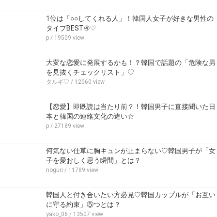
1位は「○○してくれる人」！韓国人女子が好きな男性の
タイプBEST④♡
p
/ 19509 view
大変な恋愛に発展するかも！？韓国で話題の「危険な男
を見抜くチェックリスト」♡
タルギ♡
/ 12060 view
【恋愛】即既読は当たり前？！韓国男子に直接聞いた日
本と韓国の連絡文化の違い☆
p
/ 27189 view
何気ない仕草に胸キュンが止まらない♡韓国男子が「女
子を愛おしく思う瞬間」とは？
noguri
/ 11789 view
韓国人と付き合いたい方必見♡韓国カップルが「お互い
に守る約束」⑤つとは？
yako_06
/ 13507 view