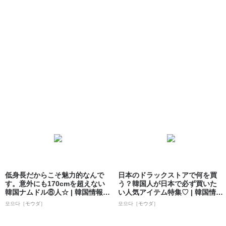
低身長だからこそ魅力的なんで
日本のドラックストアで何を買
す。意外にも170cmを超えない
う？韓国人が日本で必ず買いた
韓国ナムドル⑧人☆ | 韓国情報サ
い人気アイテム特集♡ | 韓国情報
イト...
サイト ...
모으다［モウダ］
모으다［モウダ］