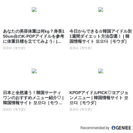
あなたの美容体重は何kg？身長1
今日からできる☆韓国アイドル別
50cm台のK-POPアイドルを参考
1週間ダイエット方法⑤選！ | 韓
に体重目標を立ててみよう♪ |...
国情報サイト 모으다［モウダ］
모으다［モウダ］
모으다［モウダ］
日本と全然違う！韓国サーティ
KPOPアイドルPICK♡ヨアジョ
ワンのおすすめメニュー紹介♡ |
ンメニュー | 韓国情報サイト 모
韓国情報サイト 모으다［モウ
으다［モウダ］
ダ］
모으다［モウダ］
모으다［モウダ］
Recommended by