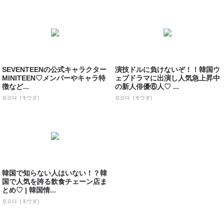
SEVENTEENの公式キャラクター
演技ドルに負けないぞ！！韓国ウ
MINITEEN♡メンバーやキャラ特
ェブドラマに出演し人気急上昇中
徴など...
の新人俳優⑥人♡ ...
모으다［モウダ］
모으다［モウダ］
韓国で知らない人はいない！？韓
国で人気を誇る飲食チェーン店ま
とめ♡ | 韓国情...
모으다［モウダ］