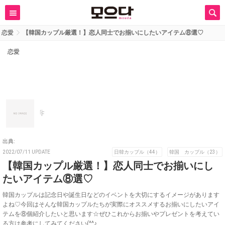
恋愛
【韓国カップル厳選！】恋人同士でお揃いにしたいアイテム⑧選♡
恋愛
F
出典:
2022/07/11 UPDATE
日韓カップル（44）
韓国 カップル（23）
【韓国カップル厳選！】恋人同士でお揃いにし
たいアイテム⑧選♡
韓国カップルは記念日や誕生日などのイベントを大切にするイメージがあります
よね♡今回はそんな韓国カップルたちが実際にオススメするお揃いにしたいアイ
テムを⑧個紹介したいと思います☆ぜひこれからお揃いやプレゼントを考えてい
る方は参考にしてみてください(^^♪