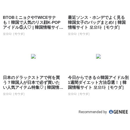
BTOBミニョクやTWICEサナ
最近ソンス・ホンデでよく見る
も！韓国で人気のリス顔K-POP
韓国女子のバッグまとめ! | 韓国
アイドル⑤人♡ | 韓国情報サイ
情報サイト 모으다［モウダ］
ト...
모으다［モウダ］
모으다［モウダ］
日本のドラックストアで何を買
今日からできる☆韓国アイドル別
う？韓国人が日本で必ず買いた
1週間ダイエット方法⑤選！ | 韓
い人気アイテム特集♡ | 韓国情報
国情報サイト 모으다［モウダ］
サイト ...
모으다［モウダ］
모으다［モウダ］
Recommended by