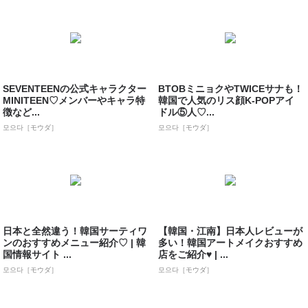
SEVENTEENの公式キャラクター
BTOBミニョクやTWICEサナも！
MINITEEN♡メンバーやキャラ特
韓国で人気のリス顔K-POPアイ
徴など...
ドル⑤人♡...
모으다［モウダ］
모으다［モウダ］
日本と全然違う！韓国サーティワ
【韓国・江南】日本人レビューが
ンのおすすめメニュー紹介♡ | 韓
多い！韓国アートメイクおすすめ
国情報サイト ...
店をご紹介♥ | ...
모으다［モウダ］
모으다［モウダ］