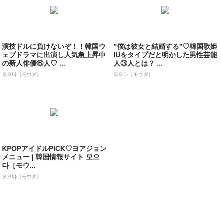
演技ドルに負けないぞ！！韓国ウ
”僕は彼女と結婚する”♡韓国歌姫
ェブドラマに出演し人気急上昇中
IUをタイプだと明かした男性芸能
の新人俳優⑥人♡ ...
人③人とは？ ...
모으다［モウダ］
모으다［モウダ］
KPOPアイドルPICK♡ヨアジョン
メニュー | 韓国情報サイト 모으
다［モウ...
모으다［モウダ］