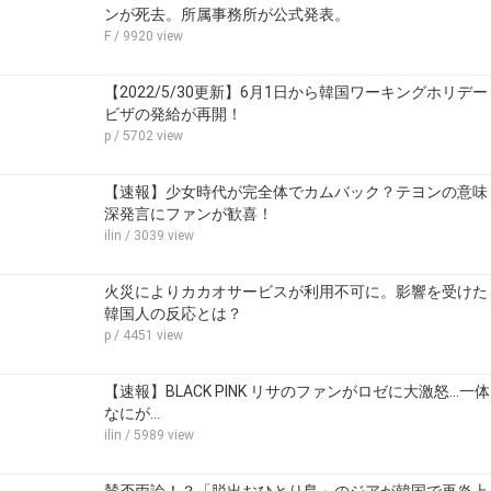
ンが死去。所属事務所が公式発表。
F
/ 9920 view
【2022/5/30更新】6月1日から韓国ワーキングホリデー
ビザの発給が再開！
p
/ 5702 view
【速報】少女時代が完全体でカムバック？テヨンの意味
深発言にファンが歓喜！
ilin
/ 3039 view
火災によりカカオサービスが利用不可に。影響を受けた
韓国人の反応とは？
p
/ 4451 view
【速報】BLACK PINK リサのファンがロゼに大激怒…一体
なにが…
ilin
/ 5989 view
賛否両論！？「脱出おひとり島」のジアが韓国で再炎上