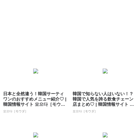
日本と全然違う！韓国サーティ
韓国で知らない人はいない！？
ワンのおすすめメニュー紹介♡ |
韓国で人気を誇る飲食チェーン
韓国情報サイト 모으다［モウ
店まとめ♡ | 韓国情報サイト 모
ダ］
으다［モ...
모으다［モウダ］
모으다［モウダ］