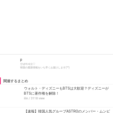
p
안녕하세요♡
韓国の最新情報をいち早くお届けします(^^)
関連するまとめ
ウォルト・ディズニーもBTSは大歓迎？ディズニーが
BTSに著作権を解除！
ilin
/ 3118 view
【速報】韓国人気グループASTROのメンバー・ムンビ