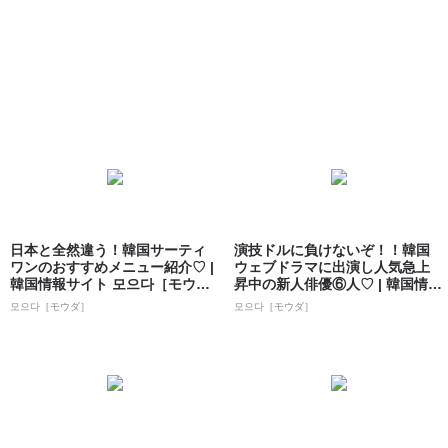
日本と全然違う！韓国サーティ
演技ドルに負けないぞ！！韓国
ワンのおすすめメニュー紹介♡ |
ウェブドラマに出演し人気急上
韓国情報サイト 모으다［モウ
昇中の新人俳優⑥人♡ | 韓国情報
ダ］
サイト ...
모으다［モウダ］
모으다［モウダ］