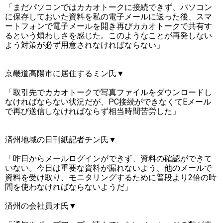
「まだパソコンではカカオトークに接続できず、パソコン
に保存しておいた資料を私の電子メールに送った後、スマ
ートフォンで電子メールを開き再びカカオトークで共有す
るという煩わしさを感じた。このようなことが再発しない
よう対策が必ず用意されなければならない」
京畿道高陽市に居住するミン氏▼
「取引先でカカオトークで写真ファイルをダウンロードし
なければならない状況だが、PC接続ができなくてEメール
で再び送信しなければならず相当時間苦労した」
済州地域の日刊紙記者チン氏▼
「昨日からメールログインができず、資料の確認ができて
いない。今日は重要な資料が漏れないよう、他のメールで
資料を受け取り、モニタリングするために普段より2倍の時
間を使わなければならないようだ」
済州の会社員オ氏▼