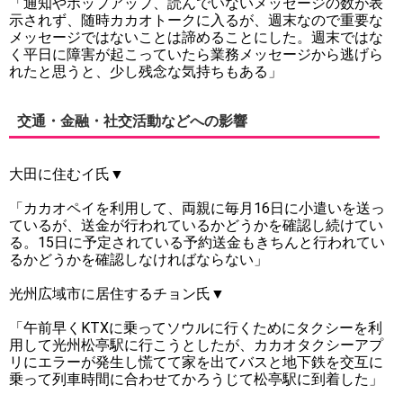
「通知やポップアップ、読んでいないメッセージの数が表
示されず、随時カカオトークに入るが、週末なので重要な
メッセージではないことは諦めることにした。週末ではな
く平日に障害が起こっていたら業務メッセージから逃げら
れたと思うと、少し残念な気持ちもある」
交通・金融・社交活動などへの影響
大田に住むイ氏▼
「カカオペイを利用して、両親に毎月16日に小遣いを送っ
ているが、送金が行われているかどうかを確認し続けてい
る。15日に予定されている予約送金もきちんと行われてい
るかどうかを確認しなければならない」
光州広域市に居住するチョン氏▼
「午前早くKTXに乗ってソウルに行くためにタクシーを利
用して光州松亭駅に行こうとしたが、カカオタクシーアプ
リにエラーが発生し慌てて家を出てバスと地下鉄を交互に
乗って列車時間に合わせてかろうじて松亭駅に到着した」