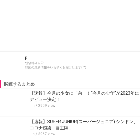
p
안녕하세요♡
韓国の最新情報をいち早くお届けします(^^)
関連するまとめ
【速報】今月の少女に「弟」！“今月の少年”が2023年に
デビュー決定！
ilin
/ 2909 view
【速報】SUPER JUNIOR(スーパージュニア) シンドン、
コロナ感染… 自主隔…
ilin
/ 3967 view