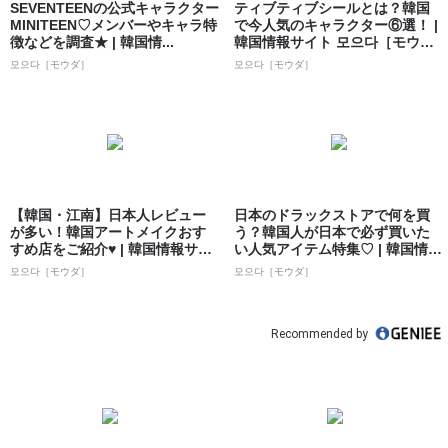
SEVENTEENの公式キャラクター
ティブティブシールとは？韓国
MINITEEN♡メンバーやキャラ特
で今人気のキャラクター⑥選！ |
徴などを調査★ | 韓国情...
韓国情報サイト 모으다［モウ
ダ］
모으다［モウダ］
모으다［モウダ］
【韓国・江南】日本人レビュー
日本のドラックストアで何を買
が多い！韓国アートメイクおす
う？韓国人が日本で必ず買いた
すめ店をご紹介♥ | 韓国情報サイ
い人気アイテム特集♡ | 韓国情報
ト 모으...
サイト ...
모으다［モウダ］
모으다［モウダ］
Recommended by