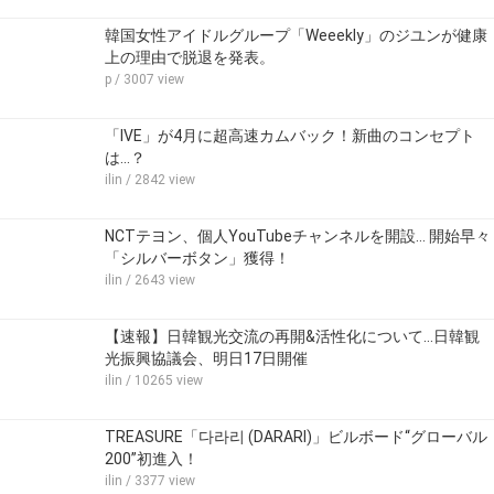
韓国女性アイドルグループ「Weeekly」のジユンが健康
上の理由で脱退を発表。
p
/ 3007 view
「IVE」が4月に超高速カムバック！新曲のコンセプト
は…？
ilin
/ 2842 view
NCTテヨン、個人YouTubeチャンネルを開設… 開始早々
「シルバーボタン」獲得！
ilin
/ 2643 view
【速報】日韓観光交流の再開&活性化について…日韓観
光振興協議会、明日17日開催
ilin
/ 10265 view
TREASURE「다라리 (DARARI)」ビルボード“グローバル
200”初進入！
ilin
/ 3377 view