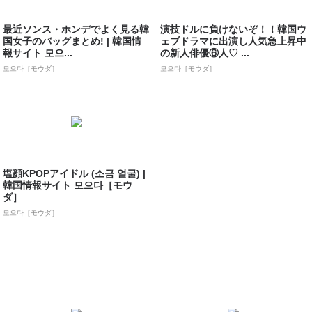
最近ソンス・ホンデでよく見る韓
演技ドルに負けないぞ！！韓国ウ
国女子のバッグまとめ! | 韓国情
ェブドラマに出演し人気急上昇中
報サイト 모으...
の新人俳優⑥人♡ ...
모으다［モウダ］
모으다［モウダ］
塩顔KPOPアイドル (소금 얼굴) |
韓国情報サイト 모으다［モウ
ダ］
모으다［モウダ］