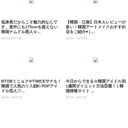
低身長だからこそ魅力的なんで
【韓国・江南】日本人レビューが
す。意外にも170cmを超えない
多い！韓国アートメイクおすすめ
韓国ナムドル⑧人☆...
店をご紹介♥ | ...
모으다［モウダ］
모으다［モウダ］
BTOBミニョクやTWICEサナも！
今日からできる☆韓国アイドル別
韓国で人気のリス顔K-POPアイ
1週間ダイエット方法⑤選！ | 韓
ドル⑤人♡...
国情報サイト ...
모으다［モウダ］
모으다［モウダ］