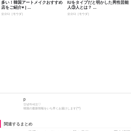
多い！韓国アートメイクおすすめ
IUをタイプだと明かした男性芸能
店をご紹介♥ | ...
人③人とは？ ...
모으다［モウダ］
모으다［モウダ］
p
안녕하세요♡
韓国の最新情報をいち早くお届けします(^^)
関連するまとめ