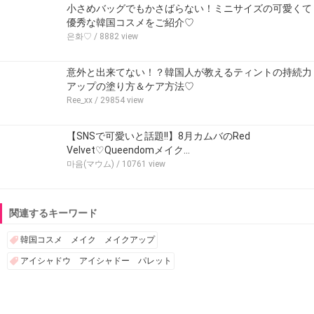
小さめバッグでもかさばらない！ミニサイズの可愛くて
優秀な韓国コスメをご紹介♡
은화♡
/ 8882 view
意外と出来てない！？韓国人が教えるティントの持続力
アップの塗り方＆ケア方法♡
Ree_xx
/ 29854 view
【SNSで可愛いと話題!!】8月カムバのRed
Velvet♡Queendomメイク…
마음(マウム)
/ 10761 view
関連するキーワード
韓国コスメ メイク メイクアップ
アイシャドウ アイシャドー パレット