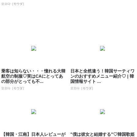
모으다［モウダ］
乗客は知らない・・・憧れる大韓
日本と全然違う！韓国サーティワ
航空の制服♡実はCAにとってあ
ンのおすすめメニュー紹介♡ | 韓
の部分がとっても不...
国情報サイト ...
모으다［モウダ］
모으다［モウダ］
【韓国・江南】日本人レビューが
”僕は彼女と結婚する”♡韓国歌姫