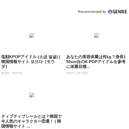
Recommended by
塩顔KPOPアイドル (소금 얼굴) |
あなたの美容体重は何kg？身長1
韓国情報サイト 모으다［モウ
50cm台のK-POPアイドルを参考
ダ］
に体重目標...
모으다［モウダ］
모으다［モウダ］
ティブティブシールとは？韓国で
今人気のキャラクター⑥選！ | 韓
国情報サイト ...