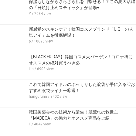
保湿もしながらさらさら肌を目指せる！？この夏大活躍
の「日焼け止めスティック」が登場♥
Y
/ 7034 view
新感覚のスキンケア！韓国コスメブランド「UIQ」の人
気アイテムを徹底解説！
p
/ 10696 view
【BLACK FRIDAY】韓国コスメ大バーゲン！コロナ禍に
オススメの絶対買うべき必…
ilin
/ 6903 view
これで韓国アイドルのぷっくりした涙袋が手に入る♡お
すすめ涙袋ライナー⑥選！
hangurumi
/ 3402 view
韓国製薬会社の技術から誕生！肌荒れの救世主
「MADECA」の魅力とオススメ商品をご紹…
F
/ 4042 view