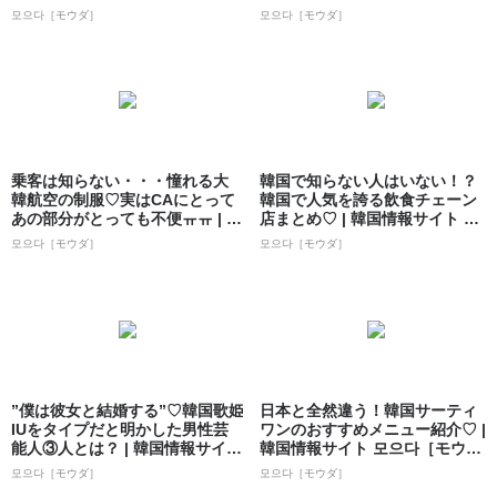
ト...
모으다［モウダ］
모으다［モウダ］
乗客は知らない・・・憧れる大
韓国で知らない人はいない！？
韓航空の制服♡実はCAにとって
韓国で人気を誇る飲食チェーン
あの部分がとっても不便ㅠㅠ | 韓
店まとめ♡ | 韓国情報サイト 모
国情報...
으다［モ...
모으다［モウダ］
모으다［モウダ］
”僕は彼女と結婚する”♡韓国歌姫
日本と全然違う！韓国サーティ
IUをタイプだと明かした男性芸
ワンのおすすめメニュー紹介♡ |
能人③人とは？ | 韓国情報サイト
韓国情報サイト 모으다［モウ
...
ダ］
모으다［モウダ］
모으다［モウダ］