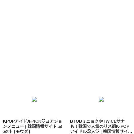
KPOPアイドルPICK♡ヨアジョ
BTOBミニョクやTWICEサナ
ンメニュー | 韓国情報サイト 모
も！韓国で人気のリス顔K-POP
으다［モウダ］
アイドル⑤人♡ | 韓国情報サイ