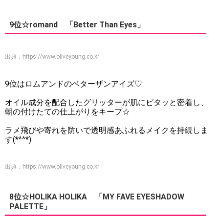
9位☆romand 「Better Than Eyes」
出典：
https://www.oliveyoung.co.kr
9位はロムアンドのベターザンアイズ♡
オイル成分を配合したグリッターが肌にピタッと密着し、
朝の付けたての仕上がりをキープ☆
ラメ飛びや寄れを防いで透明感あふれるメイクを持続しま
す(*^^*)
出典：
https://www.oliveyoung.co.kr
8位☆HOLIKA HOLIKA 「MY FAVE EYESHADOW
PALETTE」