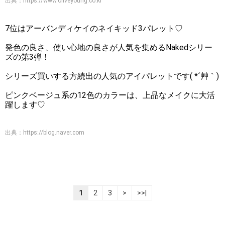
出典：
https://www.oliveyoung.co.kr
7位はアーバンディケイのネイキッド3パレット♡
発色の良さ、使い心地の良さが人気を集めるNakedシリー
ズの第3弾！
シリーズ買いする方続出の人気のアイパレットです( *´艸｀)
ピンクベージュ系の12色のカラーは、上品なメイクに大活
躍します♡
出典：
https://blog.naver.com
1
2
3
>
>>|