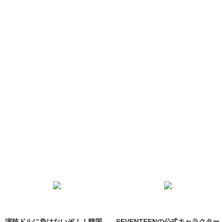
演技ドルに負けないぞ！！韓国
SEVENTEENの公式キャラクター