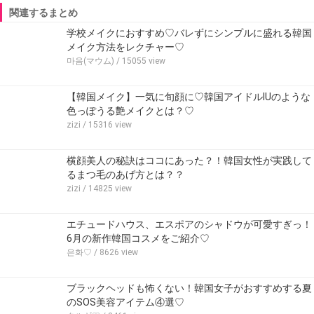
関連するまとめ
学校メイクにおすすめ♡バレずにシンプルに盛れる韓国
メイク方法をレクチャー♡
마음(マウム)
/ 15055 view
【韓国メイク】一気に旬顔に♡韓国アイドルIUのような
色っぽうる艶メイクとは？♡
zizi
/ 15316 view
横顔美人の秘訣はココにあった？！韓国女性が実践して
るまつ毛のあげ方とは？？
zizi
/ 14825 view
エチュードハウス、エスポアのシャドウが可愛すぎっ！
6月の新作韓国コスメをご紹介♡
은화♡
/ 8626 view
ブラックヘッドも怖くない！韓国女子がおすすめする夏
のSOS美容アイテム④選♡