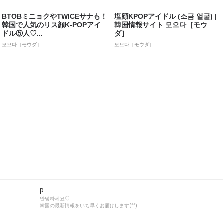
BTOBミニョクやTWICEサナも！
塩顔KPOPアイドル (소금 얼굴) |
韓国で人気のリス顔K-POPアイ
韓国情報サイト 모으다［モウ
ドル⑤人♡...
ダ］
모으다［モウダ］
모으다［モウダ］
p
안녕하세요♡
韓国の最新情報をいち早くお届けします(^^)