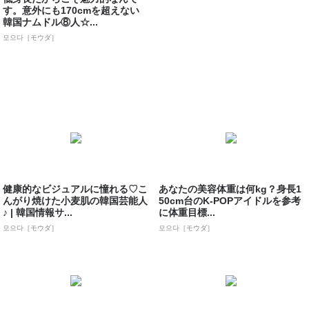
す。意外にも170cmを超えない
韓国ナムドル⑧人☆...
모으다［モウダ］
健康的なビジュアルに憧れる♡こ
あなたの美容体重は何kg？身長1
んがり焼けた小麦肌の韓国芸能人
50cm台のK-POPアイドルを参考
♪ | 韓国情報サ...
に体重目標...
모으다［モウダ］
모으다［モウダ］