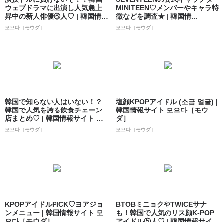
ウェブドラマに出演し人気急上
MINITEEN♡メンバーやキャラ特
昇中の新人俳優⑥人♡ | 韓国情報
徴などを調査★ | 韓国情...
サイト ...
모으다［モウダ］
모으다［モウダ］
韓国で知らない人はいない！？
塩顔KPOPアイドル (소금 얼굴) |
韓国で人気を誇る飲食チェーン
韓国情報サイト 모으다［モウ
店まとめ♡ | 韓国情報サイト 모
ダ］
으다［モ...
모으다［モウダ］
모으다［モウダ］
KPOPアイドルPICK♡ヨアジョ
BTOBミニョクやTWICEサナ
ンメニュー | 韓国情報サイト 모
も！韓国で人気のリス顔K-POP
으다［モウダ］
アイドル⑤人♡ | 韓国情報サイ