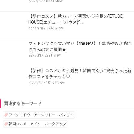
タルギ♡
/ 8461 view
【新作コスメ】秋カラーが可愛い♡今期の”ETUDE
HOUSE(エチュードハウス)”…
nananim
/ 9740 view
マ・ドンソクも大ハマり【the NA⁺】！薄毛や抜け毛に
お悩みの方に最適★
9977uri
/ 5291 view
【新作】コスメオタク必見！韓国で8月に発売された新
作コスメをチェック♡
タルギ♡
/ 10104 view
関連するキーワード
アイシャドウ アイシャドー パレット
韓国コスメ メイク メイクアップ