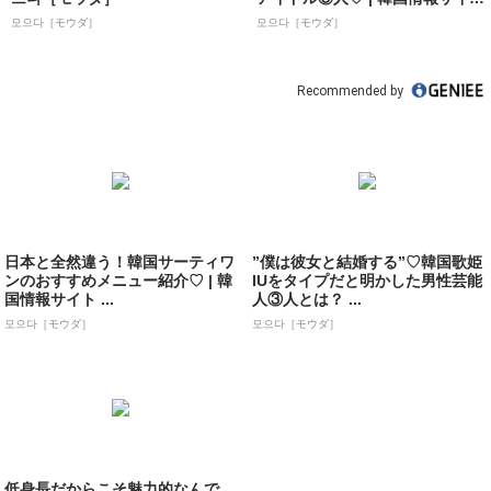
ト...
모으다［モウダ］
모으다［モウダ］
Recommended by
日本と全然違う！韓国サーティワ
”僕は彼女と結婚する”♡韓国歌姫
ンのおすすめメニュー紹介♡ | 韓
IUをタイプだと明かした男性芸能
国情報サイト ...
人③人とは？ ...
모으다［モウダ］
모으다［モウダ］
低身長だからこそ魅力的なんで