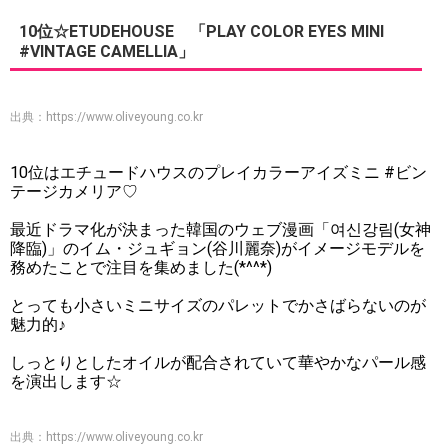
10位☆ETUDEHOUSE 「PLAY COLOR EYES MINI
#VINTAGE CAMELLIA」
出典：
https://www.oliveyoung.co.kr
10位はエチュードハウスのプレイカラーアイズミニ #ビン
テージカメリア♡
最近ドラマ化が決まった韓国のウェブ漫画「여신강림(女神
降臨)」のイム・ジュギョン(谷川麗奈)がイメージモデルを
務めたことで注目を集めました(*^^*)
とっても小さいミニサイズのパレットでかさばらないのが
魅力的♪
しっとりとしたオイルが配合されていて華やかなパール感
を演出します☆
出典：
https://www.oliveyoung.co.kr