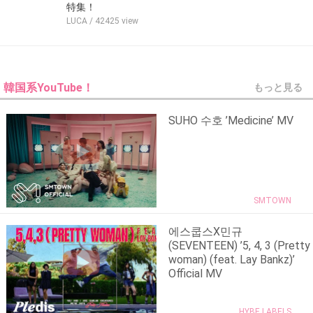
特集！
LUCA
/ 42425 view
韓国系YouTube！
もっと見る
SUHO 수호 ’Medicine’ MV
SMTOWN
에스쿱스X민규
(SEVENTEEN) ’5, 4, 3 (Pretty
woman) (feat. Lay Bankz)’
Official MV
HYBE LABELS