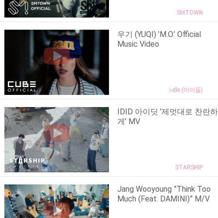
SMTOWN
우기 (YUQI) ’M.O.’ Official
Music Video
i-dle (아이들)
IDID 아이딧 ’제멋대로 찬란하
게’ MV
STARSHIP
Jang Wooyoung ”Think Too
Much (Feat. DAMINI)” M/V