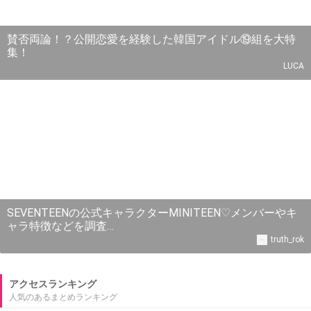
賛否両論！？公開恋愛を経験した韓国アイドル⑲組を大特
集！
LUCA
SEVENTEENの公式キャラクターMINITEEN♡メンバーやキ
ャラ特徴などを調査…
truth_rok
アクセスランキング
人気のあるまとめランキング