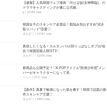
【速報】人気韓国ウェブ漫画「여신강림(女神降臨)」の
ドラマキャスティングが遂に公式確…
p
/ 20286 view
韓国女子のスキンケア必需品！肌悩み別おすすめ”拭き
取りパッド”⑤選♡
タルギ♡
/ 10787 view
真似したくなる！カルタンバル(切りっぱなしボブ)が似
合う韓国芸能人BEST3♡
タルギ♡
/ 32095 view
新商品も公開予定？♡K-POPアイドル”防弾少年団”メン
バーがキャラクターになって登…
ㅇㅇㅋ
/ 9721 view
【新作】真夏で敏感になった肌を癒す！韓国で話題の新
作スキンケア⑦選♡
タルギ♡
/ 9883 view