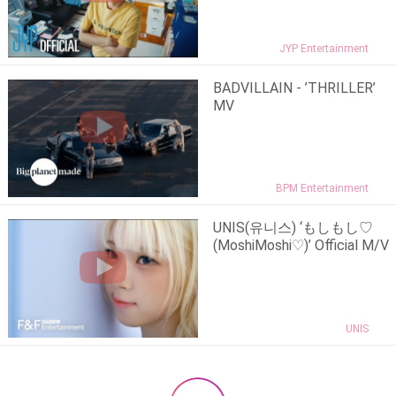
JYP Entertainment
BADVILLAIN - ’THRILLER’
MV
BPM Entertainment
UNIS(유니스) ‘もしもし♡
(MoshiMoshi♡)’ Official M/V
UNIS