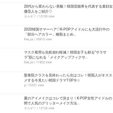
20代から変わらない美貌！韓国芸能界を代表する童顔女
優⑤人をご紹介♡
タルギ♡
/ 12155 view
2020韓国サマーヘア♡K-POPアイドルにも大流行中の
「部分ヘアカラー」種類まとめ…
Ree_xx
/ 30815 view
マスク着用も化粧崩れ軽減！韓国女子も頼る”サラサ
ラ”肌になれる「メイクアップフィクサ…
Ree_xx
/ 11852 view
梨泰院クラスを見終わったら次はコレ！韓国人がオスス
メする今見たい韓国ドラマTOP⑤☆
p
/ 15921 view
夏のアイメイクはコレで決まり！K-POP女性アイドルの
間で人気のグリッターメイク方法…
タルギ♡
/ 12726 view