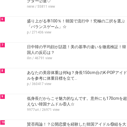
クター⑦選♡
reirei
/ 55811 view
6
盛り上がる率100％！韓国で流行中！究極の二択を選ぶ
「バランスゲーム」☆
p
/ 271436 view
7
日中韓の平均顔が話題！美の基準の違いを徹底検証！韓
国人の反応は？
ilin
/ 46791 view
8
あなたの美容体重は何kg？身長150cm台のK-POPアイド
ルを参考に体重目標を立て…
p
/ 360417 view
9
低身長だからこそ魅力的なんです。意外にも170cmを超
えない韓国ナムドル⑧人☆
9977uri
/ 26971 view
10
賛否両論！？公開恋愛を経験した韓国アイドル⑲組を大