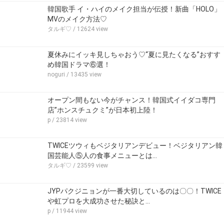
韓国歌手 イ・ハイのメイク担当が伝授！新曲「HOLO」
MVのメイク方法♡
タルギ♡
/ 12624 view
夏休みにイッキ見しちゃおう♡“夏に見たくなる”おすす
め韓国ドラマ⑥選！
noguri
/ 13435 view
オープン間もない今がチャンス！韓国式イイダコ専門
店”ホンスチュクミ”が日本初上陸！
p
/ 23814 view
TWICEツウィもベジタリアンデビュー！ベジタリアン韓
国芸能人⑤人の食事メニューとは…
タルギ♡
/ 23599 view
JYPパクジニョンが一番大切しているのは〇〇！TWICE
や虹プロを大成功させた秘訣と…
p
/ 11944 view