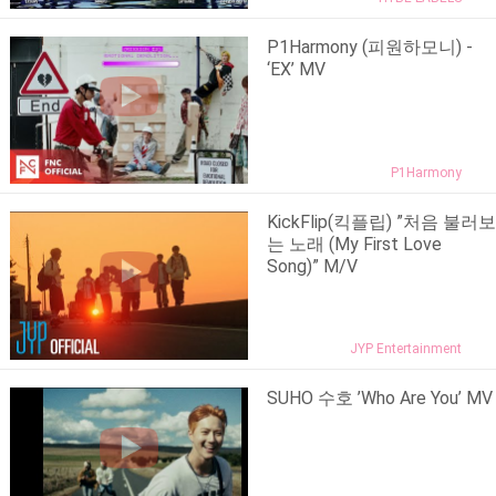
P1Harmony (피원하모니) -
‘EX’ MV
P1Harmony
KickFlip(킥플립) ”처음 불러보
는 노래 (My First Love
Song)” M/V
JYP Entertainment
SUHO 수호 ’Who Are You’ MV