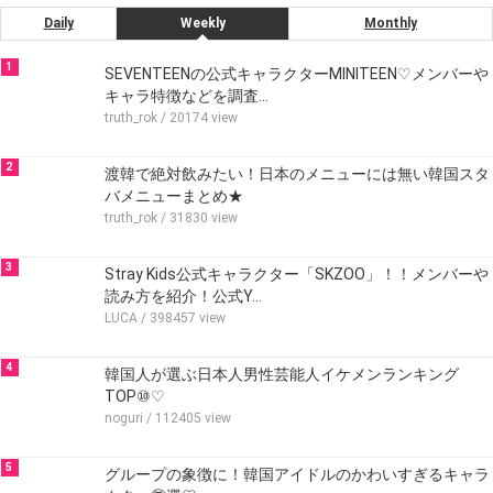
Daily
Weekly
Monthly
1
SEVENTEENの公式キャラクターMINITEEN♡メンバーや
キャラ特徴などを調査…
truth_rok
/ 20174 view
2
渡韓で絶対飲みたい！日本のメニューには無い韓国スタ
バメニューまとめ★
truth_rok
/ 31830 view
3
Stray Kids公式キャラクター「SKZOO」！！メンバーや
読み方を紹介！公式Y…
LUCA
/ 398457 view
4
韓国人が選ぶ日本人男性芸能人イケメンランキング
TOP⑩♡
noguri
/ 112405 view
5
グループの象徴に！韓国アイドルのかわいすぎるキャラ