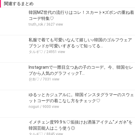
関連するまとめ
韓国MZ世代の流行りはコレ！スカート×ズボンの重ね着
コーデ特集♡
truth_rok
/ 3627 view
私服で着ても可愛いなんて嬉しい♪韓国のゴルフウェア
ブランドが可愛いすぎるって知ってる…
タルギ♡
/ 24951 view
Instagramで一際目立つあの子のコーデ。今、韓国セレ
ブから人気のグラフィックT…
은화♡
/ 7031 view
ゆるッとカジュアルに。韓国インスタグラマーのスウェ
ットコーデの着こなし方をチェック♡
noguri
/ 9000 view
イメチェン度99.9％♡垢抜けお洒落アイテム“メガネ”を
韓国芸能人はこう使う◎
タルギ♡
/ 8845 view