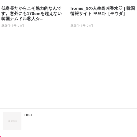
低身長だからこそ魅力的なんで
fromis_9の人生최애香水♡ | 韓国
す。意外にも170cmを超えない
情報サイト 모으다［モウダ］
韓国ナムドル⑧人☆...
모으다［モウダ］
모으다［モウダ］
rina