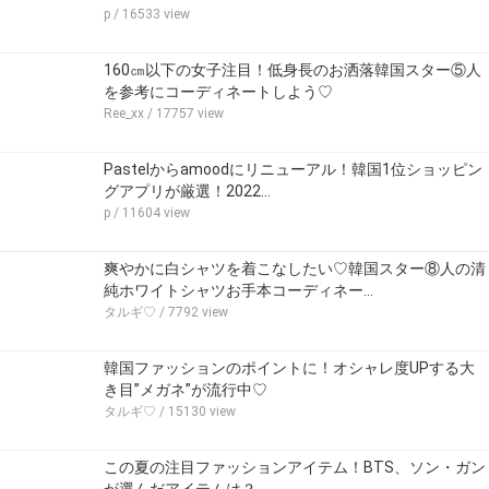
p
/ 16533 view
160㎝以下の女子注目！低身長のお洒落韓国スター⑤人
を参考にコーディネートしよう♡
Ree_xx
/ 17757 view
Pastelからamoodにリニューアル！韓国1位ショッピン
グアプリが厳選！2022…
p
/ 11604 view
爽やかに白シャツを着こなしたい♡韓国スター⑧人の清
純ホワイトシャツお手本コーディネー…
タルギ♡
/ 7792 view
韓国ファッションのポイントに！オシャレ度UPする大
き目”メガネ”が流行中♡
タルギ♡
/ 15130 view
この夏の注目ファッションアイテム！BTS、ソン・ガン
が選んだアイテムは？