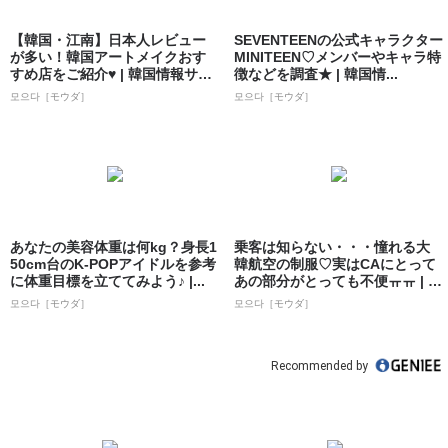
【韓国・江南】日本人レビュー
SEVENTEENの公式キャラクター
が多い！韓国アートメイクおす
MINITEEN♡メンバーやキャラ特
すめ店をご紹介♥ | 韓国情報サイ
徴などを調査★ | 韓国情...
ト 모으...
모으다［モウダ］
모으다［モウダ］
あなたの美容体重は何kg？身長1
乗客は知らない・・・憧れる大
50cm台のK-POPアイドルを参考
韓航空の制服♡実はCAにとって
に体重目標を立ててみよう♪ |...
あの部分がとっても不便ㅠㅠ | 韓
国情報...
모으다［モウダ］
모으다［モウダ］
Recommended by