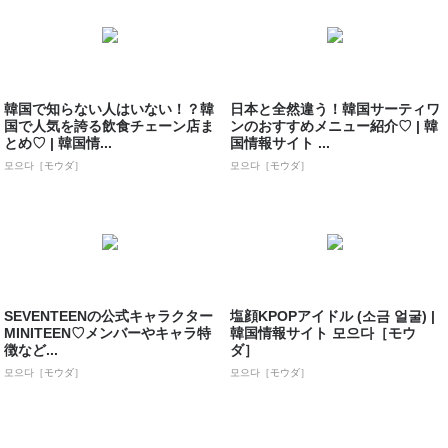
韓国で知らない人はいない！？韓
日本と全然違う！韓国サーティワ
国で人気を誇る飲食チェーン店ま
ンのおすすめメニュー紹介♡ | 韓
とめ♡ | 韓国情...
国情報サイト ...
모으다［モウダ］
모으다［モウダ］
SEVENTEENの公式キャラクター
塩顔KPOPアイドル (소금 얼굴) |
MINITEEN♡メンバーやキャラ特
韓国情報サイト 모으다［モウ
徴など...
ダ］
모으다［モウダ］
모으다［モウダ］