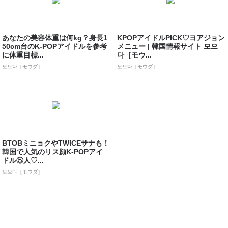
あなたの美容体重は何kg？身長1
KPOPアイドルPICK♡ヨアジョン
50cm台のK-POPアイドルを参考
メニュー | 韓国情報サイト 모으
に体重目標...
다［モウ...
모으다［モウダ］
모으다［モウダ］
BTOBミニョクやTWICEサナも！
韓国で人気のリス顔K-POPアイ
ドル⑤人♡...
모으다［モウダ］