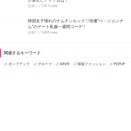
은화♡
/ 7413 view
韓国女子憧れのナムチンルック♡俳優“ぺ・ジョンナ
ム”のデート私服一週間コーデ！
은화♡
/ 9455 view
関連するキーワード
ポップアップ
グローブ
GRVR
韓国ファッション
POPUP