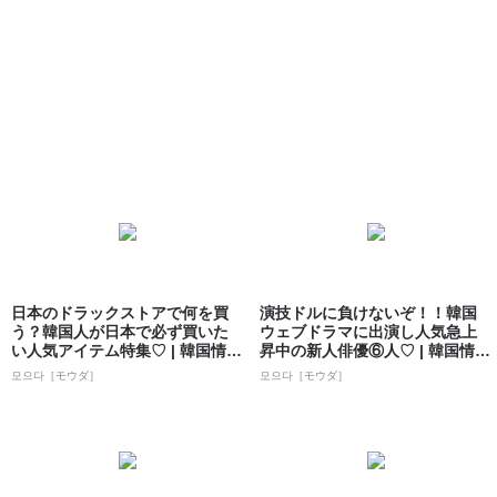
日本のドラックストアで何を買
演技ドルに負けないぞ！！韓国
う？韓国人が日本で必ず買いた
ウェブドラマに出演し人気急上
い人気アイテム特集♡ | 韓国情報
昇中の新人俳優⑥人♡ | 韓国情報
サイト ...
サイト ...
모으다［モウダ］
모으다［モウダ］