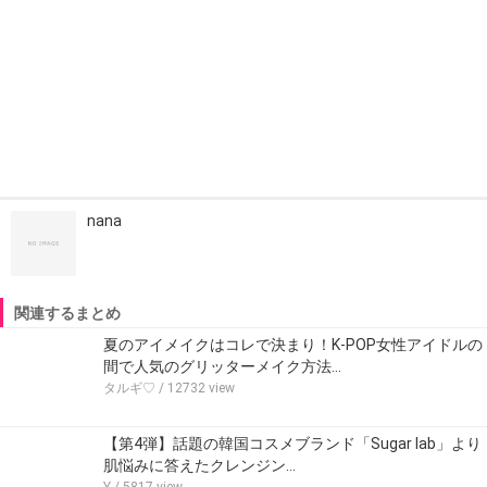
nana
関連するまとめ
夏のアイメイクはコレで決まり！K-POP女性アイドルの
間で人気のグリッターメイク方法…
タルギ♡
/ 12732 view
【第4弾】話題の韓国コスメブランド「Sugar lab」より
肌悩みに答えたクレンジン…
Y
/ 5817 view