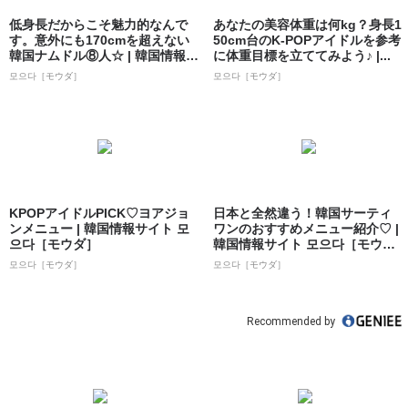
低身長だからこそ魅力的なんで
あなたの美容体重は何kg？身長1
す。意外にも170cmを超えない
50cm台のK-POPアイドルを参考
韓国ナムドル⑧人☆ | 韓国情報サ
に体重目標を立ててみよう♪ |...
イト...
모으다［モウダ］
모으다［モウダ］
KPOPアイドルPICK♡ヨアジョ
日本と全然違う！韓国サーティ
ンメニュー | 韓国情報サイト 모
ワンのおすすめメニュー紹介♡ |
으다［モウダ］
韓国情報サイト 모으다［モウ
ダ］
모으다［モウダ］
모으다［モウダ］
Recommended by