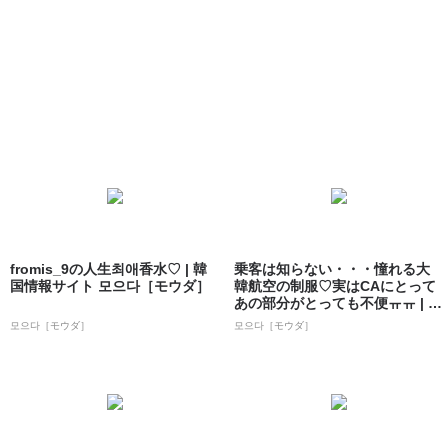
fromis_9の人生최애香水♡ | 韓
乗客は知らない・・・憧れる大
国情報サイト 모으다［モウダ］
韓航空の制服♡実はCAにとって
あの部分がとっても不便ㅠㅠ | 韓
国情報...
모으다［モウダ］
모으다［モウダ］