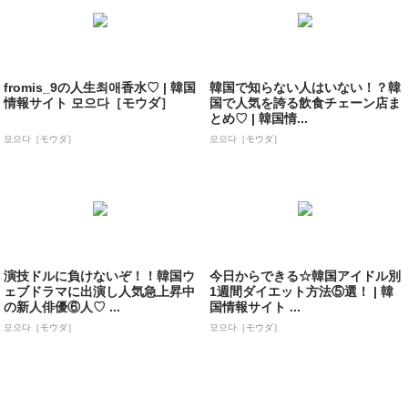
fromis_9の人生최애香水♡ | 韓国
韓国で知らない人はいない！？韓
情報サイト 모으다［モウダ］
国で人気を誇る飲食チェーン店ま
とめ♡ | 韓国情...
모으다［モウダ］
모으다［モウダ］
演技ドルに負けないぞ！！韓国ウ
今日からできる☆韓国アイドル別
ェブドラマに出演し人気急上昇中
1週間ダイエット方法⑤選！ | 韓
の新人俳優⑥人♡ ...
国情報サイト ...
모으다［モウダ］
모으다［モウダ］