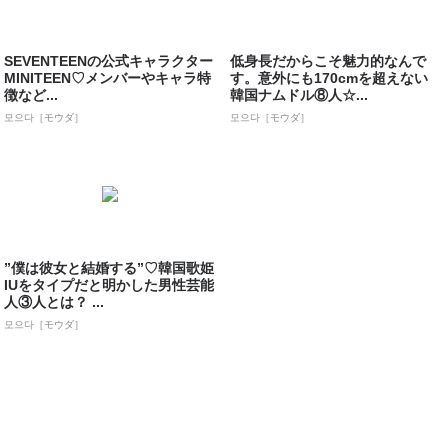
SEVENTEENの公式キャラクター
低身長だからこそ魅力的なんで
MINITEEN♡メンバーやキャラ特
す。意外にも170cmを超えない
徴など...
韓国ナムドル⑧人☆...
모으다［モウダ］
모으다［モウダ］
”僕は彼女と結婚する”♡韓国歌姫
IUをタイプだと明かした男性芸能
人③人とは？ ...
모으다［モウダ］