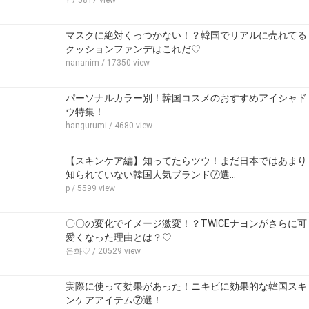
マスクに絶対くっつかない！？韓国でリアルに売れてる
クッションファンデはこれだ♡
nananim
/ 17350 view
パーソナルカラー別！韓国コスメのおすすめアイシャド
ウ特集！
hangurumi
/ 4680 view
【スキンケア編】知ってたらツウ！まだ日本ではあまり
知られていない韓国人気ブランド⑦選…
p
/ 5599 view
〇〇の変化でイメージ激変！？TWICEナヨンがさらに可
愛くなった理由とは？♡
은화♡
/ 20529 view
実際に使って効果があった！ニキビに効果的な韓国スキ
ンケアアイテム⑦選！