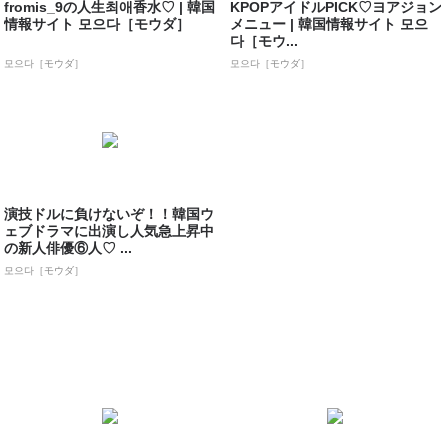
fromis_9の人生최애香水♡ | 韓国
KPOPアイドルPICK♡ヨアジョン
情報サイト 모으다［モウダ］
メニュー | 韓国情報サイト 모으
다［モウ...
모으다［モウダ］
모으다［モウダ］
演技ドルに負けないぞ！！韓国ウ
ェブドラマに出演し人気急上昇中
の新人俳優⑥人♡ ...
모으다［モウダ］