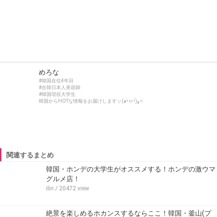
めろな
#韓国在住4年目
#在韓日本人美容師
#韓国現役大学生
韓国からHOTな情報をお届けしますッ(๑•̀ㅂ•́)و✧
関連するまとめ
韓国・ホンデの大学生がオススメする！ホンデの激ウマ
グルメ店！
ilin
/ 20472 view
絶景を楽しめるホカンスするならここ！韓国・釜山(プ