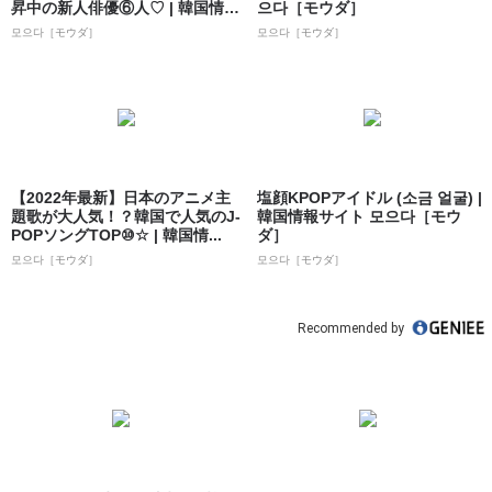
昇中の新人俳優⑥人♡ | 韓国情報
으다［モウダ］
サイト ...
모으다［モウダ］
모으다［モウダ］
【2022年最新】日本のアニメ主
塩顔KPOPアイドル (소금 얼굴) |
題歌が大人気！？韓国で人気のJ-
韓国情報サイト 모으다［モウ
POPソングTOP⑩☆ | 韓国情...
ダ］
모으다［モウダ］
모으다［モウダ］
Recommended by