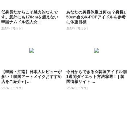
低身長だからこそ魅力的なんで
あなたの美容体重は何kg？身長1
す。意外にも170cmを超えない
50cm台のK-POPアイドルを参考
韓国ナムドル⑧人☆...
に体重目標...
모으다［モウダ］
모으다［モウダ］
【韓国・江南】日本人レビューが
今日からできる☆韓国アイドル別
多い！韓国アートメイクおすすめ
1週間ダイエット方法⑤選！ | 韓
店をご紹介♥ | ...
国情報サイト ...
모으다［モウダ］
모으다［モウダ］