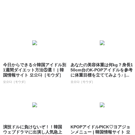
今日からできる☆韓国アイドル別
あなたの美容体重は何kg？身長1
1週間ダイエット方法⑤選！ | 韓
50cm台のK-POPアイドルを参考
国情報サイト 모으다［モウダ］
に体重目標を立ててみよう♪ |...
모으다［モウダ］
모으다［モウダ］
演技ドルに負けないぞ！！韓国
KPOPアイドルPICK♡ヨアジョ
ウェブドラマに出演し人気急上
ンメニュー | 韓国情報サイト 모