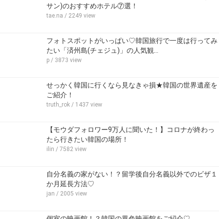
サン)のおすすめホテル⑦選！
tae.na
/ 2249 view
フォトスポットがいっぱい♡韓国旅行で一度は行ってみ
たい「済州島(チェジュ)」の人気観…
p
/ 3873 view
せっかく韓国に行くなら見なきゃ損★韓国の世界遺産を
ご紹介！
truth_rok
/ 1437 view
【モウダフォロワー9万人に聞いた！】コロナが終わっ
たら行きたい韓国の場所！
ilin
/ 7582 view
自分名義の家がない！？留学後自分名義以外でのビザ１
か月延長方法♡
jan
/ 2005 view
個室の映画館！？韓国の異色映画館をご紹介♡