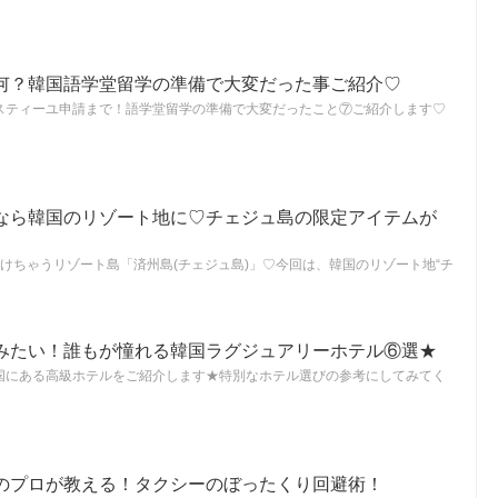
何？韓国語学堂留学の準備で大変だった事ご紹介♡
スティーユ申請まで！語学堂留学の準備で大変だったこと⑦ご紹介します♡
なら韓国のリゾート地に♡チェジュ島の限定アイテムが
けちゃうリゾート島「済州島(チェジュ島)」♡今回は、韓国のリゾート地“チ
みたい！誰もが憧れる韓国ラグジュアリーホテル⑥選★
国にある高級ホテルをご紹介します★特別なホテル選びの参考にしてみてく
のプロが教える！タクシーのぼったくり回避術！