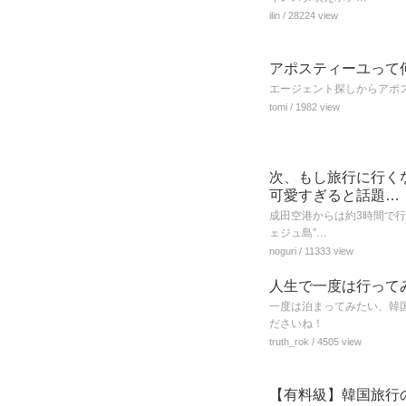
ilin
/ 28224 view
アポスティーユって
エージェント探しからアポ
tomi
/ 1982 view
次、もし旅行に行く
可愛すぎると話題…
成田空港からは約3時間で行
ェジュ島”…
noguri
/ 11333 view
人生で一度は行って
一度は泊まってみたい、韓
ださいね！
truth_rok
/ 4505 view
【有料級】韓国旅行