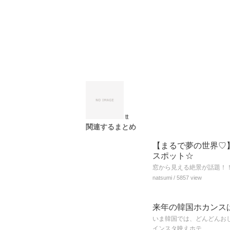
tt
関連するまとめ
【まるで夢の世界♡
スポット☆
窓から見える絶景が話題！
natsumi
/ 5857 view
来年の韓国ホカンス
いま韓国では、どんどんお
インスタ映えホテ…