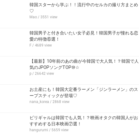
韓国スターから学ぶ！！流行中のセルカの撮り方まとめ
♡
Mao
/ 3551 view
韓国男子と付き合いたい女子必見！韓国男子が憧れる恋
愛の特徴⑥選！
F
/ 4689 view
【最新】10年前のあの曲が今韓国で大人気！？韓国で人
気のJPOPソングTOP⑩☆
p
/ 26642 view
お土産にも！韓国大定番ラーメン「ジンラーメン」のス
ープスティックが登場♡
nana_korea
/ 2868 view
ビリギャルは韓国でも人気！？映画オタクの韓国人がお
すすめする日本映画⑦選！
hangurumi
/ 5659 view