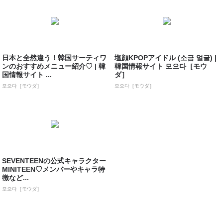
日本と全然違う！韓国サーティワ
塩顔KPOPアイドル (소금 얼굴) |
ンのおすすめメニュー紹介♡ | 韓
韓国情報サイト 모으다［モウ
国情報サイト ...
ダ］
모으다［モウダ］
모으다［モウダ］
SEVENTEENの公式キャラクター
MINITEEN♡メンバーやキャラ特
徴など...
모으다［モウダ］