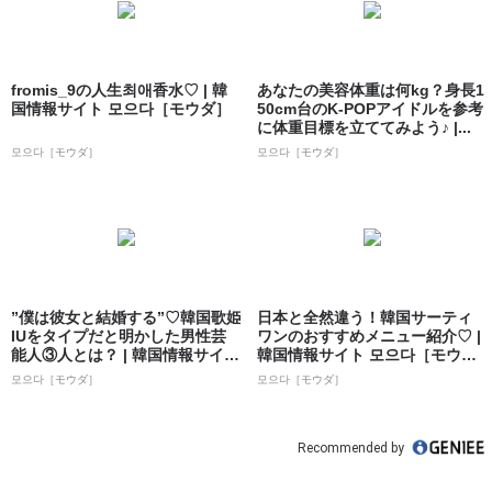
fromis_9の人生최애香水♡ | 韓
あなたの美容体重は何kg？身長1
国情報サイト 모으다［モウダ］
50cm台のK-POPアイドルを参考
に体重目標を立ててみよう♪ |...
모으다［モウダ］
모으다［モウダ］
”僕は彼女と結婚する”♡韓国歌姫
日本と全然違う！韓国サーティ
IUをタイプだと明かした男性芸
ワンのおすすめメニュー紹介♡ |
能人③人とは？ | 韓国情報サイト
韓国情報サイト 모으다［モウ
...
ダ］
모으다［モウダ］
모으다［モウダ］
Recommended by