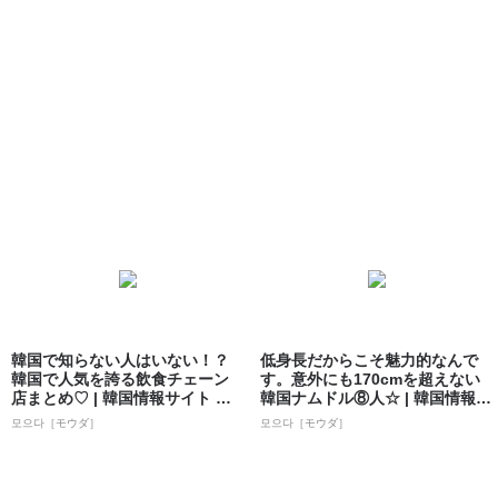
韓国で知らない人はいない！？
低身長だからこそ魅力的なんで
韓国で人気を誇る飲食チェーン
す。意外にも170cmを超えない
店まとめ♡ | 韓国情報サイト 모
韓国ナムドル⑧人☆ | 韓国情報サ
으다［モ...
イト...
모으다［モウダ］
모으다［モウダ］