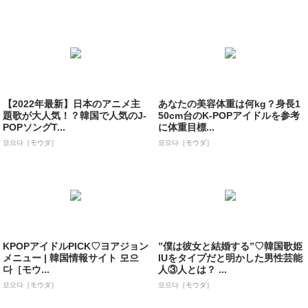
【2022年最新】日本のアニメ主
あなたの美容体重は何kg？身長1
題歌が大人気！？韓国で人気のJ-
50cm台のK-POPアイドルを参考
POPソングT...
に体重目標...
모으다［モウダ］
모으다［モウダ］
KPOPアイドルPICK♡ヨアジョン
”僕は彼女と結婚する”♡韓国歌姫
メニュー | 韓国情報サイト 모으
IUをタイプだと明かした男性芸能
다［モウ...
人③人とは？ ...
모으다［モウダ］
모으다［モウダ］