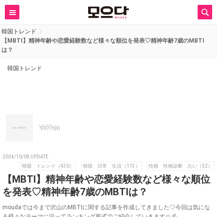
韓国トレンド
【MBTI】精神年齢や恋愛経験数など様々な順位を発表♡精神年齢7歳のMBTI
は？
韓国トレンド
9977uri
2024/10/09 UPDATE
韓国 トレンド（430）
韓国 日常 生活（113）
性格 性格診断 占い（52）
【MBTI】精神年齢や恋愛経験数など様々な順位
を発表♡精神年齢7歳のMBTIは？
moudaでは今まで沢山のMBTIに関する記事を作成してきました♡今回は気にな
る様々なテーマに沿ってランキング形式でご紹介していきます☆彡