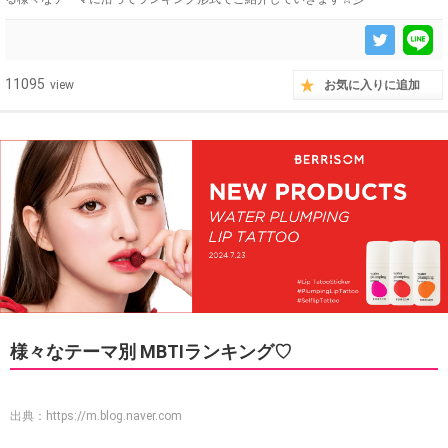
11095
view
お気に入りに追加
様々なテーマ別 MBTIランキング♡
出典：
https://m.blog.naver.com