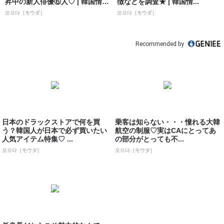
昇中の新人俳優⑥人♡ | 韓国情報
徴などを調査★ | 韓国情...
サイト ...
모으다［モウダ］
모으다［モウダ］
Recommended by
日本のドラックストアで何を買
乗客は知らない・・・憧れる大韓
う？韓国人が日本で必ず買いたい
航空の制服♡実はCAにとってあ
人気アイテム特集♡ ...
の部分がとっても不...
모으다［モウダ］
모으다［モウダ］