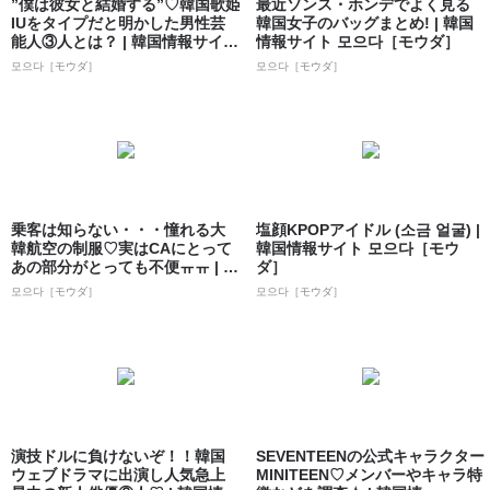
”僕は彼女と結婚する”♡韓国歌姫
最近ソンス・ホンデでよく見る
IUをタイプだと明かした男性芸
韓国女子のバッグまとめ! | 韓国
能人③人とは？ | 韓国情報サイト
情報サイト 모으다［モウダ］
...
모으다［モウダ］
모으다［モウダ］
乗客は知らない・・・憧れる大
塩顔KPOPアイドル (소금 얼굴) |
韓航空の制服♡実はCAにとって
韓国情報サイト 모으다［モウ
あの部分がとっても不便ㅠㅠ | 韓
ダ］
国情報...
모으다［モウダ］
모으다［モウダ］
演技ドルに負けないぞ！！韓国
SEVENTEENの公式キャラクター
ウェブドラマに出演し人気急上
MINITEEN♡メンバーやキャラ特