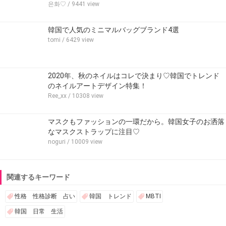
은화♡
/ 9441 view
韓国で人気のミニマルバッグブランド4選
tomi
/ 6429 view
2020年、秋のネイルはコレで決まり♡韓国でトレンド
のネイルアートデザイン特集！
Ree_xx
/ 10308 view
マスクもファッションの一環だから。韓国女子のお洒落
なマスクストラップに注目♡
noguri
/ 10009 view
関連するキーワード
性格 性格診断 占い
韓国 トレンド
MBTI
韓国 日常 生活