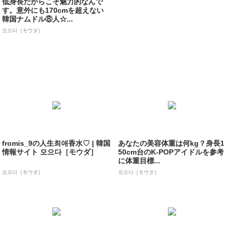
低身長だからこそ魅力的なんで
す。意外にも170cmを超えない
韓国ナムドル⑧人☆...
모으다［モウダ］
fromis_9の人生최애香水♡ | 韓国
あなたの美容体重は何kg？身長1
情報サイト 모으다［モウダ］
50cm台のK-POPアイドルを参考
に体重目標...
모으다［モウダ］
모으다［モウダ］