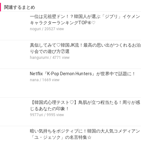
関連するまとめ
一位は元祖壁ドン！？韓国人が選ぶ「ジブリ」イケメン
キャラクターランキングTOP⑥♡
noguri
/ 20527 view
真似してみて♡韓国JK流！最高の思い出がつくれるお泊
り会での遊び方⑦選
hangurumi
/ 4771 view
Netflix『K-Pop Demon Hunters』が世界中で話題に！
nana
/ 1669 view
【韓国式心理テスト♡】鳥肌が立つ程当たる！周りが感
じるあなたの印象！
9977uri
/ 9995 view
暗い気持ちをポジティブに！韓国の大人気コメディアン
「ユ・ジェソク」の名言特集☆