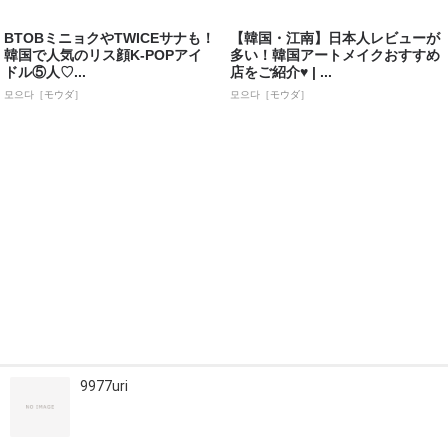
BTOBミニョクやTWICEサナも！
【韓国・江南】日本人レビューが
韓国で人気のリス顔K-POPアイ
多い！韓国アートメイクおすすめ
ドル⑤人♡...
店をご紹介♥ | ...
모으다［モウダ］
모으다［モウダ］
9977uri