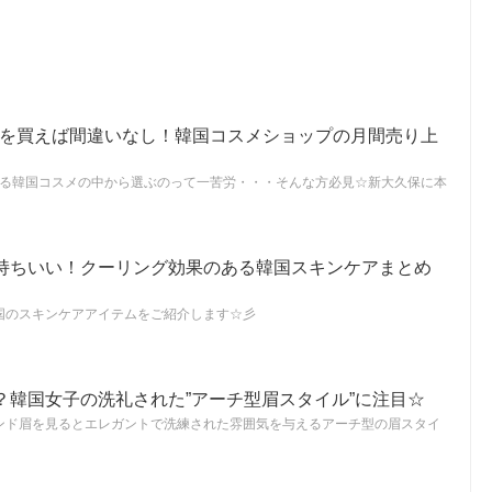
これを買えば間違いなし！韓国コスメショップの月間売り上
んある韓国コスメの中から選ぶのって一苦労・・・そんな方必見☆新大久保に本
持ちいい！クーリング効果のある韓国スキンケアまとめ
国のスキンケアアイテムをご紹介します☆彡
？韓国女子の洗礼された”アーチ型眉スタイル”に注目☆
ンド眉を見るとエレガントで洗練された雰囲気を与えるアーチ型の眉スタイ