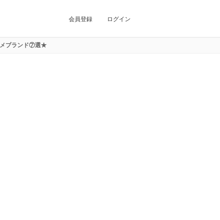
会員登録
ログイン
メブランド⑦選★