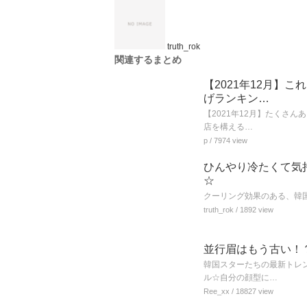
truth_rok
関連するまとめ
【2021年12月】
げランキン…
【2021年12月】たくさ
店を構える…
p
/ 7974 view
ひんやり冷たくて気
☆
クーリング効果のある、韓
truth_rok
/ 1892 view
並行眉はもう古い！
韓国スターたちの最新トレ
ル☆自分の顔型に…
Ree_xx
/ 18827 view