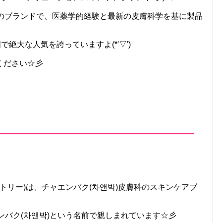
社のブランドで、医薬学的経験と最新の皮膚科学を基に製品
絶大な人気を誇っていますよ(*'▽')
ください☆彡
ーラボラトリー)は、チャエンバク(차앤박)皮膚科のスキンケアブ
ンバク(차앤박)という名前で親しまれています☆彡