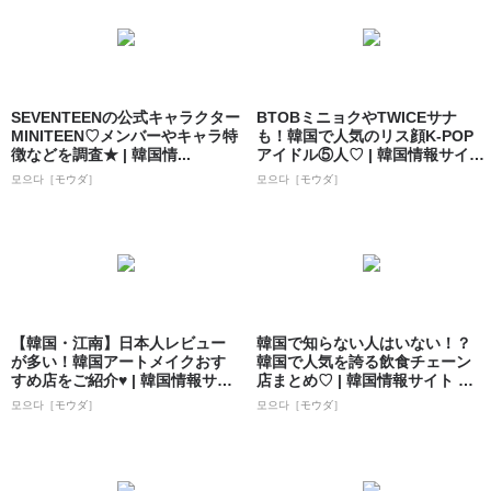
SEVENTEENの公式キャラクター
BTOBミニョクやTWICEサナ
MINITEEN♡メンバーやキャラ特
も！韓国で人気のリス顔K-POP
徴などを調査★ | 韓国情...
アイドル⑤人♡ | 韓国情報サイ
ト...
모으다［モウダ］
모으다［モウダ］
【韓国・江南】日本人レビュー
韓国で知らない人はいない！？
が多い！韓国アートメイクおす
韓国で人気を誇る飲食チェーン
すめ店をご紹介♥ | 韓国情報サイ
店まとめ♡ | 韓国情報サイト 모
ト 모으...
으다［モ...
모으다［モウダ］
모으다［モウダ］