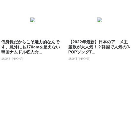
低身長だからこそ魅力的なんで
【2022年最新】日本のアニメ主
す。意外にも170cmを超えない
題歌が大人気！？韓国で人気のJ-
韓国ナムドル⑧人☆...
POPソングT...
모으다［モウダ］
모으다［モウダ］