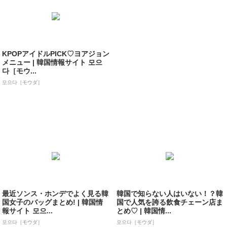
KPOPアイドルPICK♡ヨアジョン
メニュー | 韓国情報サイト 모으
다［モウ...
모으다［モウダ］
最近ソンス・ホンデでよく見る韓
韓国で知らない人はいない！？韓
国女子のバッグまとめ! | 韓国情
国で人気を誇る飲食チェーン店ま
報サイト 모으...
とめ♡ | 韓国情...
모으다［モウダ］
모으다［モウダ］