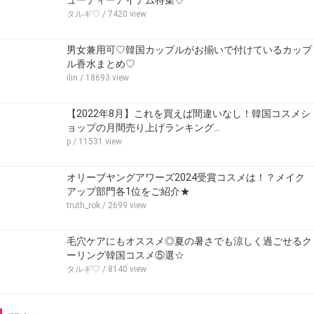
タルギ♡
/ 7420 view
男女兼用可♡韓国カップルがお揃いで付けているカップ
ル香水まとめ♡
ilin
/ 18693 view
【2022年8月】これを買えば間違いなし！韓国コスメシ
ョップの月間売り上げランキング…
p
/ 11531 view
オリーブヤングアワーズ2024受賞コスメは！？メイク
アップ部門各1位をご紹介★
truth_rok
/ 2699 view
毛穴ケアにもオススメ◎夏の暑さでも涼しく過ごせるク
ーリング韓国コスメ⑤選☆
タルギ♡
/ 8140 view