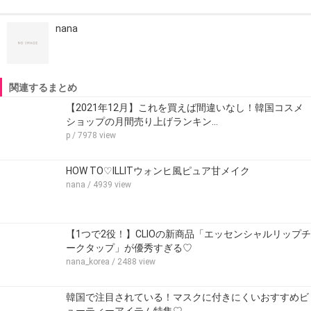
nana
関連するまとめ
【2021年12月】これを買えば間違いなし！韓国コスメ
ショップの月間売り上げランキン…
p
/ 7978 view
HOW TO♡ILLITウォンヒ風ピュア甘メイク
nana
/ 4939 view
【1つで2役！】CLIOの新商品「エッセンシャルリップチ
ークタップ」が優秀すぎる♡
nana_korea
/ 2488 view
韓国で注目されている！マスクに付きにくいおすすめビ
ューティーアイテム特集♡