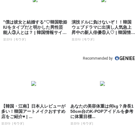
”僕は彼女と結婚する”♡韓国歌姫
演技ドルに負けないぞ！！韓国
IUをタイプだと明かした男性芸
ウェブドラマに出演し人気急上
能人③人とは？ | 韓国情報サイト
昇中の新人俳優⑥人♡ | 韓国情報
...
サイト ...
모으다［モウダ］
모으다［モウダ］
Recommended by
【韓国・江南】日本人レビューが
あなたの美容体重は何kg？身長1
多い！韓国アートメイクおすすめ
50cm台のK-POPアイドルを参考
店をご紹介♥ | ...
に体重目標...
모으다［モウダ］
모으다［モウダ］