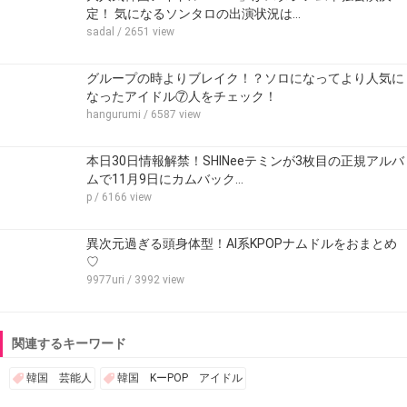
定！ 気になるソンタロの出演状況は…
sadal
/ 2651 view
グループの時よりブレイク！？ソロになってより人気に
なったアイドル⑦人をチェック！
hangurumi
/ 6587 view
本日30日情報解禁！SHINeeテミンが3枚目の正規アルバ
ムで11月9日にカムバック…
p
/ 6166 view
異次元過ぎる頭身体型！AI系KPOPナムドルをおまとめ
♡
9977uri
/ 3992 view
関連するキーワード
韓国 芸能人
韓国 KーPOP アイドル