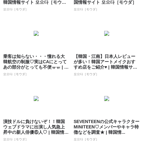
韓国情報サイト 모으다［モウ
国情報サイト 모으다［モウダ］
ダ］
모으다［モウダ］
모으다［モウダ］
乗客は知らない・・・憧れる大
【韓国・江南】日本人レビュー
韓航空の制服♡実はCAにとって
が多い！韓国アートメイクおす
あの部分がとっても不便ㅠㅠ | 韓
すめ店をご紹介♥ | 韓国情報サイ
国情報...
ト 모으...
모으다［モウダ］
모으다［モウダ］
演技ドルに負けないぞ！！韓国
SEVENTEENの公式キャラクター
ウェブドラマに出演し人気急上
MINITEEN♡メンバーやキャラ特
昇中の新人俳優⑥人♡ | 韓国情報
徴などを調査★ | 韓国情...
サイト ...
모으다［モウダ］
모으다［モウダ］