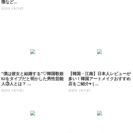
徴など...
모으다［モウダ］
”僕は彼女と結婚する”♡韓国歌姫
【韓国・江南】日本人レビューが
IUをタイプだと明かした男性芸能
多い！韓国アートメイクおすすめ
人③人とは？ ...
店をご紹介♥ | ...
모으다［モウダ］
모으다［モウダ］