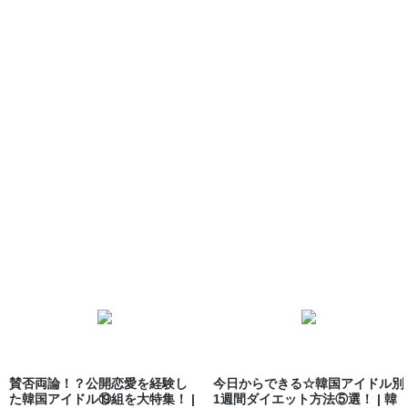
賛否両論！？公開恋愛を経験し
今日からできる☆韓国アイドル別
た韓国アイドル⑲組を大特集！ |
1週間ダイエット方法⑤選！ | 韓