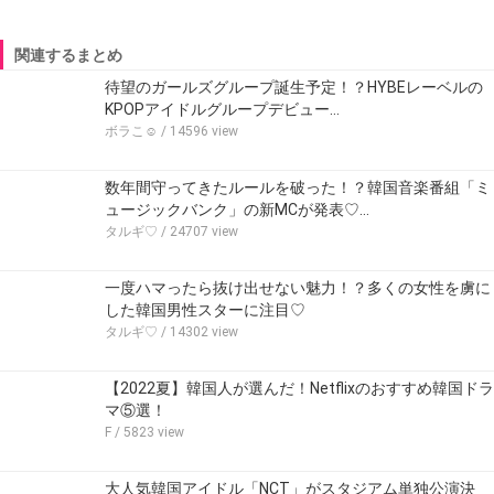
関連するまとめ
待望のガールズグループ誕生予定！？HYBEレーベルの
KPOPアイドルグループデビュー…
ボラこ☺︎
/ 14596 view
数年間守ってきたルールを破った！？韓国音楽番組「ミ
ュージックバンク」の新MCが発表♡…
タルギ♡
/ 24707 view
一度ハマったら抜け出せない魅力！？多くの女性を虜に
した韓国男性スターに注目♡
タルギ♡
/ 14302 view
【2022夏】韓国人が選んだ！Netflixのおすすめ韓国ドラ
マ⑤選！
F
/ 5823 view
大人気韓国アイドル「NCT」がスタジアム単独公演決