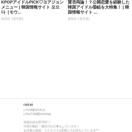
KPOPアイドルPICK♡ヨアジョン
賛否両論！？公開恋愛を経験した
メニュー | 韓国情報サイト 모으
韓国アイドル⑲組を大特集！ | 韓
다［モウ...
国情報サイト ...
모으다［モウダ］
모으다［モウダ］
reirei
▷insta@reirei_a
▷YouTube@reireilog
韓国大好き歴15年♡
日韓の翻訳・通訳のお仕事もしています！
お仕事の依頼、リクエストはDMにてお待ちしています^^