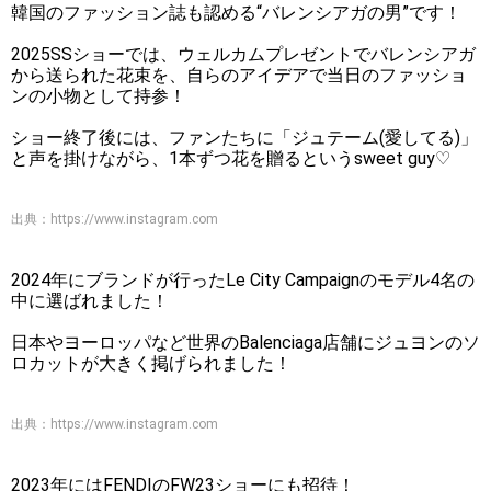
韓国のファッション誌も認める“バレンシアガの男”です！
2025SSショーでは、ウェルカムプレゼントでバレンシアガ
から送られた花束を、自らのアイデアで当日のファッショ
ンの小物として持参！
ショー終了後には、ファンたちに「ジュテーム(愛してる)」
と声を掛けながら、1本ずつ花を贈るというsweet guy♡
出典：
https://www.instagram.com
2024年にブランドが行ったLe City Campaignのモデル4名の
中に選ばれました！
日本やヨーロッパなど世界のBalenciaga店舗にジュヨンのソ
ロカットが大きく掲げられました！
出典：
https://www.instagram.com
2023年にはFENDIのFW23ショーにも招待！