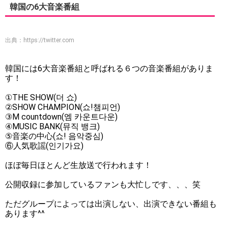
韓国の6大音楽番組
出典：
https://twitter.com
韓国には6大音楽番組と呼ばれる６つの音楽番組がありま
す！
①THE SHOW(더 쇼)
②SHOW CHAMPION(쇼!챔피언)
③M countdown(엠 카운트다운)
④MUSIC BANK(뮤직 뱅크)
⑤音楽の中心(쇼! 음악중심)
⑥人気歌謡(인기가요)
ほぼ毎日ほとんど生放送で行われます！
公開収録に参加しているファンも大忙しです、、、笑
ただグループによっては出演しない、出演できない番組も
あります^^