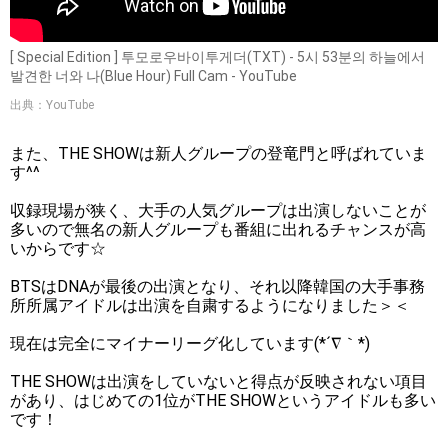
[ Special Edition ] 투모로우바이투게더(TXT) - 5시 53분의 하늘에서
발견한 너와 나(Blue Hour) Full Cam - YouTube
出典：YouTube
また、THE SHOWは新人グループの登竜門と呼ばれていま
す^^
収録現場が狭く、大手の人気グループは出演しないことが
多いので無名の新人グループも番組に出れるチャンスが高
いからです☆
BTSはDNAが最後の出演となり、それ以降韓国の大手事務
所所属アイドルは出演を自粛するようになりました＞＜
現在は完全にマイナーリーグ化しています(*´∇｀*)
THE SHOWは出演をしていないと得点が反映されない項目
があり、はじめての1位がTHE SHOWというアイドルも多い
です！