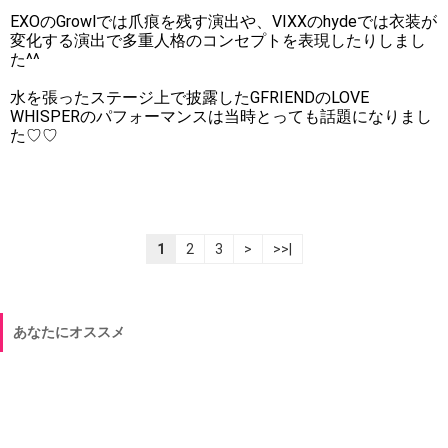
EXOのGrowlでは爪痕を残す演出や、VIXXのhydeでは衣装が
変化する演出で多重人格のコンセプトを表現したりしまし
た^^
水を張ったステージ上で披露したGFRIENDのLOVE
WHISPERのパフォーマンスは当時とっても話題になりまし
た♡♡
1
2
3
>
>>|
あなたにオススメ