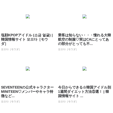
塩顔KPOPアイドル (소금 얼굴) |
乗客は知らない・・・憧れる大韓
韓国情報サイト 모으다［モウ
航空の制服♡実はCAにとってあ
ダ］
の部分がとっても不...
모으다［モウダ］
모으다［モウダ］
SEVENTEENの公式キャラクター
今日からできる☆韓国アイドル別
MINITEEN♡メンバーやキャラ特
1週間ダイエット方法⑤選！ | 韓
徴など...
国情報サイト ...
모으다［モウダ］
모으다［モウダ］