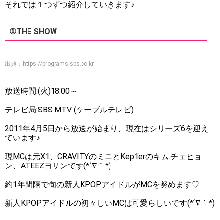
それでは１つずつ紹介していきます♪
①THE SHOW
出典：
https://programs.sbs.co.kr
放送時間:(火)18:00～
テレビ局:SBS MTV (ケーブルテレビ)
2011年4月5日から放送が始まり、現在はシリーズ6を迎え
ています♪
現MCは元X1、CRAVITYのミニとKep1erのキム.チェヒョ
ン、ATEEZヨサンです(*´∇｀*)
約1年間隔で旬の新人KPOPアイドルがMCを努めます♡
新人KPOPアイドルの初々しいMCは可愛らしいです(*´∇｀*)