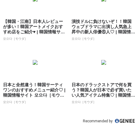
【韓国・江南】日本人レビュー
演技ドルに負けないぞ！！韓国
が多い！韓国アートメイクおす
ウェブドラマに出演し人気急上
すめ店をご紹介♥ | 韓国情報サイ
昇中の新人俳優⑥人♡ | 韓国情報
ト 모으...
サイト ...
모으다［モウダ］
모으다［モウダ］
日本と全然違う！韓国サーティ
日本のドラックストアで何を買
ワンのおすすめメニュー紹介♡ |
う？韓国人が日本で必ず買いた
韓国情報サイト 모으다［モウ
い人気アイテム特集♡ | 韓国情報
ダ］
サイト ...
모으다［モウダ］
모으다［モウダ］
Recommended by