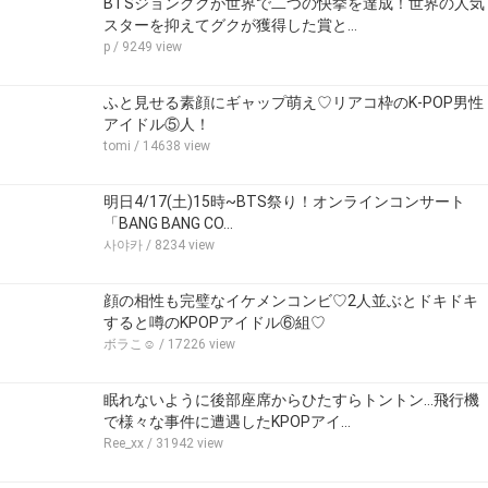
BTSジョングクが世界で二つの快挙を達成！世界の人気
スターを抑えてグクが獲得した賞と…
p
/ 9249 view
ふと見せる素顔にギャップ萌え♡リアコ枠のK-POP男性
アイドル⑤人！
tomi
/ 14638 view
明日4/17(土)15時~BTS祭り！オンラインコンサート
「BANG BANG CO…
사야카
/ 8234 view
顔の相性も完璧なイケメンコンビ♡2人並ぶとドキドキ
すると噂のKPOPアイドル⑥組♡
ボラこ☺︎
/ 17226 view
眠れないように後部座席からひたすらトントン…飛行機
で様々な事件に遭遇したKPOPアイ…
Ree_xx
/ 31942 view