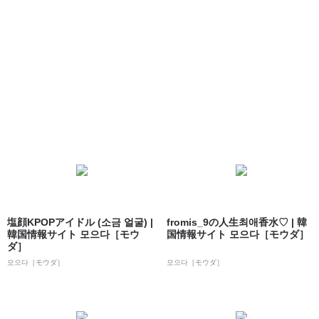
塩顔KPOPアイドル (소금 얼굴) |
fromis_9の人生최애香水♡ | 韓
韓国情報サイト 모으다［モウ
国情報サイト 모으다［モウダ］
ダ］
모으다［モウダ］
모으다［モウダ］