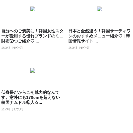
自分へのご褒美に！韓国女性スタ
日本と全然違う！韓国サーティワ
ーが愛用する憧れブランドのミニ
ンのおすすめメニュー紹介♡ | 韓
財布⑦つご紹介♡ ...
国情報サイト ...
모으다［モウダ］
모으다［モウダ］
低身長だからこそ魅力的なんで
す。意外にも170cmを超えない
韓国ナムドル⑧人☆...
모으다［モウダ］