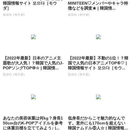
韓国情報サイト 모으다［モウ
MINITEEN♡メンバーやキャラ特
ダ］
徴などを調査★ | 韓国情...
모으다［モウダ］
모으다［モウダ］
【2022年最新】日本のアニメ主
【2022年最新】不動の1位！？韓
題歌が大人気！？韓国で人気のJ-
国で人気の日本アニメTOP⑥♡ |
POPソングTOP⑩☆ | 韓国情...
韓国情報サイト 모으다［モウ...
모으다［モウダ］
모으다［モウダ］
あなたの美容体重は何kg？身長1
低身長だからこそ魅力的なんで
50cm台のK-POPアイドルを参考
す。意外にも170cmを超えない
に体重目標を立ててみよう♪ |...
韓国ナムドル⑧人☆ | 韓国情報サ