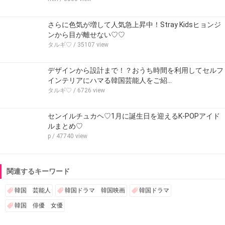
さらに色気が増して人気急上昇中！Stray Kidsヒョンジ
ンから目が離せない♡♡
タルギ♡
/ 35107 view
デザインから設計まで！？おうち時間を利用してセルフ
インテリアにハマる韓国芸能人をご紹…
タルギ♡
/ 6726 view
センイルチュカヘ♡1月に誕生日を迎えるK-POPアイド
ルまとめ♡
p
/ 47740 view
関連するキーワード
韓国 芸能人
韓国ドラマ 韓国映画
韓国ドラマ
韓国 俳優 女優