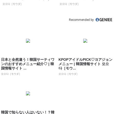
イト...
모으다［モウダ］
모으다［モウダ］
Recommended by
日本と全然違う！韓国サーティワ
KPOPアイドルPICK♡ヨアジョン
ンのおすすめメニュー紹介♡ | 韓
メニュー | 韓国情報サイト 모으
国情報サイト ...
다［モウ...
모으다［モウダ］
모으다［モウダ］
韓国で知らない人はいない！？韓