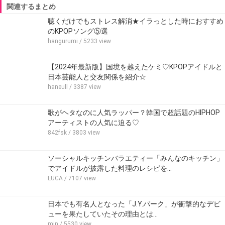
関連するまとめ
聴くだけでもストレス解消★イラっとした時におすすめ
のKPOPソング⑤選
hangurumi
/ 5233 view
【2024年最新版】国境を越えたケミ♡KPOPアイドルと
日本芸能人と交友関係を紹介☆
haneull
/ 3387 view
歌がヘタなのに人気ラッパー？韓国で超話題のHIPHOP
アーティストの人気に迫る♡
842fsk
/ 3803 view
ソーシャルキッチンバラエティー「みんなのキッチン」
でアイドルが披露した料理のレシピを…
LUCA
/ 7107 view
日本でも有名人となった「J.Y.パーク」が衝撃的なデビ
ューを果たしていたその理由とは…
min
/ 5530 view