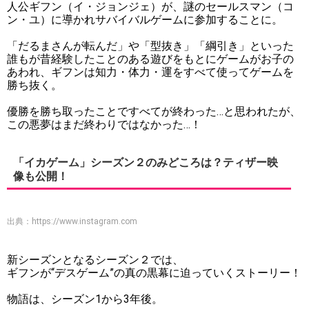
人公ギフン（イ・ジョンジェ）が、謎のセールスマン（コ
ン・ユ）に導かれサバイバルゲームに参加することに。
「だるまさんが転んだ」や「型抜き」「綱引き」といった
誰もが昔経験したことのある遊びをもとにゲームがお子の
あわれ、ギフンは知力・体力・運をすべて使ってゲームを
勝ち抜く。
優勝を勝ち取ったことですべてが終わった…と思われたが、
この悪夢はまだ終わりではなかった…！
「イカゲーム」シーズン２のみどころは？ティザー映
像も公開！
出典：
https://www.instagram.com
新シーズンとなるシーズン２では、
ギフンが“デスゲーム”の真の黒幕に迫っていくストーリー！
物語は、シーズン1から3年後。