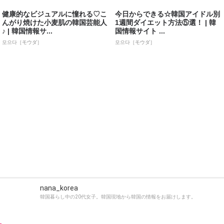
健康的なビジュアルに憧れる♡こ
今日からできる☆韓国アイドル別
んがり焼けた小麦肌の韓国芸能人
1週間ダイエット方法⑤選！ | 韓
♪ | 韓国情報サ...
国情報サイト ...
모으다［モウダ］
모으다［モウダ］
nana_korea
韓国暮らし中の20代女子。韓国現地から韓国の情報をお届けします。