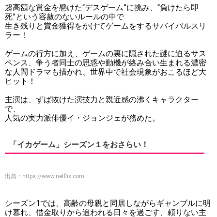
超高額な賞金を懸けた“デスゲーム”に挑み、“負けたら即
死”という容赦のないルールの中で
生き残りと賞金獲得をかけてゲームをするサバイバルスリ
ラー！
ゲームの行方に加え、ゲームの裏に隠された謎に迫るサス
ペンス、争う者同士の思惑や動機が絡み合い生まれる濃密
な人間ドラマも描かれ、世界中で社会現象がおこるほど大
ヒット！
主演は、ずば抜けた演技力と親近感の沸くキャラクター
で、
人気の実力派俳優イ・ジョンジェが務めた。
「イカゲーム」シーズン１をおさらい！
出典：
https://www.netflix.com
シーズン1では、高齢の母親と同居しながらギャンブルに明
け暮れ、借金取りから追われる日々を過ごす、頼りない主