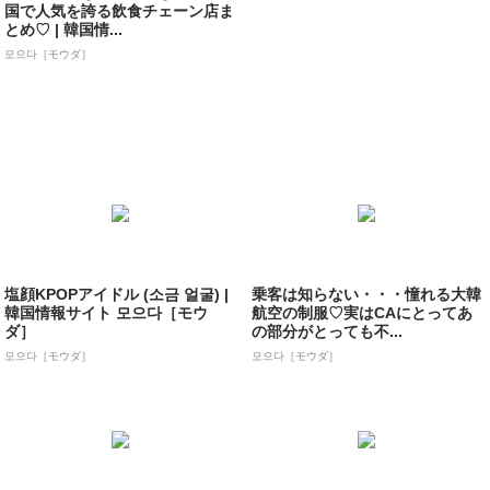
国で人気を誇る飲食チェーン店ま
とめ♡ | 韓国情...
모으다［モウダ］
塩顔KPOPアイドル (소금 얼굴) |
乗客は知らない・・・憧れる大韓
韓国情報サイト 모으다［モウ
航空の制服♡実はCAにとってあ
ダ］
の部分がとっても不...
모으다［モウダ］
모으다［モウダ］