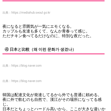
出典：
https://mediahub.seoul.go.kr
夜になると雰囲気が一気にエモくなる。
カップルも友達も多くて、なんか青春って感じ。
ただチキン食べてるだけなのに、特別な夜だった。
④ 日本と比較（왜 이런 문화가 생겼나）
出典：
https://blog.naver.com
出典：
https://blog.naver.com
韓国は配達文化が発達してるから外でも普通に頼める。
夜に外で飲むのも自然で、漢江がその場所になってる感
じ。
日本だとちょっとハードル高いから、ここが大きな違いか