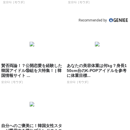
サイト ...
ト 모으...
모으다［モウダ］
모으다［モウダ］
Recommended by
賛否両論！？公開恋愛を経験した
あなたの美容体重は何kg？身長1
韓国アイドル⑲組を大特集！ | 韓
50cm台のK-POPアイドルを参考
国情報サイト ...
に体重目標...
모으다［モウダ］
모으다［モウダ］
自分へのご褒美に！韓国女性スタ