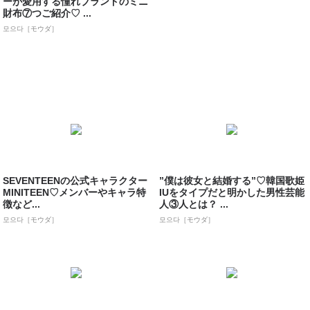
ーが愛用する憧れブランドのミニ
財布⑦つご紹介♡ ...
모으다［モウダ］
SEVENTEENの公式キャラクター
”僕は彼女と結婚する”♡韓国歌姫
MINITEEN♡メンバーやキャラ特
IUをタイプだと明かした男性芸能
徴など...
人③人とは？ ...
모으다［モウダ］
모으다［モウダ］