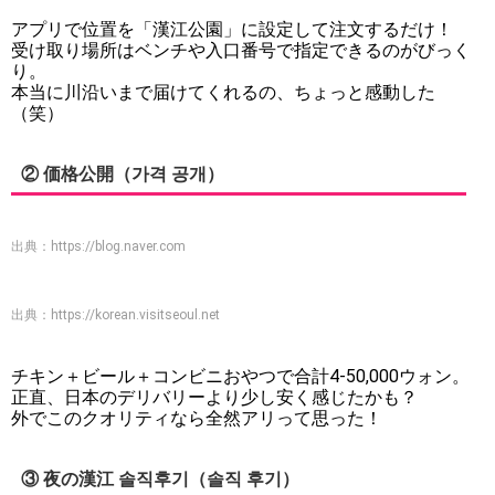
アプリで位置を「漢江公園」に設定して注文するだけ！
受け取り場所はベンチや入口番号で指定できるのがびっく
り。
本当に川沿いまで届けてくれるの、ちょっと感動した
（笑）
② 価格公開（가격 공개）
出典：
https://blog.naver.com
出典：
https://korean.visitseoul.net
チキン＋ビール＋コンビニおやつで合計4-50,000ウォン。
正直、日本のデリバリーより少し安く感じたかも？
外でこのクオリティなら全然アリって思った！
③ 夜の漢江 솔직후기（솔직 후기）