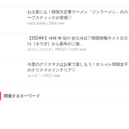
お土産にも！韓国大定番ラーメン「ジンラーメン」のス
ープスティックが登場♡
nana_korea
/ 2866 view
【2024年】새해 복 많이 받으세요♡韓国情報サイト모으
다［モウダ］から新年のご挨…
모으다［モウダ］PRESS
/ 11807 view
今度のクリスマスはお家で楽しもう！オシャレ韓国女子
のクリスマスインテリア♡
タルギ♡
/ 8927 view
関連するキーワード