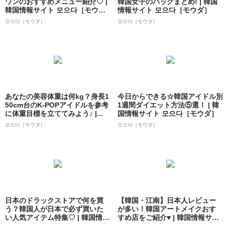
ワンのおすすめメニュー紹介♡ |
韓国女子のバッグまとめ! | 韓国
韓国情報サイト 모으다［モウ
情報サイト 모으다［モウダ］
ダ］
모으다［モウダ］
모으다［モウダ］
あなたの美容体重は何kg？身長1
今日からできる☆韓国アイドル別
50cm台のK-POPアイドルを参考
1週間ダイエット方法⑤選！ | 韓
に体重目標を立ててみよう♪ |...
国情報サイト 모으다［モウダ］
모으다［モウダ］
모으다［モウダ］
日本のドラックストアで何を買
【韓国・江南】日本人レビュー
う？韓国人が日本で必ず買いた
が多い！韓国アートメイクおす
い人気アイテム特集♡ | 韓国情報
すめ店をご紹介♥ | 韓国情報サイ