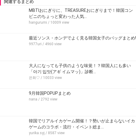
関連するまとめ
MBTIおにぎりに、TREASUREおにぎりまで！韓国コン
ビニのちょっと変わった人気…
hangurumi
/ 10009 view
最近ソンス・ホンデでよく見る韓国女子のバッグまとめ!
9977uri
/ 4960 view
大人になっても子供のような味覚！？韓国人にも多い
「아기 입맛(アギ イムマッ)」診断…
은화♡
/ 10033 view
9月韓国POPUPまとめ
nana
/ 2792 view
韓国でリアルイカゲーム開催！？勢いが止まらないイカ
ゲームのコラボ・流行・イベント総ま…
yurika.syj
/ 8587 view