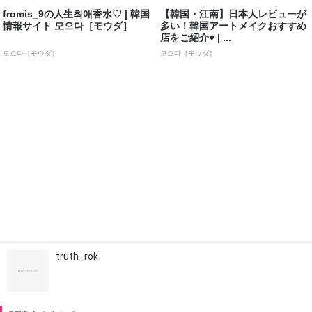
fromis_9の人生최애香水♡ | 韓国
【韓国・江南】日本人レビューが
情報サイト 모으다［モウダ］
多い！韓国アートメイクおすすめ
店をご紹介♥ | ...
모으다［モウダ］
모으다［モウダ］
truth_rok