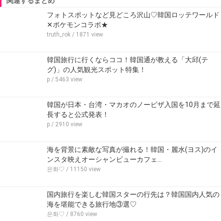
関連するまとめ
フォトスポットなど見どころ沢山♡韓国ロッテワールド
✕ポケモンコラボ★
truth_rok
/ 1871 view
韓国旅行に行くならココ！韓国通が教える「大邱(テ
グ)」の人気観光スポット特集！
p
/ 5463 view
韓国が日本・台湾・マカオのノービザ入国を10月まで延
長すると公式発表！
p
/ 2910 view
海を背景に素敵な写真が撮れる！韓国・麗水(ヨス)のイ
ンスタ映えオーシャンビューカフェ…
은화♡
/ 11150 view
国内旅行を楽しむ韓国スターの行先は？韓国国内人気の
海を堪能できる旅行地③選♡
은화♡
/ 8760 view