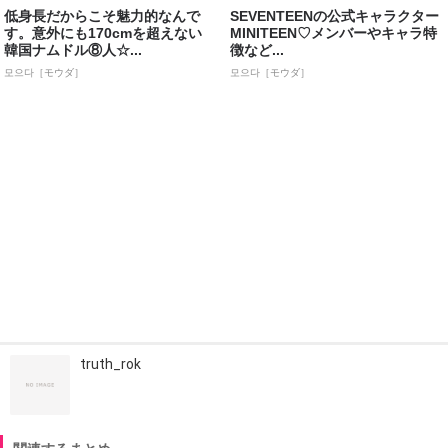
低身長だからこそ魅力的なんで
SEVENTEENの公式キャラクター
す。意外にも170cmを超えない
MINITEEN♡メンバーやキャラ特
韓国ナムドル⑧人☆...
徴など...
모으다［モウダ］
모으다［モウダ］
truth_rok