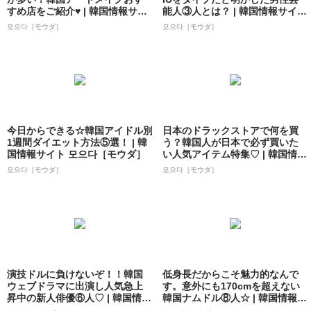
すめ店をご紹介♥ | 韓国情報サイ
能人③人とは？ | 韓国情報サイト
ト 모으...
...
모으다［モウダ］
모으다［モウダ］
今日からできる☆韓国アイドル別
日本のドラックストアで何を買
1週間ダイエット方法⑤選！ | 韓
う？韓国人が日本で必ず買いた
国情報サイト 모으다［モウダ］
い人気アイテム特集♡ | 韓国情報
サイト ...
모으다［モウダ］
모으다［モウダ］
演技ドルに負けないぞ！！韓国
低身長だからこそ魅力的なんで
ウェブドラマに出演し人気急上
す。意外にも170cmを超えない
昇中の新人俳優⑥人♡ | 韓国情報
韓国ナムドル⑧人☆ | 韓国情報サ
サイト ...
イト...