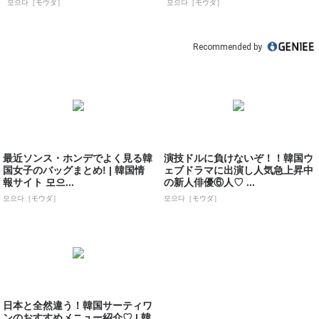
모으다［モウダ］
모으다［モウダ］
Recommended by
最近ソンス・ホンデでよく見る韓
演技ドルに負けないぞ！！韓国ウ
国女子のバッグまとめ! | 韓国情
ェブドラマに出演し人気急上昇中
報サイト 모으...
の新人俳優⑥人♡ ...
모으다［モウダ］
모으다［モウダ］
日本と全然違う！韓国サーティワ
ンのおすすめメニュー紹介♡ | 韓