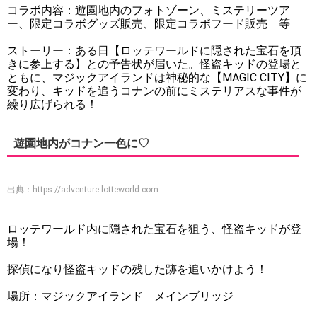
コラボ内容：遊園地内のフォトゾーン、ミステリーツア
ー、限定コラボグッズ販売、限定コラボフード販売 等
ストーリー：ある日【ロッテワールドに隠された宝石を頂
きに参上する】との予告状が届いた。怪盗キッドの登場と
ともに、マジックアイランドは神秘的な【MAGIC CITY】に
変わり、キッドを追うコナンの前にミステリアスな事件が
繰り広げられる！
遊園地内がコナン一色に♡
出典：
https://adventure.lotteworld.com
ロッテワールド内に隠された宝石を狙う、怪盗キッドが登
場！
探偵になり怪盗キッドの残した跡を追いかけよう！
場所：マジックアイランド メインブリッジ