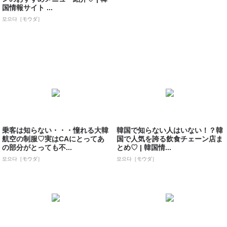
国情報サイト ...
모으다［モウダ］
乗客は知らない・・・憧れる大韓
韓国で知らない人はいない！？韓
航空の制服♡実はCAにとってあ
国で人気を誇る飲食チェーン店ま
の部分がとっても不...
とめ♡ | 韓国情...
모으다［モウダ］
모으다［モウダ］