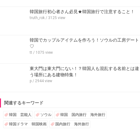
韓国旅行初心者さん必見★韓国旅行で注意すること！
truth_rok
/ 3125 view
韓国でカップルアイテムを作ろう！ソウルの工房デート
♡
tt
/ 1075 view
東大門は東大門にない！？韓国人も混乱する名前とは違
う場所にある建物特集！
p
/ 2944 view
関連するキーワード
韓国 芸能人
ソウル
韓国 国内旅行 海外旅行
韓国ドラマ 韓国映画
国内旅行 海外旅行