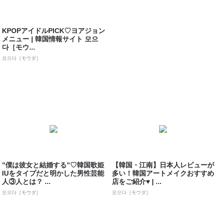
KPOPアイドルPICK♡ヨアジョン
メニュー | 韓国情報サイト 모으
다［モウ...
모으다［モウダ］
”僕は彼女と結婚する”♡韓国歌姫
【韓国・江南】日本人レビューが
IUをタイプだと明かした男性芸能
多い！韓国アートメイクおすすめ
人③人とは？ ...
店をご紹介♥ | ...
모으다［モウダ］
모으다［モウダ］