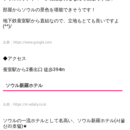
部屋からソウルの景色を堪能できそうです！
地下鉄蚕室駅から直結なので、立地もとても良いですよ
(^^)/
出典：
https://www.google.com
◆アクセス
蚕室駅から2番出口 徒歩394m
ソウル新羅ホテル
出典：
https://m.edaily.co.kr
ソウルの一流ホテルとして名高い、ソウル新羅ホテル(서울
신라호텔)★