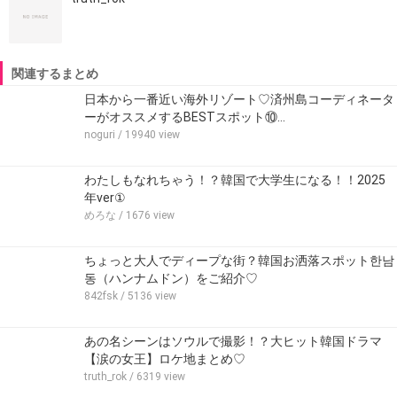
関連するまとめ
日本から一番近い海外リゾート♡済州島コーディネータ
ーがオススメするBESTスポット⑩…
noguri
/ 19940 view
わたしもなれちゃう！？韓国で大学生になる！！2025
年ver①
めろな
/ 1676 view
ちょっと大人でディープな街？韓国お洒落スポット한남
동（ハンナムドン）をご紹介♡
842fsk
/ 5136 view
あの名シーンはソウルで撮影！？大ヒット韓国ドラマ
【涙の女王】ロケ地まとめ♡
truth_rok
/ 6319 view