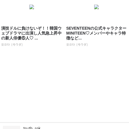
演技ドルに負けないぞ！！韓国ウ
SEVENTEENの公式キャラクター
ェブドラマに出演し人気急上昇中
MINITEEN♡メンバーやキャラ特
の新人俳優⑥人♡ ...
徴など...
모으다［モウダ］
모으다［モウダ］
truth_rok