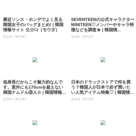
最近ソンス・ホンデでよく見る
SEVENTEENの公式キャラクター
韓国女子のバッグまとめ! | 韓国
MINITEEN♡メンバーやキャラ特
情報サイト 모으다［モウダ］
徴などを調査★ | 韓国情...
모으다［モウダ］
모으다［モウダ］
低身長だからこそ魅力的なんで
日本のドラックストアで何を買
す。意外にも170cmを超えない
う？韓国人が日本で必ず買いた
韓国ナムドル⑧人☆ | 韓国情報サ
い人気アイテム特集♡ | 韓国情報
イト...
サイト ...
모으다［モウダ］
모으다［モウダ］