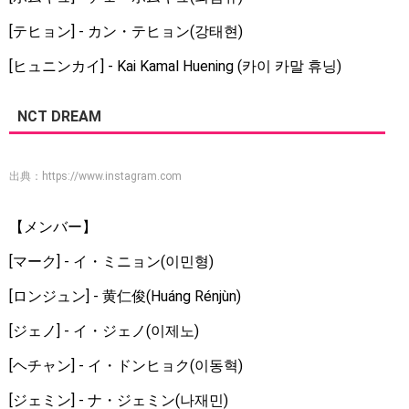
[テヒョン] - カン・テヒョン(강태현)
[ヒュニンカイ] - Kai Kamal Huening (카이 카말 휴닝)
NCT DREAM
出典：
https://www.instagram.com
【メンバー】
[マーク] - イ・ミニョン(이민형)
[ロンジュン] - 黄仁俊(Huáng Rénjùn)
[ジェノ] - イ・ジェノ(이제노)
[ヘチャン] - イ・ドンヒョク(이동혁)
[ジェミン] - ナ・ジェミン(나재민)