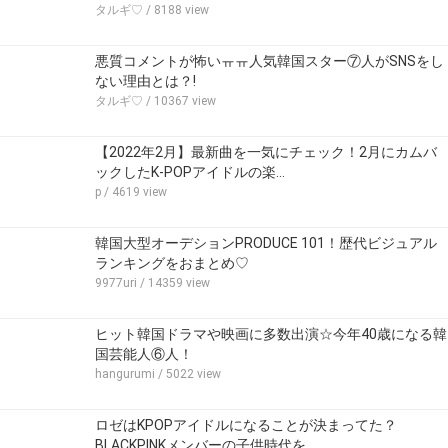
タルギ♡
/ 8188 view
悪質コメントが怖いㅠㅠ人気韓国スター⑦人がSNSをし
ない理由とは？!
タルギ♡
/ 10367 view
【2022年2月】最新曲を一気にチェック！2月にカムバ
ックしたK-POPアイドルの楽…
p
/ 4619 view
韓国大型オーデションPRODUCE 101！歴代ビジュアル
ランキングをおまとめ♡
9977uri
/ 14359 view
ヒット韓国ドラマや映画に多数出演☆今年40歳になる韓
国芸能人⑥人！
hangurumi
/ 5022 view
ロゼはKPOPアイドルになることが決まってた？
BLACKPINKメンバーの子供時代を…