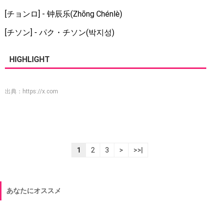
[チョンロ] - 钟辰乐(Zhōng Chénlè)
[チソン] - パク・チソン(박지성)
HIGHLIGHT
出典：
https://x.com
1
2
3
>
>>|
あなたにオススメ