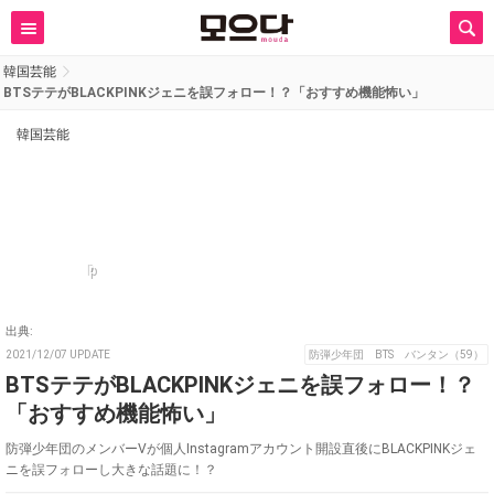
韓国芸能
BTSテテがBLACKPINKジェニを誤フォロー！？「おすすめ機能怖い」
韓国芸能
p
出典:
2021/12/07 UPDATE
防弾少年団 BTS バンタン（59）
BTSテテがBLACKPINKジェニを誤フォロー！？
「おすすめ機能怖い」
防弾少年団のメンバーVが個人Instagramアカウント開設直後にBLACKPINKジェ
ニを誤フォローし大きな話題に！？