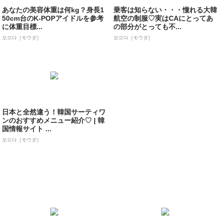
あなたの美容体重は何kg？身長1
乗客は知らない・・・憧れる大韓
50cm台のK-POPアイドルを参考
航空の制服♡実はCAにとってあ
に体重目標...
の部分がとっても不...
모으다［モウダ］
모으다［モウダ］
日本と全然違う！韓国サーティワ
ンのおすすめメニュー紹介♡ | 韓
国情報サイト ...
모으다［モウダ］