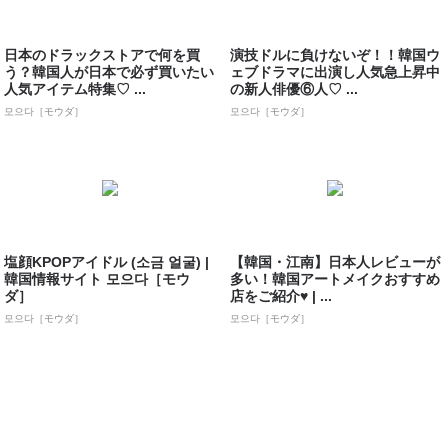
日本のドラックストアで何を買
演技ドルに負けないぞ！！韓国ウ
う？韓国人が日本で必ず買いたい
ェブドラマに出演し人気急上昇中
人気アイテム特集♡ ...
の新人俳優⑥人♡ ...
모으다［モウダ］
모으다［モウダ］
塩顔KPOPアイドル (소금 얼굴) |
【韓国・江南】日本人レビューが
韓国情報サイト 모으다［モウ
多い！韓国アートメイクおすすめ
ダ］
店をご紹介♥ | ...
모으다［モウダ］
모으다［モウダ］