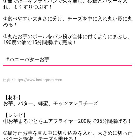
①茹でた芋をフライパンで火を通し、砂糖とバターを入
れ、よくすりつぶす！
②食べやすい大きさに分け、チーズを中に入れ丸い形に丸
める！
③丸たお芋のボールをパン粉が全体に付くようにまぶし、
190度の油で15分間揚げて完成！
#ハニーバターお芋
出典：
https://www.instagram.com
【材料】
お芋、バター、蜂蜜、モッツァレラチーズ
【レシピ】
①お芋まるごとをエアフライヤー200度で35分間揚げる！
②揚げたお芋を真ん中に切り込みを入れ、大きめに切った
バターと蜂蜜、チーズを乗せる！