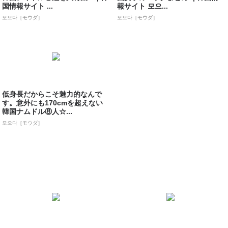
国情報サイト ...
報サイト 모으...
모으다［モウダ］
모으다［モウダ］
低身長だからこそ魅力的なんで
す。意外にも170cmを超えない
韓国ナムドル⑧人☆...
모으다［モウダ］