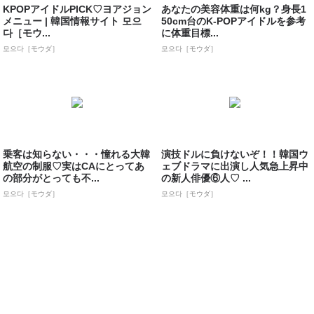
KPOPアイドルPICK♡ヨアジョン
あなたの美容体重は何kg？身長1
メニュー | 韓国情報サイト 모으
50cm台のK-POPアイドルを参考
다［モウ...
に体重目標...
모으다［モウダ］
모으다［モウダ］
乗客は知らない・・・憧れる大韓
演技ドルに負けないぞ！！韓国ウ
航空の制服♡実はCAにとってあ
ェブドラマに出演し人気急上昇中
の部分がとっても不...
の新人俳優⑥人♡ ...
모으다［モウダ］
모으다［モウダ］