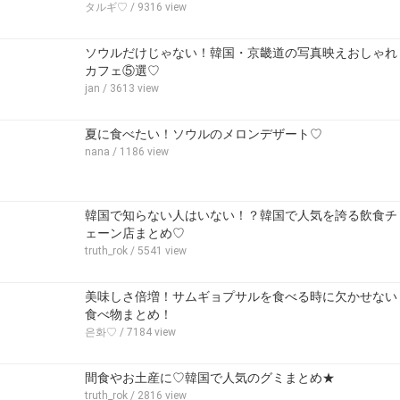
タルギ♡
/ 9316 view
ソウルだけじゃない！韓国・京畿道の写真映えおしゃれ
カフェ⑤選♡
jan
/ 3613 view
夏に食べたい！ソウルのメロンデザート♡‬
nana
/ 1186 view
韓国で知らない人はいない！？韓国で人気を誇る飲食チ
ェーン店まとめ♡
truth_rok
/ 5541 view
美味しさ倍増！サムギョプサルを食べる時に欠かせない
食べ物まとめ！
은화♡
/ 7184 view
間食やお土産に♡韓国で人気のグミまとめ★
truth_rok
/ 2816 view