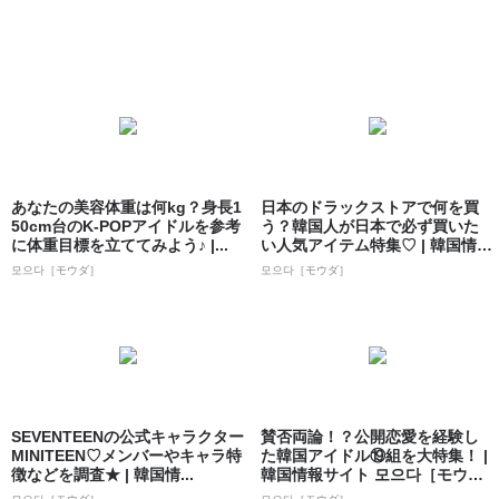
あなたの美容体重は何kg？身長1
日本のドラックストアで何を買
50cm台のK-POPアイドルを参考
う？韓国人が日本で必ず買いた
に体重目標を立ててみよう♪ |...
い人気アイテム特集♡ | 韓国情報
サイト ...
모으다［モウダ］
모으다［モウダ］
SEVENTEENの公式キャラクター
賛否両論！？公開恋愛を経験し
MINITEEN♡メンバーやキャラ特
た韓国アイドル⑲組を大特集！ |
徴などを調査★ | 韓国情...
韓国情報サイト 모으다［モウ
ダ］