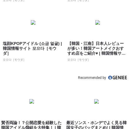
모으다［モウダ］
모으다［モウダ］
塩顔KPOPアイドル (소금 얼굴) |
【韓国・江南】日本人レビュー
韓国情報サイト 모으다［モウ
が多い！韓国アートメイクおす
ダ］
すめ店をご紹介♥ | 韓国情報サイ
ト 모으...
모으다［モウダ］
모으다［モウダ］
Recommended by
賛否両論！？公開恋愛を経験した
最近ソンス・ホンデでよく見る韓
韓国アイドル⑲組を大特集！ | 韓
国女子のバッグまとめ! | 韓国情