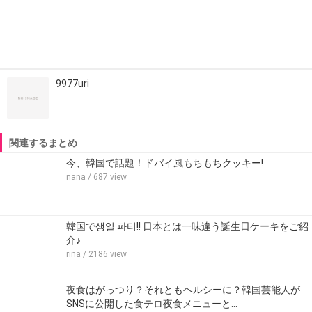
9977uri
関連するまとめ
今、韓国で話題！ドバイ風もちもちクッキー!
nana
/ 687 view
韓国で생일 파티!! 日本とは一味違う誕生日ケーキをご紹
介♪
rina
/ 2186 view
夜食はがっつり？それともヘルシーに？韓国芸能人が
SNSに公開した食テロ夜食メニューと…