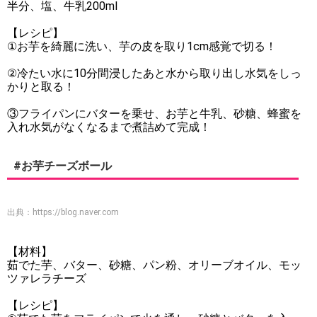
半分、塩、牛乳200ml
【レシピ】
①お芋を綺麗に洗い、芋の皮を取り1cm感覚で切る！
②冷たい水に10分間浸したあと水から取り出し水気をしっ
かりと取る！
③フライパンにバターを乗せ、お芋と牛乳、砂糖、蜂蜜を
入れ水気がなくなるまで煮詰めて完成！
#お芋チーズボール
出典：
https://blog.naver.com
【材料】
茹でた芋、バター、砂糖、パン粉、オリーブオイル、モッ
ツァレラチーズ
【レシピ】