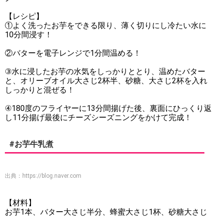
【レシピ】
①よく洗ったお芋をできる限り、薄く切りにし冷たい水に
10分間浸す！
②バターを電子レンジで1分間温める！
③水に浸したお芋の水気をしっかりととり、温めたバター
と、オリーブオイル大さじ2杯半、砂糖、大さじ2杯を入れ
しっかりと混ぜる！
④180度のフライヤーに13分間揚げた後、裏面にひっくり返
し11分揚げ最後にチーズシーズニングをかけて完成！
#お芋牛乳煮
出典：
https://blog.naver.com
【材料】
お芋1本、バター大さじ半分、蜂蜜大さじ1杯、砂糖大さじ