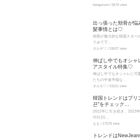
hangurumi
/ 5679 view
出っ張った頬骨が悩
髪事情とは♡
頬骨が魅力的な韓国スターの
てみて下…
タルギ♡
/ 33637 view
伸ばし中でもオシャ
アスタイル特集♡
伸ばし中でもオシャレに可
たちの中途半端な…
タルギ♡
/ 33221 view
韓国トレンドはプリ
끈”をチェック…
2022年に引き続き、20
머리끈(…
もも
/ 17078 view
トレンドはNewJe