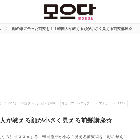
ル
顔の形に合った前髪を！！韓国人が教える顔が小さく見える前髪講座☆
ンド（430）
韓国ファッション（140）
韓国ヘア ヘアカラー ヘアスタイル（117）
人が教える顔が小さく見える前髪講座☆
んな方にオススメする、韓国流顔が小さく見える前髪術を、顔の形別に