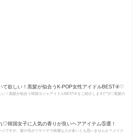
て欲しい！黒髪が似合うK-POP女性アイドルBEST④♡
い！黒髪が似合う韓国ヨジャアイドルBEST④をご紹介します(^^)/♡黒髪の
れ♡韓国女子に人気の香りが良いヘアアイテム⑤選！
ージですが、髪の毛がツヤツヤで綺麗な人が多いとも思いませんか？メイク