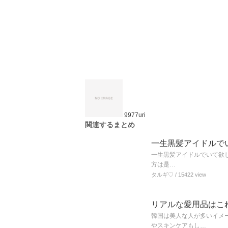
9977uri
関連するまとめ
一生黒髪アイドルでい
一生黒髪アイドルでいて欲し
方は是…
タルギ♡
/ 15422 view
リアルな愛用品はこ
韓国は美人な人が多いイメ
やスキンケアもし…