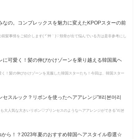
みなの。コンプレックスを魅力に変えたKPOPスターの前
前髪事情をご紹介します( *´艸｀)♡頬骨が出て悩んでいる方は是非参考にし
レに可愛く！髪の伸びかけゾーンを乗り越える韓国風ヘ
愛く！髪の伸びかけゾーンを克服した韓国スターたち！今回は、韓国スター
ンセスルック？リボンを使ったヘアアレンジ”#리본머리
23年も大人気な大きいリボン♡プリンセスのようなヘアアレンジができる”리본
ansから！？2023年夏のおすすめ韓国ヘアスタイル⑥選☆