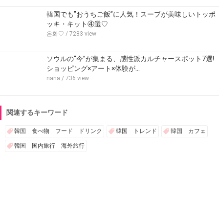
韓国でも”おうちご飯”に人気！スープが美味しいトッポ
ッキ・キット④選♡
은화♡
/ 7283 view
ソウルの“今”が集まる、感性派カルチャースポット7選!
ショッピング×アート×体験が…
nana
/ 736 view
関連するキーワード
韓国 食べ物 フード ドリンク
韓国 トレンド
韓国 カフェ
韓国 国内旅行 海外旅行