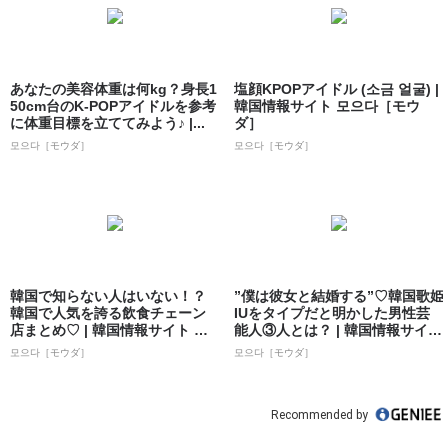
あなたの美容体重は何kg？身長1
塩顔KPOPアイドル (소금 얼굴) |
50cm台のK-POPアイドルを参考
韓国情報サイト 모으다［モウ
に体重目標を立ててみよう♪ |...
ダ］
모으다［モウダ］
모으다［モウダ］
韓国で知らない人はいない！？
”僕は彼女と結婚する”♡韓国歌姫
韓国で人気を誇る飲食チェーン
IUをタイプだと明かした男性芸
店まとめ♡ | 韓国情報サイト 모
能人③人とは？ | 韓国情報サイト
으다［モ...
...
모으다［モウダ］
모으다［モウダ］
Recommended by