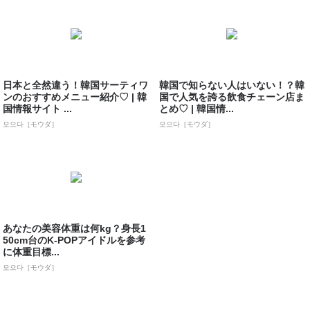
日本と全然違う！韓国サーティワ
韓国で知らない人はいない！？韓
ンのおすすめメニュー紹介♡ | 韓
国で人気を誇る飲食チェーン店ま
国情報サイト ...
とめ♡ | 韓国情...
모으다［モウダ］
모으다［モウダ］
あなたの美容体重は何kg？身長1
50cm台のK-POPアイドルを参考
に体重目標...
모으다［モウダ］