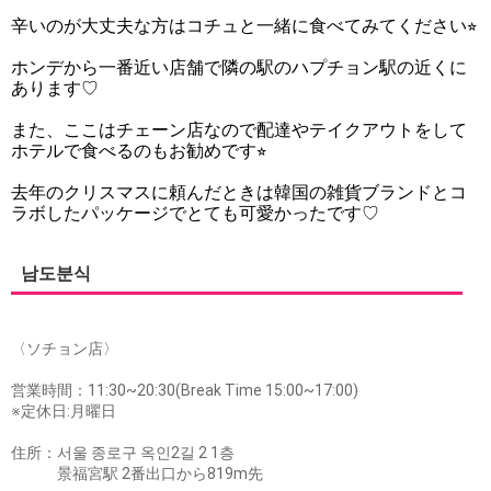
辛いのが大丈夫な方はコチュと一緒に食べてみてください⭐︎
ホンデから一番近い店舗で隣の駅のハプチョン駅の近くに
あります♡
また、ここはチェーン店なので配達やテイクアウトをして
ホテルで食べるのもお勧めです⭐︎
去年のクリスマスに頼んだときは韓国の雑貨ブランドとコ
ラボしたパッケージでとても可愛かったです♡
남도분식
〈ソチョン店〉
営業時間：11:30~20:30(Break Time 15:00~17:00)
※定休日:月曜日
住所：서울 종로구 옥인2길 2 1층
景福宮駅 2番出口から819m先