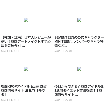
【韓国・江南】日本人レビューが
SEVENTEENの公式キャラクター
多い！韓国アートメイクおすすめ
MINITEEN♡メンバーやキャラ特
店をご紹介♥ | ...
徴など...
모으다［モウダ］
모으다［モウダ］
塩顔KPOPアイドル (소금 얼굴) |
今日からできる☆韓国アイドル別
韓国情報サイト 모으다［モウ
1週間ダイエット方法⑤選！ | 韓
ダ］
国情報サイト ...
모으다［モウダ］
모으다［モウダ］