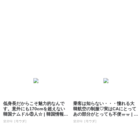
低身長だからこそ魅力的なんで
乗客は知らない・・・憧れる大
す。意外にも170cmを超えない
韓航空の制服♡実はCAにとって
韓国ナムドル⑧人☆ | 韓国情報サ
あの部分がとっても不便ㅠㅠ | 韓
イト...
国情報...
모으다［モウダ］
모으다［モウダ］