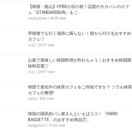
【韓国・龍山】HYBEの目の前！話題のモカパンのカフ
ェ「STANDARDBUN」をご…
nana_korea
/ 4038 view
早朝便でも行く場所に困らない！朝から行けるおすすめ
カフェ♡
리요
/ 2977 view
お家で美味しい韓国料理が作れちゃう！おすすめ韓国調
味料⑤選♡
리요
/ 2697 view
韓国で進化中の抹茶カフェをご存知ですか？ ソウル抹茶
カフェの整理!
nana
/ 905 view
韓国の国民的パン屋さんといえばココ！「PARIS
BAGUETTE」のおすすめ商品⑦…
hangurumi
/ 9120 view