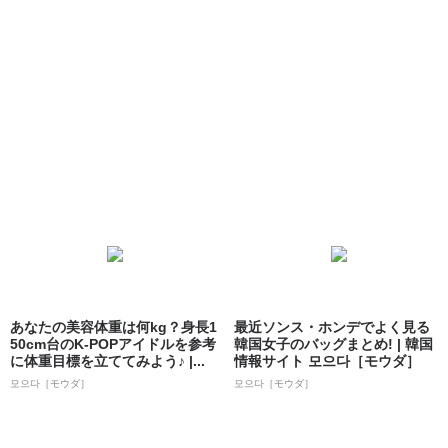
あなたの美容体重は何kg？身長1
最近ソンス・ホンデでよく見る
50cm台のK-POPアイドルを参考
韓国女子のバッグまとめ! | 韓国
に体重目標を立ててみよう♪ |...
情報サイト 모으다［モウダ］
모으다［モウダ］
모으다［モウダ］