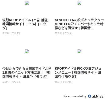
塩顔KPOPアイドル (소금 얼굴) |
SEVENTEENの公式キャラクター
韓国情報サイト 모으다［モウ
MINITEEN♡メンバーやキャラ特
ダ］
徴などを調査★ | 韓国情...
모으다［モウダ］
모으다［モウダ］
今日からできる☆韓国アイドル別
KPOPアイドルPICK♡ヨアジョ
1週間ダイエット方法⑤選！ | 韓
ンメニュー | 韓国情報サイト 모
国情報サイト 모으다［モウダ］
으다［モウダ］
모으다［モウダ］
모으다［モウダ］
Recommended by