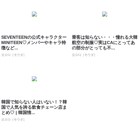
SEVENTEENの公式キャラクター
乗客は知らない・・・憧れる大韓
MINITEEN♡メンバーやキャラ特
航空の制服♡実はCAにとってあ
徴など...
の部分がとっても不...
모으다［モウダ］
모으다［モウダ］
韓国で知らない人はいない！？韓
国で人気を誇る飲食チェーン店ま
とめ♡ | 韓国情...
모으다［モウダ］