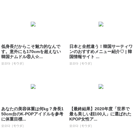
低身長だからこそ魅力的なんで
日本と全然違う！韓国サーティワ
す。意外にも170cmを超えない
ンのおすすめメニュー紹介♡ | 韓
韓国ナムドル⑧人☆...
国情報サイト ...
모으다［モウダ］
모으다［モウダ］
あなたの美容体重は何kg？身長1
【最終結果】2020年度「世界で
50cm台のK-POPアイドルを参考
最も美しい顔100人」に選ばれた
に体重目標...
KPOP女性ア...
모으다［モウダ］
모으다［モウダ］