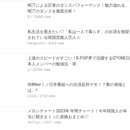
NCTによる圧巻のダンスパフォーマンス！魅力溢れる、
NCTのダンスを徹底分析！
R
/ 15088 view
私生活を覗きたい♡「私は一人で暮らす」の出演を熱望
されている韓国芸能人⑦人☆
hangurumi
/ 4283 view
上達のスピードがすごい！K-POP界で活躍するIZ*ONE日
本人メンバーの勉強法・実…
p
/ 25206 view
SHINeeミノ日本番組への出演反対デモ！？事の発端と
は...？
LUCA
/ 2793 view
メロンチャート2023年 年間チャート！今年韓国人が本
当に聴きまくった楽曲おまとめ♡
9977uri
/ 13571 view