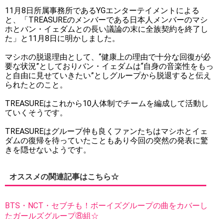
11月8日所属事務所であるYGエンターテイメントによる
と、「TREASUREのメンバーである日本人メンバーのマシ
ホとバン・イェダムとの長い議論の末に全族契約を終了し
た」と11月8日に明かしました。
マシホの脱退理由として、“健康上の理由で十分な回復が必
要な状況”としておりバン・イェダムは“自身の音楽性をもっ
と自由に見せていきたい”としグループから脱退すると伝え
られたとのこと。
TREASUREはこれから10人体制でチームを編成して活動し
ていくそうです。
TREASUREはグループ仲も良くファンたちはマシホとイェ
ダムの復帰を待っていたこともあり今回の突然の発表に驚
きを隠せないようです。
オススメの関連記事はこちら☆
BTS・NCT・セブチも！ボーイズグループの曲をカバーし
たガールズグループ⑧組☆