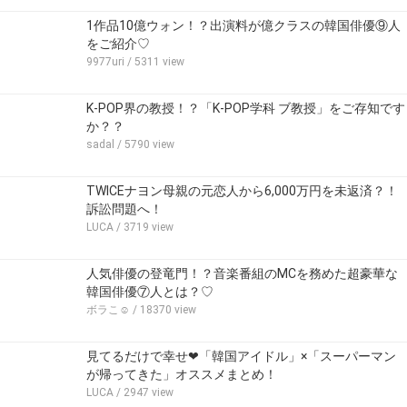
1作品10億ウォン！？出演料が億クラスの韓国俳優⑨人
をご紹介♡
9977uri
/ 5311 view
K-POP界の教授！？「K-POP学科 ブ教授」をご存知です
か？？
sadal
/ 5790 view
TWICEナヨン母親の元恋人から6,000万円を未返済？！
訴訟問題へ！
LUCA
/ 3719 view
人気俳優の登竜門！？音楽番組のMCを務めた超豪華な
韓国俳優⑦人とは？♡
ボラこ☺︎
/ 18370 view
見てるだけで幸せ❤「韓国アイドル」×「スーパーマン
が帰ってきた」オススメまとめ！
LUCA
/ 2947 view