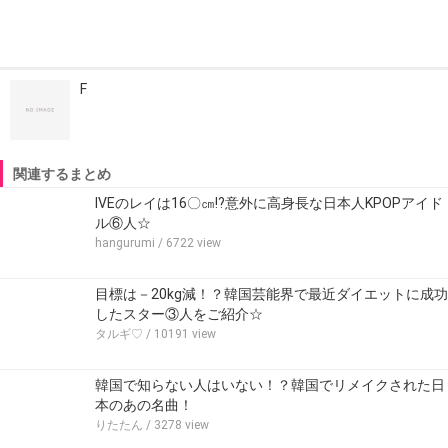
F
関連するまとめ
IVEのレイは16〇㎝!?意外に高身長な日本人KPOPアイド
ル⑥人☆
hangurumi
/ 6722 view
目標は－20kg減！？韓国芸能界で最近ダイエットに成功
したスター③人をご紹介☆
タルギ♡
/ 10191 view
韓国で知らない人はいない！？韓国でリメイクされた日
本のあの名曲！
りたたん
/ 3278 view