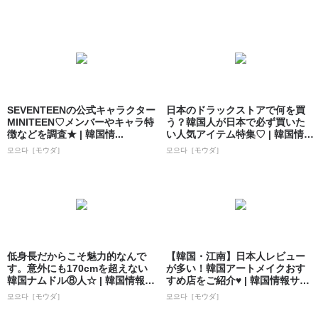
SEVENTEENの公式キャラクター
日本のドラックストアで何を買
MINITEEN♡メンバーやキャラ特
う？韓国人が日本で必ず買いた
徴などを調査★ | 韓国情...
い人気アイテム特集♡ | 韓国情報
サイト ...
모으다［モウダ］
모으다［モウダ］
低身長だからこそ魅力的なんで
【韓国・江南】日本人レビュー
す。意外にも170cmを超えない
が多い！韓国アートメイクおす
韓国ナムドル⑧人☆ | 韓国情報サ
すめ店をご紹介♥ | 韓国情報サイ
イト...
ト 모으...
모으다［モウダ］
모으다［モウダ］