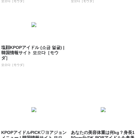
모으다［モウダ］
모으다［モウダ］
塩顔KPOPアイドル (소금 얼굴) |
韓国情報サイト 모으다［モウ
ダ］
모으다［モウダ］
KPOPアイドルPICK♡ヨアジョン
あなたの美容体重は何kg？身長1
メニュー | 韓国情報サイト 모으
50cm台のK-POPアイドルを参考