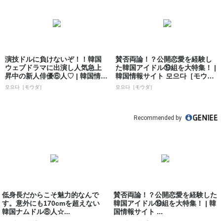
演技ドルに負けないぞ！！韓国
賛否両論！？公開恋愛を経験し
ウェブドラマに出演し人気急上
た韓国アイドル⑲組を大特集！ |
昇中の新人俳優⑥人♡ | 韓国情報
韓国情報サイト 모으다［モウ
サイト ...
ダ］
모으다［モウダ］
모으다［モウダ］
Recommended by
低身長だからこそ魅力的なんで
賛否両論！？公開恋愛を経験した
す。意外にも170cmを超えない
韓国アイドル⑲組を大特集！ | 韓
韓国ナムドル⑧人☆...
国情報サイト ...