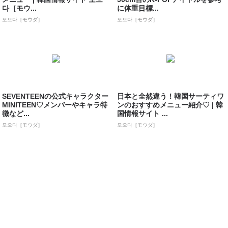
다［モウ...
に体重目標...
모으다［モウダ］
모으다［モウダ］
SEVENTEENの公式キャラクター
日本と全然違う！韓国サーティワ
MINITEEN♡メンバーやキャラ特
ンのおすすめメニュー紹介♡ | 韓
徴など...
国情報サイト ...
모으다［モウダ］
모으다［モウダ］