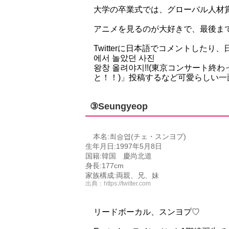
大学の卒業式では、グローバル人材
アニメを見るのが大好きで、最後まで
Twitterに日本語でコメントしたり
에서 놀았던 사진
왕창 올려야지!!(東京コンサート
と！！)」投稿するなど可愛らしい一
③Seungyeop
本名:최승엽(チェ・スンヨプ)
生年月日:1997年5月8日
国籍:韓国 慶尚北道
身長:177cm
家族構成:両親、兄、妹
出典：
https://twitter.com
リードボーカル、スンヨプ♡