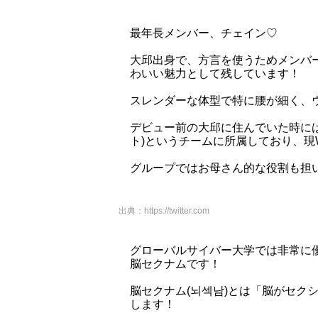
最年長メンバー、チェイン♡
大邱出身で、方言を使うためメンバ
わいい魅力として残しています！
スレンダーな体型で特に腰が細く、ウエ
デビュー前の大邱に住んでいた時には
ト)というチームに所属しており、現
グループではお母さん的な役割も担
出典：
https://twitter.com
グローバルサイバー大学では非常に
脳セクナムです！
脳セクナム(뇌섹남)とは「脳がセク
します！