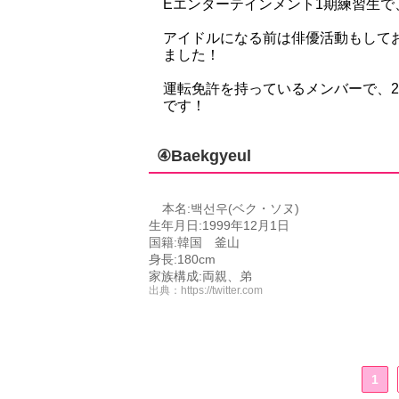
Eエンターテインメント1期練習生
アイドルになる前は俳優活動もしてお
ました！
運転免許を持っているメンバーで、
です！
④Baekgyeul
本名:백선우(ベク・ソヌ)
生年月日:1999年12月1日
国籍:韓国 釜山
身長:180cm
家族構成:両親、弟
出典：
https://twitter.com
1