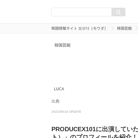
韓国情報サイト 모으다［モウダ］
韓国芸能
韓国芸能
LUCA
出典:
2022/08/19 UPDATE
PRODUCEX101に出演して
ト）」のプロフィールを紹介！