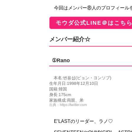
今回はメンバー⑧人のプロフィール
モウダ公式LINE＠はこち
メンバー紹介☆
①Rano
本名:변용섭(ビョン・ヨンソプ)
生年月日:1998年12月10日
国籍:韓国
身長:175cm
家族構成:両親、弟
出典：
https://twitter.com
E’LASTのリーダー、ラノ♡