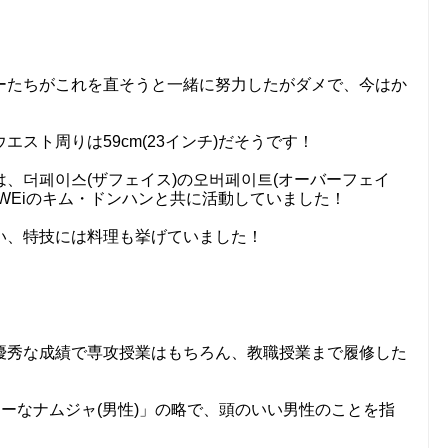
ーたちがこれを直そうと一緒に努力したがダメで、今はか
スト周りは59cm(23インチ)だそうです！
、더페이스(ザフェイス)の오버페이트(オーバーフェイ
WEiのキム・ドンハンと共に活動していました！
い、特技には料理も挙げていました！
優秀な成績で専攻授業はもちろん、教職授業まで履修した
シーなナムジャ(男性)」の略で、頭のいい男性のことを指