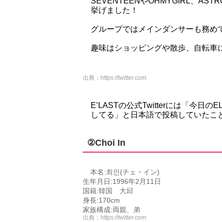
SEVENTEENやOHMYGIRL、A
挙げました！
グループではメインダンサーも務め
趣味はショッピングや散歩、自転車
出典：
https://twitter.com
E’LASTの公式Twitterには「今
してる」と日本語で投稿していたこ
②Choi In
本名:최인(チェ・イン)
生年月日:1996年2月11日
国籍:韓国 大邱
身長:170cm
家族構成:両親、弟
出典：
https://twitter.com