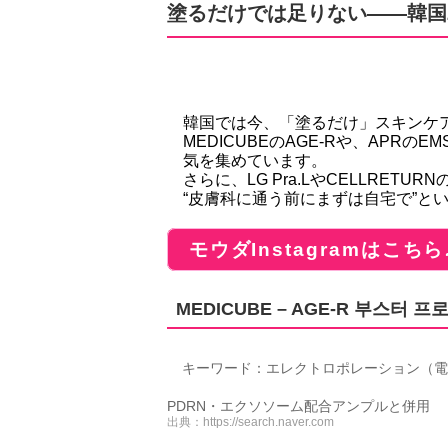
塗るだけでは足りない――韓国
韓国では今、「塗るだけ」スキンケア
MEDICUBEのAGE-Rや、APR
気を集めています。
さらに、LG Pra.LやCELLRET
“皮膚科に通う前にまずは自宅で”と
モウダInstagramはこちら
MEDICUBE – AGE-R 부스터 프
キーワード：エレクトロポレーション（電
PDRN・エクソソーム配合アンプルと併用
出典：
https://search.naver.com