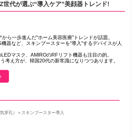
Z世代が選ぶ“導入ケア”美顔器トレンド!
から一歩進んだ“ホーム美容医療”トレンドが話題。
のEMS機器など、スキンブースターを“導入”するデバイスが人
URNのLEDマスク、AMIROのRFリフト機器も注目の的。
いう考え方が、韓国20代の新常識になりつつあります。
♪
로
気穿孔）＋スキンブースター導入