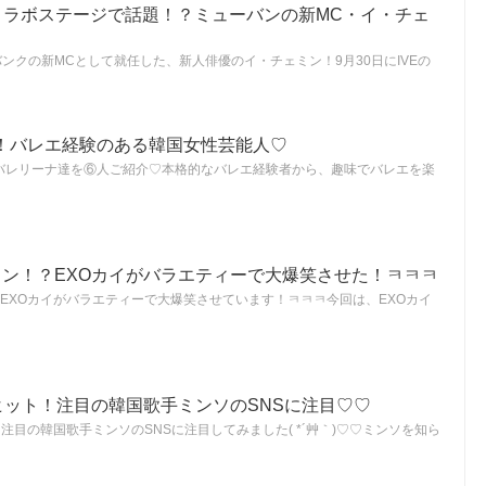
のコラボステージで話題！？ミューバンの新MC・イ・チェ
バンクの新MCとして就任した、新人俳優のイ・チェミン！9月30日にIVEの
！バレエ経験のある韓国女性芸能人♡
バレリーナ達を⑥人ご紹介♡本格的なバレエ経験者から、趣味でバレエを楽
ミン！？EXOカイがバラエティーで大爆笑させた！ㅋㅋㅋ
EXOカイがバラエティーで大爆笑させています！ㅋㅋㅋ今回は、EXOカイ
大ヒット！注目の韓国歌手ミンソのSNSに注目♡♡
！注目の韓国歌手ミンソのSNSに注目してみました( *´艸｀)♡♡ミンソを知ら