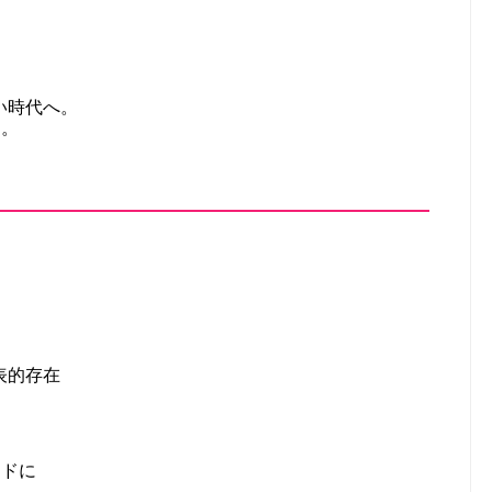
い時代へ。
る。
表的存在
ードに