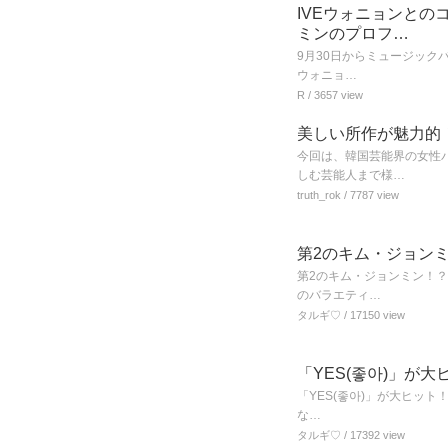
IVEウォニョンと
ミンのプロフ…
9月30日からミュージック
ウォニョ…
R
/ 3657 view
美しい所作が魅力的
今回は、韓国芸能界の女性
しむ芸能人まで様…
truth_rok
/ 7787 view
第2のキム・ジョン
第2のキム・ジョンミン！？
のバラエティ…
タルギ♡
/ 17150 view
「YES(좋아)」が
「YES(좋아)」が大ヒット
な…
タルギ♡
/ 17392 view