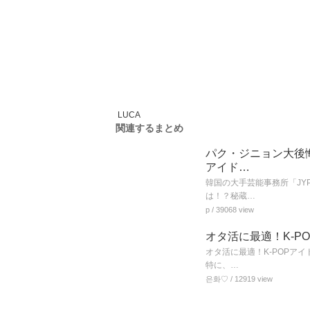
LUCA
関連するまとめ
パク・ジニョン大後悔
アイド…
韓国の大手芸能事務所「JY
は！？秘蔵…
p
/ 39068 view
オタ活に最適！K-P
オタ活に最適！K-POPア
特に、…
은화♡
/ 12919 view