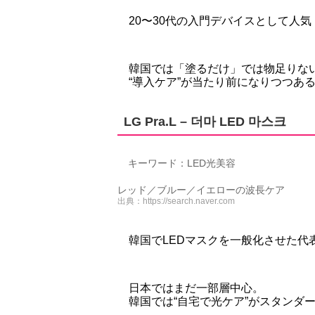
20〜30代の入門デバイスとして人気
韓国では「塗るだけ」では物足りな
“導入ケア”が当たり前になりつつあ
LG Pra.L – 더마 LED 마스크
キーワード：LED光美容
レッド／ブルー／イエローの波長ケア
出典：
https://search.naver.com
韓国でLEDマスクを一般化させた代
日本ではまだ一部層中心。
韓国では“自宅で光ケア”がスタンダ