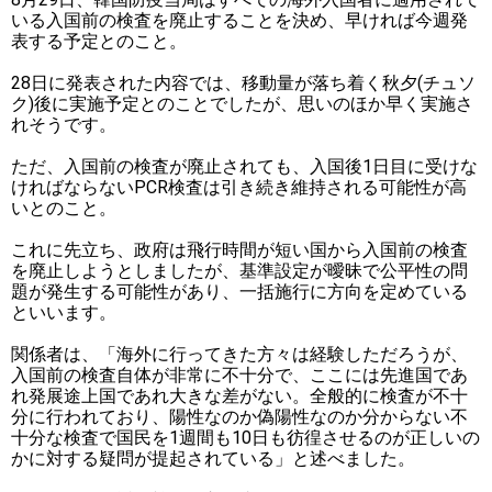
いる入国前の検査を廃止することを決め、早ければ今週発
表する予定とのこと。
28日に発表された内容では、移動量が落ち着く秋夕(チュソ
ク)後に実施予定とのことでしたが、思いのほか早く実施さ
れそうです。
ただ、入国前の検査が廃止されても、入国後1日目に受けな
ければならないPCR検査は引き続き維持される可能性が高
いとのこと。
これに先立ち、政府は飛行時間が短い国から入国前の検査
を廃止しようとしましたが、基準設定が曖昧で公平性の問
題が発生する可能性があり、一括施行に方向を定めている
といいます。
関係者は、「海外に行ってきた方々は経験しただろうが、
入国前の検査自体が非常に不十分で、ここには先進国であ
れ発展途上国であれ大きな差がない。全般的に検査が不十
分に行われており、陽性なのか偽陽性なのか分からない不
十分な検査で国民を1週間も10日も彷徨させるのが正しいの
かに対する疑問が提起されている」と述べました。