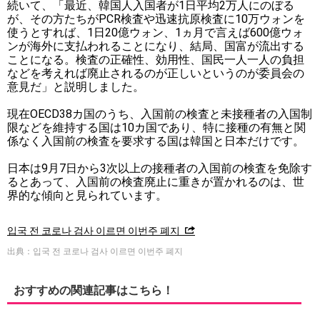
続いて、「最近、韓国人入国者が1日平均2万人にのぼる
が、その方たちがPCR検査や迅速抗原検査に10万ウォンを
使うとすれば、1日20億ウォン、1ヵ月で言えば600億ウォ
ンが海外に支払われることになり、結局、国富が流出する
ことになる。検査の正確性、効用性、国民一人一人の負担
などを考えれば廃止されるのが正しいというのが委員会の
意見だ」と説明しました。
現在OECD38カ国のうち、入国前の検査と未接種者の入国制
限などを維持する国は10カ国であり、特に接種の有無と関
係なく入国前の検査を要求する国は韓国と日本だけです。
日本は9月7日から3次以上の接種者の入国前の検査を免除す
るとあって、入国前の検査廃止に重きが置かれるのは、世
界的な傾向と見られています。
입국 전 코로나 검사 이르면 이번주 폐지
出典：입국 전 코로나 검사 이르면 이번주 폐지
おすすめの関連記事はこちら！