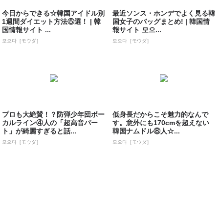
今日からできる☆韓国アイドル別
最近ソンス・ホンデでよく見る韓
1週間ダイエット方法⑤選！ | 韓
国女子のバッグまとめ! | 韓国情
国情報サイト ...
報サイト 모으...
모으다［モウダ］
모으다［モウダ］
プロも大絶賛！？防弾少年団ボー
低身長だからこそ魅力的なんで
カルライン④人の「超高音パー
す。意外にも170cmを超えない
ト」が綺麗すぎると話...
韓国ナムドル⑧人☆...
모으다［モウダ］
모으다［モウダ］