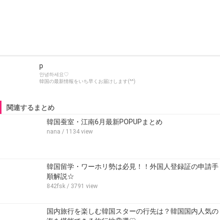
p
안녕하세요♡
韓国の最新情報をいち早くお届けします(^^)
関連するまとめ
韓国蚕室・江南6月最新POPUPまとめ
nana
/ 1134 view
韓国留学・ワーホリ勢は必見！！外国人登録証の申請手
順解説☆
842fsk
/ 3791 view
国内旅行を楽しむ韓国スターの行先は？韓国国内人気の