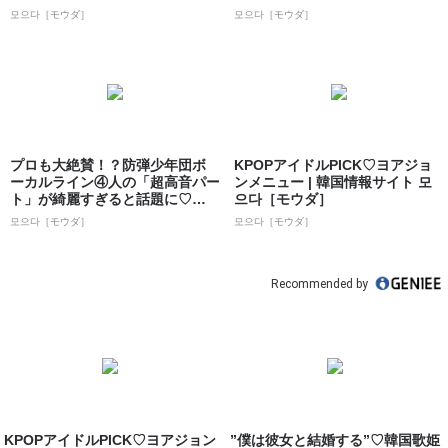
으다［モ...
모으다［モウダ］
모으다［モウダ］
プロも大絶賛！？防弾少年団ボ
KPOPアイドルPICK♡ヨアジョ
ーカルライン④人の「超高音パー
ンメニュー | 韓国情報サイト 모
ト」が綺麗すぎると話題に♡♡ |
으다［モウダ］
韓国情...
모으다［モウダ］
모으다［モウダ］
Recommended by
KPOPアイドルPICK♡ヨアジョン
”僕は彼女と結婚する”♡韓国歌姫