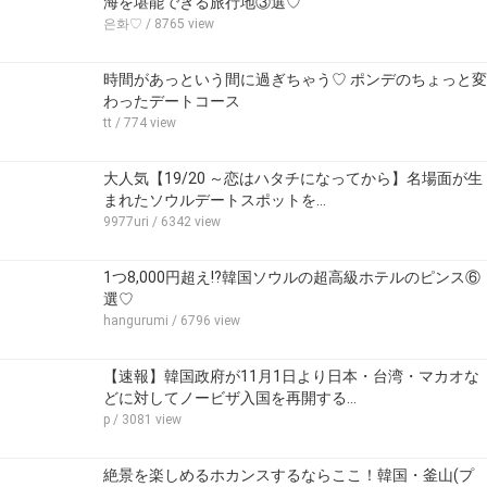
海を堪能できる旅行地③選♡
은화♡
/ 8765 view
時間があっという間に過ぎちゃう♡ ポンデのちょっと変
わったデートコース
tt
/ 774 view
大人気【19/20 ～恋はハタチになってから】名場面が生
まれたソウルデートスポットを…
9977uri
/ 6342 view
1つ8,000円超え!?韓国ソウルの超高級ホテルのピンス⑥
選♡
hangurumi
/ 6796 view
【速報】韓国政府が11月1日より日本・台湾・マカオな
どに対してノービザ入国を再開する…
p
/ 3081 view
絶景を楽しめるホカンスするならここ！韓国・釜山(プ