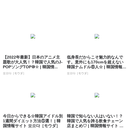
【2022年最新】日本のアニメ主
低身長だからこそ魅力的なんで
題歌が大人気！？韓国で人気のJ-
す。意外にも170cmを超えない
POPソングTOP⑩☆ | 韓国情...
韓国ナムドル⑧人☆ | 韓国情報サ
イト...
모으다［モウダ］
모으다［モウダ］
今日からできる☆韓国アイドル別
韓国で知らない人はいない！？
1週間ダイエット方法⑤選！ | 韓
韓国で人気を誇る飲食チェーン
国情報サイト 모으다［モウダ］
店まとめ♡ | 韓国情報サイト 모