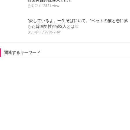
은화♡
/ 12821 view
“愛しているよ。一生そばにいて。”ペットの猫と恋に落
ちた韓国男性俳優3人とは♡
タルギ♡
/ 9796 view
関連するキーワード