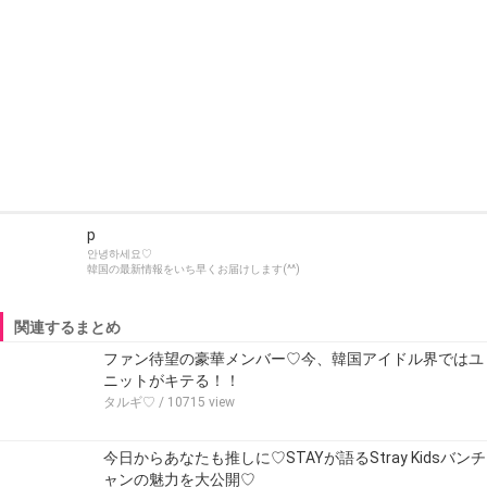
p
안녕하세요♡
韓国の最新情報をいち早くお届けします(^^)
関連するまとめ
ファン待望の豪華メンバー♡今、韓国アイドル界ではユ
ニットがキテる！！
タルギ♡
/ 10715 view
今日からあなたも推しに♡STAYが語るStray Kidsバンチ
ャンの魅力を大公開♡