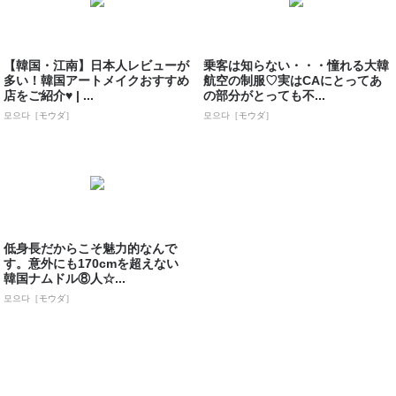
【韓国・江南】日本人レビューが
乗客は知らない・・・憧れる大韓
多い！韓国アートメイクおすすめ
航空の制服♡実はCAにとってあ
店をご紹介♥ | ...
の部分がとっても不...
모으다［モウダ］
모으다［モウダ］
低身長だからこそ魅力的なんで
す。意外にも170cmを超えない
韓国ナムドル⑧人☆...
모으다［モウダ］