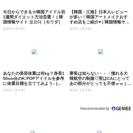
今日からできる☆韓国アイドル別
【韓国・江南】日本人レビュー
1週間ダイエット方法⑤選！ | 韓
が多い！韓国アートメイクおす
国情報サイト 모으다［モウダ］
すめ店をご紹介♥ | 韓国情報サイ
ト 모으...
모으다［モウダ］
모으다［モウダ］
あなたの美容体重は何kg？身長1
乗客は知らない・・・憧れる大
50cm台のK-POPアイドルを参考
韓航空の制服♡実はCAにとって
に体重目標を立ててみよう♪ |...
あの部分がとっても不便ㅠㅠ | 韓
国情報...
모으다［モウダ］
모으다［モウダ］
Recommended by