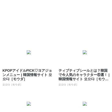
KPOPアイドルPICK♡ヨアジョ
ティブティブシールとは？韓国
ンメニュー | 韓国情報サイト 모
で今人気のキャラクター⑥選！ |
으다［モウダ］
韓国情報サイト 모으다［モウ
ダ］
모으다［モウダ］
모으다［モウダ］