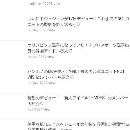
truth_rok
/ 2293 view
ついにドジェジョンが17日デビュー！これまでのNCTユ
ニットの歴史を振り返ろう♡
LUCA
/ 3373 view
オリンピック選手になっていた！？プロスポーツ選手出
身の韓国アイドル⑦人♡
reirei
/ 4975 view
ハンボノの癖が強い！？NCT最後の合流ユニットNCT
WISHのメンバーを紹介♡
LUCA
/ 4797 view
待望のデビュー！！新人アイドルTEMPESTのメンバー
大紹介♡
ｍ
/ 3824 view
体重を操れる？スケジュールの前後で雰囲気が激変する
韓国男性俳優④人とは☆