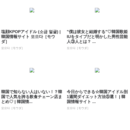
塩顔KPOPアイドル (소금 얼굴) |
”僕は彼女と結婚する”♡韓国歌姫
韓国情報サイト 모으다［モウ
IUをタイプだと明かした男性芸能
ダ］
人③人とは？ ...
모으다［モウダ］
모으다［モウダ］
韓国で知らない人はいない！？韓
今日からできる☆韓国アイドル別
国で人気を誇る飲食チェーン店ま
1週間ダイエット方法⑤選！ | 韓
とめ♡ | 韓国情...
国情報サイト ...
모으다［モウダ］
모으다［モウダ］