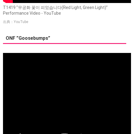
T1419 ”무궁화 꽃이 피었습니다(Red Light, Green Light)”
Performance Video - YouTube
出典：YouTube
ONF ”Goosebumps”