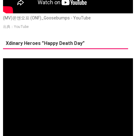
(MV)온앤오프 (ONF)_Goosebumps - YouTube
出典：YouTube
Xdinary Heroes ”Happy Death Day”