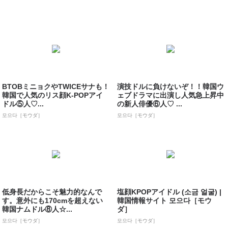
BTOBミニョクやTWICEサナも！
演技ドルに負けないぞ！！韓国ウ
韓国で人気のリス顔K-POPアイ
ェブドラマに出演し人気急上昇中
ドル⑤人♡...
の新人俳優⑥人♡ ...
모으다［モウダ］
모으다［モウダ］
低身長だからこそ魅力的なんで
塩顔KPOPアイドル (소금 얼굴) |
す。意外にも170cmを超えない
韓国情報サイト 모으다［モウ
韓国ナムドル⑧人☆...
ダ］
모으다［モウダ］
모으다［モウダ］