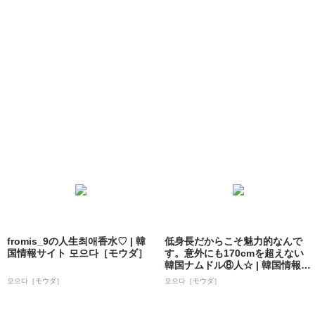
fromis_9の人生최애香水♡ | 韓
低身長だからこそ魅力的なんで
国情報サイト 모으다［モウダ］
す。意外にも170cmを超えない
韓国ナムドル⑧人☆ | 韓国情報サ
イト...
모으다［モウダ］
모으다［モウダ］