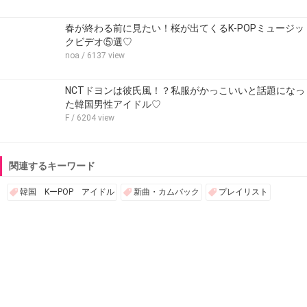
春が終わる前に見たい！桜が出てくるK-POPミュージッ
クビデオ⑤選♡
noa
/ 6137 view
NCTドヨンは彼氏風！？私服がかっこいいと話題になっ
た韓国男性アイドル♡
F
/ 6204 view
関連するキーワード
韓国 KーPOP アイドル
新曲・カムバック
プレイリスト