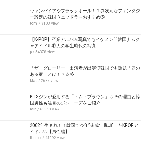
ヴァンパイアやブラックホール！？異次元なファンタジ
ー設定の韓国ウェブドラマおすすめ⑤…
tomi
/ 3103 view
【K-POP】卒業アルバム写真でもイケメン♡韓国ナムジ
ャアイドル⑩人の学生時代の写真…
p
/ 54378 view
「ザ・グローリー」出演者が出演♡韓国でも話題「庭の
ある家」とは！？☆彡
Mao
/ 2687 view
BTSジンが愛用する「トム・ブラウン」♡その理由と韓
国男性も注目のジンコーデをご紹介…
min
/ 61360 view
2002年生まれ！！韓国で今年”未成年脱却”したKPOPア
イドル♡【男性編】
Ree_xx
/ 45392 view