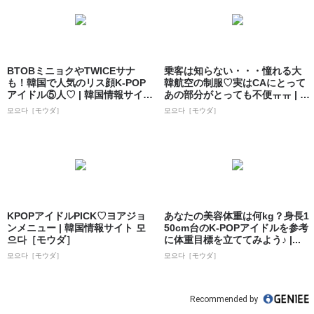
BTOBミニョクやTWICEサナ
乗客は知らない・・・憧れる大
も！韓国で人気のリス顔K-POP
韓航空の制服♡実はCAにとって
アイドル⑤人♡ | 韓国情報サイ
あの部分がとっても不便ㅠㅠ | 韓
ト...
国情報...
모으다［モウダ］
모으다［モウダ］
KPOPアイドルPICK♡ヨアジョ
あなたの美容体重は何kg？身長1
ンメニュー | 韓国情報サイト 모
50cm台のK-POPアイドルを参考
으다［モウダ］
に体重目標を立ててみよう♪ |...
모으다［モウダ］
모으다［モウダ］
Recommended by