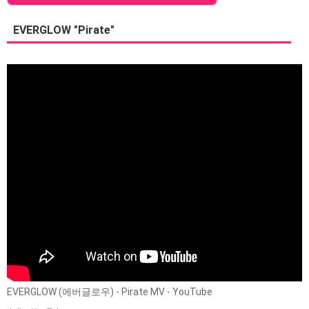
EVERGLOW "Pirate"
EVERGLOW (에버글로우) - Pirate MV - YouTube