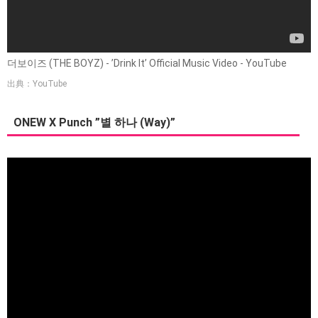
더보이즈 (THE BOYZ) - ’Drink It’ Official Music Video - YouTube
出典：YouTube
ONEW X Punch ”별 하나 (Way)”