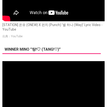
[STATION] 온유 (ONEW) X 펀치 (Punch) ’별 하나 (Way)’ Lyric Video -
YouTube
出典：YouTube
WINNER MINO ”탕!♡ (TANG!♡)”