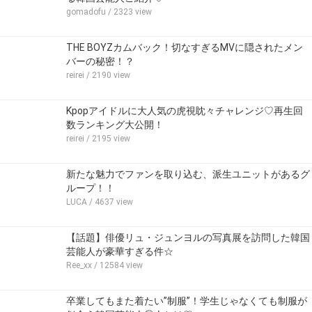
gomadofu
/ 2323 view
THE BOYZカムバック！切なすぎるMVに隠されたメン
バーの秘密！？
reirei
/ 2190 view
Kpopアイドルに大人気の虎視眈々チャレンジ♡再生回
数ランキング大公開！
reirei
/ 2195 view
新たな魅力でファンを取り込む、派生ユニットがあるグ
ループ！！
LUCA
/ 4637 view
【話題】俳優リュ・ジュンヨルの写真展を訪問した韓国
芸能人が豪華すぎる件☆
Ree_xx
/ 12584 view
卒業してもまた着たい”制服”！学生じゃなくても制服が