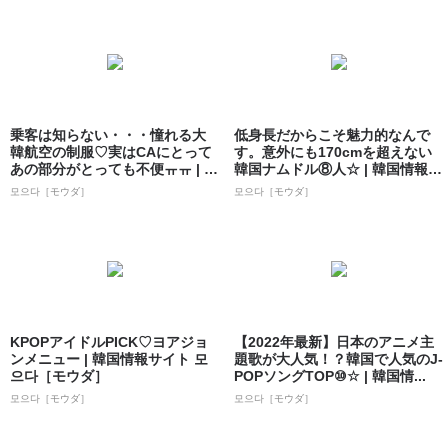
乗客は知らない・・・憧れる大
低身長だからこそ魅力的なんで
韓航空の制服♡実はCAにとって
す。意外にも170cmを超えない
あの部分がとっても不便ㅠㅠ | 韓
韓国ナムドル⑧人☆ | 韓国情報サ
国情報...
イト...
모으다［モウダ］
모으다［モウダ］
KPOPアイドルPICK♡ヨアジョ
【2022年最新】日本のアニメ主
ンメニュー | 韓国情報サイト 모
題歌が大人気！？韓国で人気のJ-
으다［モウダ］
POPソングTOP⑩☆ | 韓国情...
모으다［モウダ］
모으다［モウダ］