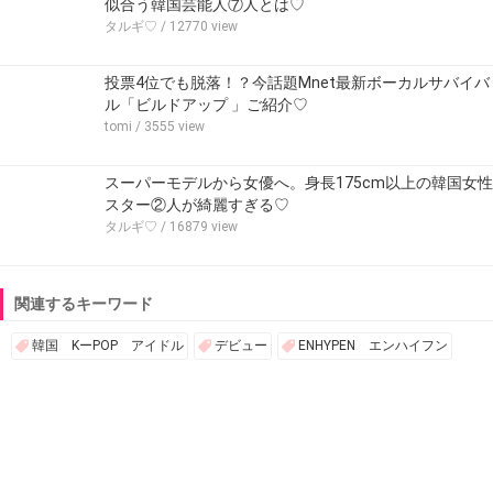
似合う韓国芸能人⑦人とは♡
タルギ♡
/ 12770 view
投票4位でも脱落！？今話題Mnet最新ボーカルサバイバ
ル「ビルドアップ 」ご紹介♡
tomi
/ 3555 view
スーパーモデルから女優へ。身長175cm以上の韓国女性
スター②人が綺麗すぎる♡
タルギ♡
/ 16879 view
関連するキーワード
韓国 KーPOP アイドル
デビュー
ENHYPEN エンハイフン