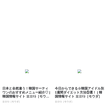
日本と全然違う！韓国サーティ
今日からできる☆韓国アイドル別
ワンのおすすめメニュー紹介♡ |
1週間ダイエット方法⑤選！ | 韓
韓国情報サイト 모으다［モウ
国情報サイト 모으다［モウダ］
ダ］
모으다［モウダ］
모으다［モウダ］