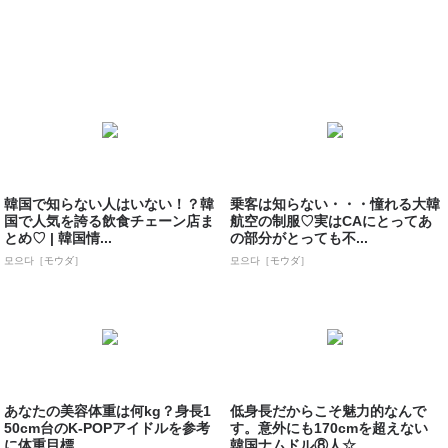
韓国で知らない人はいない！？韓
乗客は知らない・・・憧れる大韓
国で人気を誇る飲食チェーン店ま
航空の制服♡実はCAにとってあ
とめ♡ | 韓国情...
の部分がとっても不...
모으다［モウダ］
모으다［モウダ］
あなたの美容体重は何kg？身長1
低身長だからこそ魅力的なんで
50cm台のK-POPアイドルを参考
す。意外にも170cmを超えない
に体重目標...
韓国ナムドル⑧人☆...