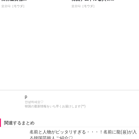
모으다［モウダ］
모으다［モウダ］
p
안녕하세요♡
韓国の最新情報をいち早くお届けします(^^)
関連するまとめ
名前と人物がピッタリすぎる・・・！名前に龍(용)が入
る韓国芸能人ご紹介♡