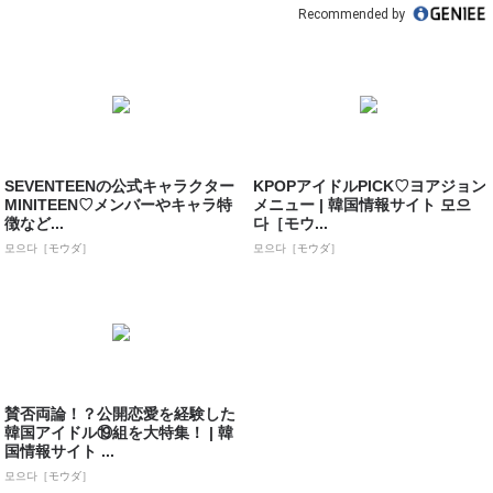
Recommended by
SEVENTEENの公式キャラクター
KPOPアイドルPICK♡ヨアジョン
MINITEEN♡メンバーやキャラ特
メニュー | 韓国情報サイト 모으
徴など...
다［モウ...
모으다［モウダ］
모으다［モウダ］
賛否両論！？公開恋愛を経験した
韓国アイドル⑲組を大特集！ | 韓
国情報サイト ...
모으다［モウダ］