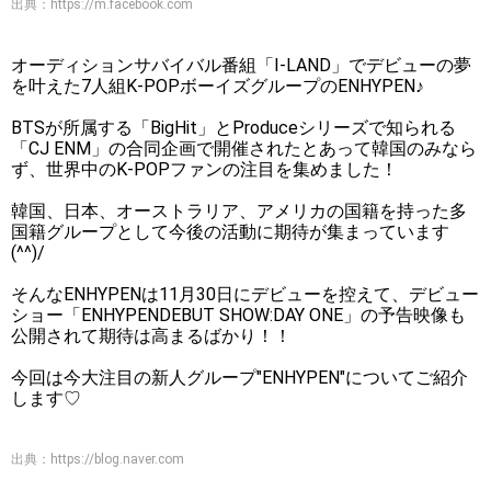
出典：
https://m.facebook.com
オーディションサバイバル番組「I-LAND」でデビューの夢
を叶えた7人組K-POPボーイズグループのENHYPEN♪
BTSが所属する「BigHit」とProduceシリーズで知られる
「CJ ENM」の合同企画で開催されたとあって韓国のみなら
ず、世界中のK-POPファンの注目を集めました！
韓国、日本、オーストラリア、アメリカの国籍を持った多
国籍グループとして今後の活動に期待が集まっています
(^^)/
そんなENHYPENは11月30日にデビューを控えて、デビュー
ショー「ENHYPENDEBUT SHOW:DAY ONE」の予告映像も
公開されて期待は高まるばかり！！
今回は今大注目の新人グループ"ENHYPEN"についてご紹介
します♡
出典：
https://blog.naver.com