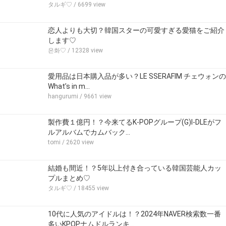
タルギ♡
/ 6699 view
恋人よりも大切？韓国スターの可愛すぎる愛猫をご紹介
します♡
은화♡
/ 12328 view
愛用品は日本購入品が多い？LE SSERAFIM チェウォンの
What’s in m…
hangurumi
/ 9661 view
製作費１億円！？今来てるK-POPグループ(G)I-DLEがフ
ルアルバムでカムバック…
tomi
/ 2620 view
結婚も間近！？5年以上付き合っている韓国芸能人カッ
プルまとめ♡
タルギ♡
/ 18455 view
10代に人気のアイドルは！？2024年NAVER検索数一番
多いKPOPナムドルランキ…