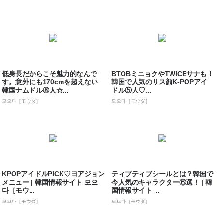
低身長だからこそ魅力的なんで
BTOBミニョクやTWICEサナも！
す。意外にも170cmを超えない
韓国で人気のリス顔K-POPアイ
韓国ナムドル⑧人☆...
ドル⑤人♡...
모으다［モウダ］
모으다［モウダ］
KPOPアイドルPICK♡ヨアジョン
ティブティブシールとは？韓国で
メニュー | 韓国情報サイト 모으
今人気のキャラクター⑥選！ | 韓
다［モウ...
国情報サイト ...
모으다［モウダ］
모으다［モウダ］