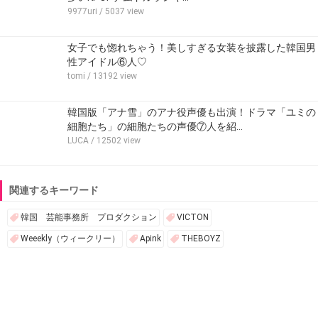
9977uri
/ 5037 view
女子でも惚れちゃう！美しすぎる女装を披露した韓国男
性アイドル⑥人♡
tomi
/ 13192 view
韓国版「アナ雪」のアナ役声優も出演！ドラマ「ユミの
細胞たち」の細胞たちの声優⑦人を紹…
LUCA
/ 12502 view
関連するキーワード
韓国 芸能事務所 プロダクション
VICTON
Weeekly（ウィークリー）
Apink
THEBOYZ