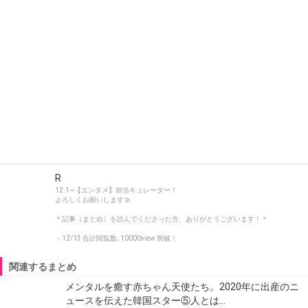
R
12.1~【エンタメ】担当キュレーター！
よろしくお願いします☺︎
＊記事（まとめ）を読んでくださった方、ありがとうございます！＊
・12/13 合計閲覧数､10000view 突破！
関連するまとめ
メンタルを癒す赤ちゃん天使たち。2020年に出産のニ
ュースを伝えた韓国スター⑤人とは…