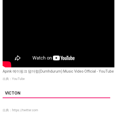
Apink 에이핑크 덤더럼(Dumhdurum) Music Video Official - YouTube
出典：YouTube
VICTON
出典：
https://twitter.com