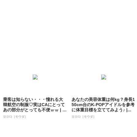
乗客は知らない・・・憧れる大
あなたの美容体重は何kg？身長1
韓航空の制服♡実はCAにとって
50cm台のK-POPアイドルを参考
あの部分がとっても不便ㅠㅠ | 韓
に体重目標を立ててみよう♪ |...
国情報...
모으다［モウダ］
모으다［モウダ］