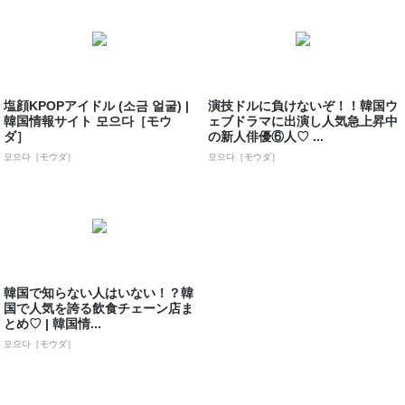
塩顔KPOPアイドル (소금 얼굴) |
演技ドルに負けないぞ！！韓国ウ
韓国情報サイト 모으다［モウ
ェブドラマに出演し人気急上昇中
ダ］
の新人俳優⑥人♡ ...
모으다［モウダ］
모으다［モウダ］
韓国で知らない人はいない！？韓
国で人気を誇る飲食チェーン店ま
とめ♡ | 韓国情...
모으다［モウダ］