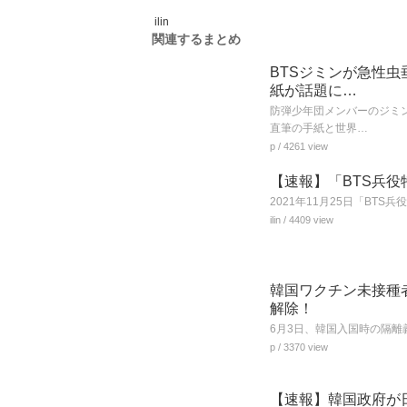
ilin
関連するまとめ
BTSジミンが急性虫
紙が話題に…
防弾少年団メンバーのジミ
直筆の手紙と世界…
p
/ 4261 view
【速報】「BTS兵
2021年11月25日「BT
ilin
/ 4409 view
韓国ワクチン未接種者
解除！
6月3日、韓国入国時の隔
p
/ 3370 view
【速報】韓国政府が