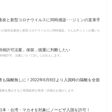
垂炎と新型コロナウイルスに同時感染･･･ジミンの直筆手
ンが急性虫垂炎と新型コロナウイルスに同時感染。そんな中ジミンが書いた
役特例許可法案」保留…慎重に判断したい
S兵役特例許可」法案について詳しくお伝えします。
も隔離無しに！2022年6月8日より入国時の隔離を全面
離義務を廃止すると韓国政府が発表！詳細をお届けします。
日本・台湾・マカオを対象にノービザ入国を許可！