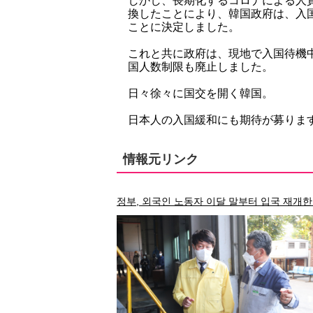
しかし、長期化するコロナによる人員
換したことにより、韓国政府は、入
ことに決定しました。
これと共に政府は、現地で入国待機
国人数制限も廃止しました。
日々徐々に国交を開く韓国。
日本人の入国緩和にも期待が募りま
情報元リンク
정부, 외국인 노동자 이달 말부터 입국 재개한