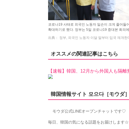
코로나19 사태로 외국인 노동자 일손이 크게 줄어들어
확대하기로 했다. 정부는 5일 코로나19 중대본 회의에서
出典： 정부, 외국인 노동자 이달 말부터 입국 재개한다
オススメの関連記事はこちら
【速報】韓国、12月から外国人も隔離
韓国情報サイト 모으다［モウダ］
モウダ公式LINEオープンチャットです♡
毎日、韓国の気になる話題をお届けします☆