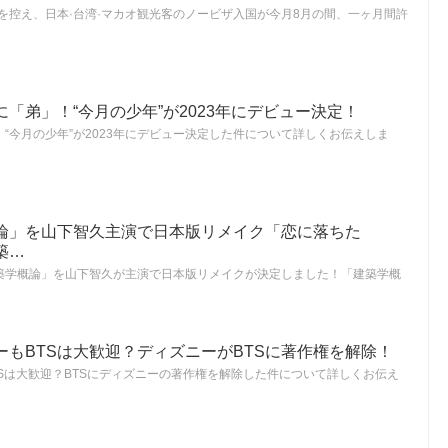
等を控え、日本·台湾·マカオ観光客のノービザ入国が今月8月の間、一ヶ月間許
「弟」！“今月の少年”が2023年にデビュー決定！
“今月の少年”が2023年にデビュー決定した件について詳しくお伝えしま
論」を山下智久主演で日本版リメイク「恋に落ちた
築…
築学概論」を山下智久が主演で日本版リメイクが決定しました！「建築学概
ーもBTSは大歓迎？ディズニーがBTSに著作権を解除！
Sは大歓迎？BTSにディズニーの著作権を解除した件について詳しくお伝え