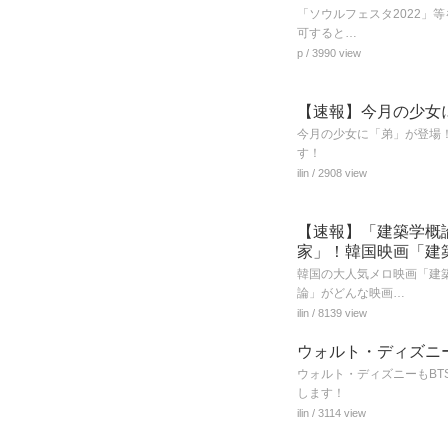
「ソウルフェスタ2022」
可すると…
p
/ 3990 view
【速報】今月の少女に
今月の少女に「弟」が登場！
す！
ilin
/ 2908 view
【速報】「建築学概
家」！韓国映画「建
韓国の大人気メロ映画「建
論」がどんな映画…
ilin
/ 8139 view
ウォルト・ディズニ
ウォルト・ディズニーもBT
します！
ilin
/ 3114 view