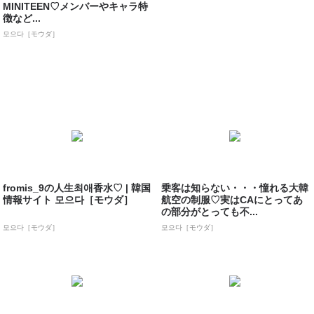
MINITEEN♡メンバーやキャラ特
徴など...
모으다［モウダ］
fromis_9の人生최애香水♡ | 韓国
乗客は知らない・・・憧れる大韓
情報サイト 모으다［モウダ］
航空の制服♡実はCAにとってあ
の部分がとっても不...
모으다［モウダ］
모으다［モウダ］