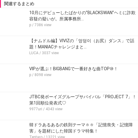
関連するまとめ
10月にデビューしたばかりの”BLACKSWAN”ヘミに詐欺
容疑の疑いが。所属事務所…
p
/ 7386 view
【ナムドル編】VIVIZの「엉덩이（お尻）ダンス」で話
題！MANIACチャレンジまと…
LUCA
/ 3037 view
VIPが選ぶ！BIGBANGで一番好きな曲TOP⑩！
p
/ 8098 view
JTBC発ボーイズグループサバイバル「PROJECT 7」！
第1回順位発表式♡
9977uri
/ 4343 view
韓ドラあるあるの鉄則テーマㅎㅎ「記憶喪失・記憶障
害」を題材にした韓国ドラマ特集！
Tentaro
/ 13221 view