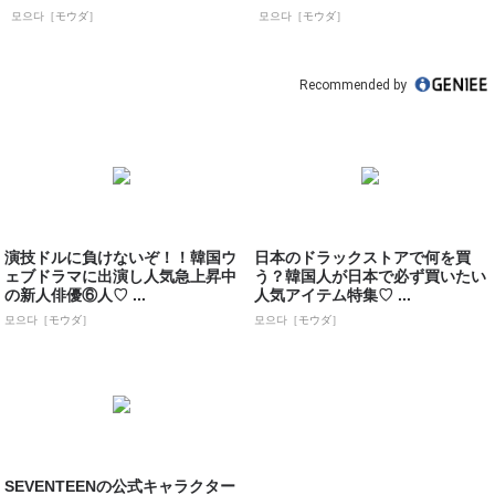
...
イト...
모으다［モウダ］
모으다［モウダ］
Recommended by
演技ドルに負けないぞ！！韓国ウ
日本のドラックストアで何を買
ェブドラマに出演し人気急上昇中
う？韓国人が日本で必ず買いたい
の新人俳優⑥人♡ ...
人気アイテム特集♡ ...
모으다［モウダ］
모으다［モウダ］
SEVENTEENの公式キャラクター