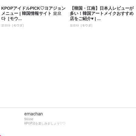
KPOPアイドルPICK♡ヨアジョン
【韓国・江南】日本人レビューが
メニュー | 韓国情報サイト 모으
多い！韓国アートメイクおすすめ
다［モウ...
店をご紹介♥ | ...
모으다［モウダ］
모으다［モウダ］
emachan
94line
KPOP沼を楽しみましょう♡♡