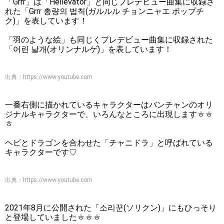
「Grrr」は「Hellevator」と同じプレデビュー曲集に収録さ
れた「Grrr 총량의 법칙(ガルルル チョンニャエ ボップチ
ク)」を表しています！
「羽のような絵」も同じくプレデビュー曲集に収録された
「어린 날개(オリンナルゲ)」を表しています！
出典：
https://www.youtube.com
一番右側に描かれているキャラクターはバンチャンのオリ
ジナルキャラクターで、いろんなところに出現しますㅎㅎ
ㅎ
ヘビとドラゴンを合わせた「チャニドラ」と呼ばれている
キャラクターです♡
出典：
https://www.youtube.com
2021年8月に公開された「소리꾼(ソリクン)」にもひっそり
と登場していましたㅎㅎㅎ