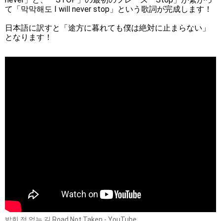
て「막막해도 I will never stop」という歌詞が完成します！
日本語に訳すと「途方に暮れても僕は絶対に止まらない」
となります！
밟힌 적 없는 길 Road Not Taken - YouTube