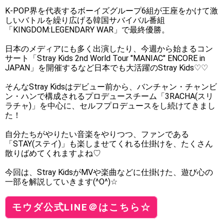
K-POP界を代表するボーイズグループ6組が王座をかけて激
しいバトルを繰り広げる韓国サバイバル番組
「KINGDOM:LEGENDARY WAR」で最終優勝。
日本のメディアにも多く出演したり、今週から始まるコン
サート「Stray Kids 2nd World Tour "MANIAC" ENCORE in
JAPAN」を開催するなど日本でも大活躍のStray Kids♡♡
そんなStray Kidsはデビュー前から、バンチャン・チャンビ
ン・ハンで構成されるプロデュースチーム「3RACHA(スリ
ラチャ)」を中心に、セルフプロデュースをし続けてきまし
た！
自分たちがやりたい音楽をやりつつ、ファンである
「STAY(ステイ)」も楽しませてくれる仕掛けを、たくさん
散りばめてくれますよね♡
今回は、Stray KidsがMVや楽曲などに仕掛けた、遊び心の
一部を解説していきます(^O^)☆
モウダ公式LINE＠はこちら☆