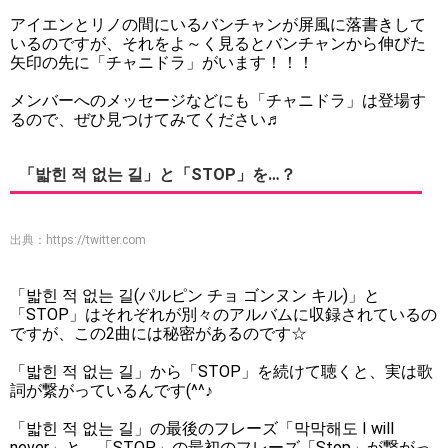
アイエンとリノの間にいるバンチャンが屏風に落書きして
いるのですが、それをよ～く見るとバンチャンから伸びた
矢印の先に「チャニドラ」がいます！！！
メンバーへのメッセージなどにも「チャニドラ」は登場す
るので、ぜひ見つけてみてください♬
「밟힌 적 없는 길」と「STOP」を…？
出典：
https://twitter.com
「밟힌 적 없는 길(パルピン チョ ゴンヌン キル)」と
「STOP」はそれぞれが別々のアルバムに収録されているの
ですが、この2曲には秘密があるのです☆
「밟힌 적 없는 길」から「STOP」を続けて聴くと、実は歌
詞が繋がっているんです(^^♪
「밟힌 적 없는 길」の最後のフレーズ「막막해도 I will
never」と、「STOP」の最初のフレーズ「Stop」が繋がっ