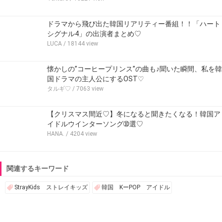
ドラマから飛び出た韓国リアリティー番組！！「ハート
シグナル4」の出演者まとめ♡
LUCA
/ 18144 view
懐かしの”コーヒープリンス”の曲も♪聞いた瞬間、私を韓
国ドラマの主人公にするOST♡
タルギ♡
/ 7063 view
【クリスマス間近♡】冬になると聞きたくなる！韓国ア
イドルウインターソング➉選♡
HANA.
/ 4204 view
関連するキーワード
StrayKids ストレイキッズ
韓国 KーPOP アイドル