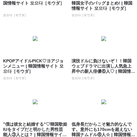
国情報サイト 모으다［モウダ］
韓国女子のバッグまとめ! | 韓国
情報サイト 모으다［モウダ］
모으다［モウダ］
모으다［モウダ］
KPOPアイドルPICK♡ヨアジョ
演技ドルに負けないぞ！！韓国
ンメニュー | 韓国情報サイト 모
ウェブドラマに出演し人気急上
으다［モウダ］
昇中の新人俳優⑥人♡ | 韓国情報
サイト ...
모으다［モウダ］
모으다［モウダ］
”僕は彼女と結婚する”♡韓国歌姫
低身長だからこそ魅力的なんで
IUをタイプだと明かした男性芸
す。意外にも170cmを超えない
能人③人とは？ | 韓国情報サイト
韓国ナムドル⑧人☆ | 韓国情報サ