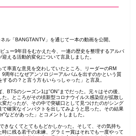
チャンネル「BANGTANTV」を通じて一本の動画を公開。
デビュー9年目をむかえた今、一連の歴史を整理するアルバ
が迎える活動的変化について言及しました。
って率直な意見を交わしていたところ、リーダーのRM
。9周年になぜアンソロジーアルバムを出すのかという質
何をするの？と言う方もいらっしゃった」と言及。
、BTSのシーズン1は"ON"までだった。元々はその後、
した。ところがその頃新型コロナウイルス感染症が拡散し
大変だったが、その中で突破口として見つけたのがシング
性で確実なインパクトを出してみようと思った。その結果
On””Butter”などがあった」とコメントしました。
ができなくてとてももどかしかった。そして、その気持ち
た時に残る若干の未練、グラミー賞はそれでも一度やって