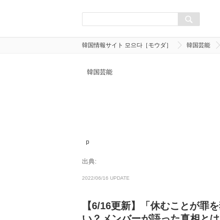
韓国情報サイト 모으다［モウダ］
韓国芸能
韓国芸能
p
出典:
2022/06/16 UPDATE
【6/16更新】「休むことが罪
い？メンバーが語った真相とは