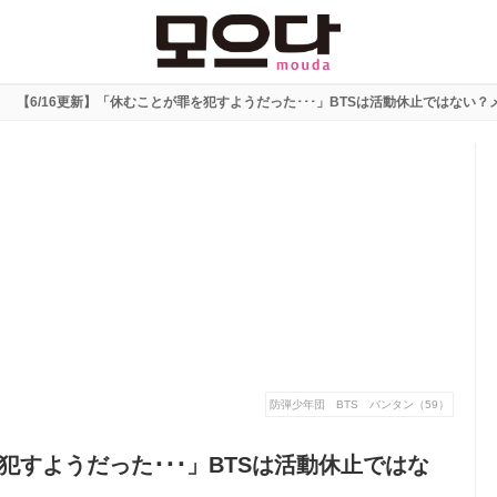
【6/16更新】「休むことが罪を犯すようだった･･･」BTSは活動休止ではない
防弾少年団 BTS バンタン（59）
を犯すようだった･･･」BTSは活動休止ではな
。