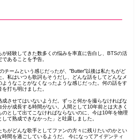
ちが経験してきた数多くの悩みを率直に告白し、BTSの活
定であることを予告。
たちのチームという感じだったが、”Butter”以後は私たちがど
た。私はいつも歌詞もそうだし、どんな話をしてどんなメ
のようなことがなくなったような感じだった。何の話をす
音を打ち明けました。
熟成させてはいないようだ。ずっと何かを撮らなければな
自分が成長する時間がない。人間として10年前とは大きく
ものとして出てこなければならないのに、今は10年を物理
として熟成できなかった」と吐露しました。
たちがどんな歌手としてファンの方々に残りたいのかとい
な時間を過ごしているようだ。 今になってアイデンティ