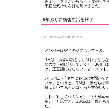
みよう、ダメだからもう一度やって
率直な気持ちを打ち明けました。
9年ぶりに宿舎生活を終了
出典：
https://www.youtube.com
メンバーは宿舎の話について言及。
RMは「宿舎の話もしなければなら
なので正確に話していくと、あまり
は、正直話にならない」とコメント
J-HOPEが「冷静に各自の空間が
いか」というと、RMは「僕たちは
離は置いて私生活は守った方がいい
これに対してジミンが、「7人が本
多い」と話すと、SUGAは「僕たち
た。