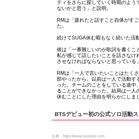
ティをさらに探していく時期のよう
ないかと思う」と説明。
RMは「疲れたと話すこと自体がす
た。
続けてSUGA休む暇もなく続いた活
彼は「一番難しいのが歌詞を書くこ
私が感じて話したいことを話さなけ
させなければならないと思っている
RMは「一人で言いたいことはたく
部やったから。以前は一人で活動す
った。チームのことをしている途中
ることができなかった。結局は一人
休むことにした理由を明らかにしま
BTSデビュー初の公式ソロ活動
出典：
https://www.youtube.com