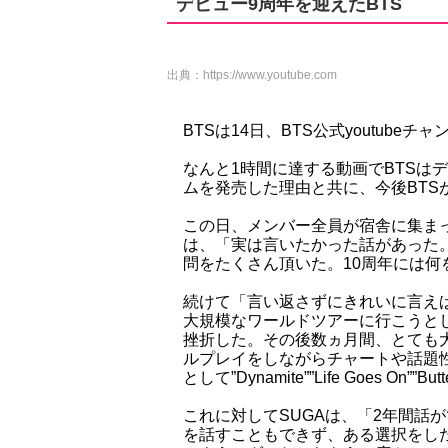
デビュー9周年を迎えたBTS
出典：
https://www.youtube.com
BTSは14日、BTS公式youtube
なんと1時間に達する動画でBTSは
ムを発売した理由と共に、今後BTS
この日、メンバー全員が宿舎に集ま
は、「実は言いたかった話があった
問をたくさん頂いた。10周年には
続けて「言い返さずにきれいに言えば
大規模なワールドツアーに行こうと
挫折した。その後数ヵ月間、とても
ルプレイをしながらチャートや話題
として”Dynamite””Life Goes 
これに対してSUGAは、「2年間話
を話すこともできず、ある選択をし