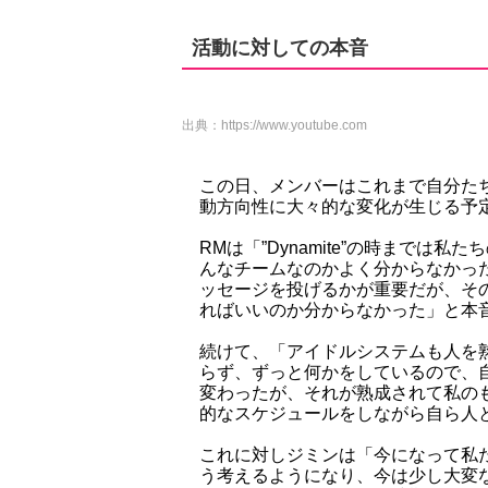
活動に対しての本音
出典：
https://www.youtube.com
この日、メンバーはこれまで自分た
動方向性に大々的な変化が生じる予
RMは「”Dynamite”の時までは私
んなチームなのかよく分からなかっ
ッセージを投げるかが重要だが、そ
ればいいのか分からなかった」と本
続けて、「アイドルシステムも人を
らず、ずっと何かをしているので、
変わったが、それが熟成されて私の
的なスケジュールをしながら自ら人
これに対しジミンは「今になって私
う考えるようになり、今は少し大変