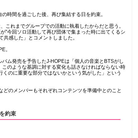
自の時間を過ごした後、再び集結する日を約束。
は、これまでグループでの活動に執着したからだと思う。
言葉が”今回ソロ活動して再び団体で集まった時に出てくるシ
って共感した」とコメントしました。
PE。
バム発売を予告したJ-HOPEは「個人の音楽とBTSがし
。このような基調に対する変化も話さなければならない時
”に行くのに重要な部分ではないかという気がした」という
、Vなどのメンバーもそれぞれコンテンツを準備中とのこと
を約束