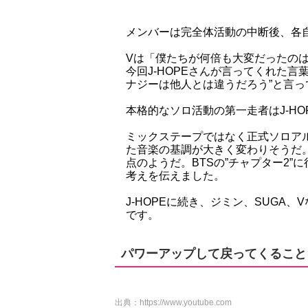
メンバーは完全体活動の中断後、各
Vは「僕たちが何倍も大変だったの
今回J-HOPEさんが言ってくれた
ナジーは他人とは違うだろう”と言
本格的なソロ活動の第一走者はJ-HO
ミックステープではなく正式ソロアル
た音楽の基調が大きく変わりそうだ
点のようだ。BTSの”チャプター2
考えを伝えました。
J-HOPEに続き、ジミン、SUGA
です。
パワーアップして戻ってくること
出典：
https://www.youtube.com