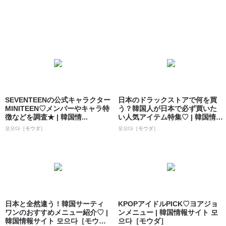
SEVENTEENの公式キャラクター
日本のドラックストアで何を買
MINITEEN♡メンバーやキャラ特
う？韓国人が日本で必ず買いた
徴などを調査★ | 韓国情...
い人気アイテム特集♡ | 韓国情報
サイト ...
모으다［モウダ］
모으다［モウダ］
日本と全然違う！韓国サーティ
KPOPアイドルPICK♡ヨアジョ
ワンのおすすめメニュー紹介♡ |
ンメニュー | 韓国情報サイト 모
韓国情報サイト 모으다［モウ
으다［モウダ］