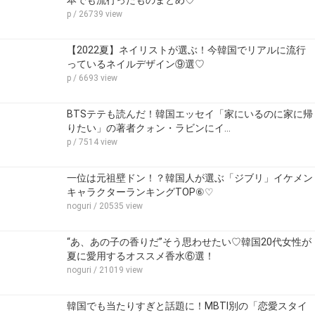
p
/ 26739 view
【2022夏】ネイリストが選ぶ！今韓国でリアルに流行
っているネイルデザイン⑨選♡
p
/ 6693 view
BTSテテも読んだ！韓国エッセイ「家にいるのに家に帰
りたい」の著者クォン・ラビンにイ…
p
/ 7514 view
一位は元祖壁ドン！？韓国人が選ぶ「ジブリ」イケメン
キャラクターランキングTOP⑥♡
noguri
/ 20535 view
“あ、あの子の香りだ”そう思わせたい♡韓国20代女性が
夏に愛用するオススメ香水⑥選！
noguri
/ 21019 view
韓国でも当たりすぎと話題に！MBTI別の「恋愛スタイ