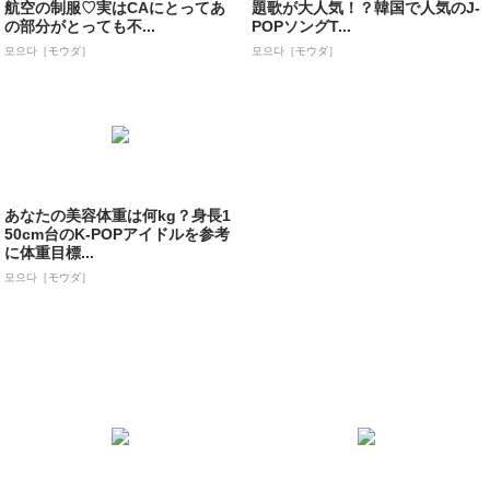
航空の制服♡実はCAにとってあ
題歌が大人気！？韓国で人気のJ-
の部分がとっても不...
POPソングT...
모으다［モウダ］
모으다［モウダ］
あなたの美容体重は何kg？身長1
50cm台のK-POPアイドルを参考
に体重目標...
모으다［モウダ］