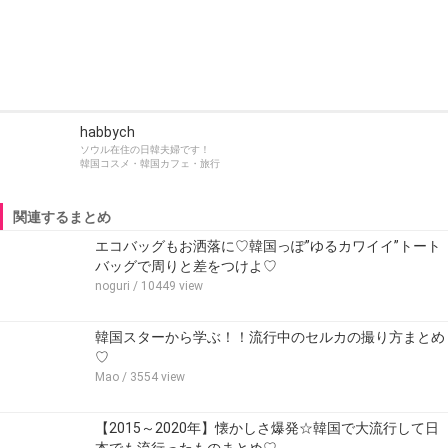
habbych
ソウル在住の日韓夫婦です！
韓国コスメ・韓国カフェ・旅行
関連するまとめ
エコバッグもお洒落に♡韓国っぽ”ゆるカワイイ”トート
バッグで周りと差をつけよ♡
noguri
/ 10449 view
韓国スターから学ぶ！！流行中のセルカの撮り方まとめ
♡
Mao
/ 3554 view
【2015～2020年】懐かしさ爆発☆韓国で大流行して日
本でも流行ったものまとめ♡