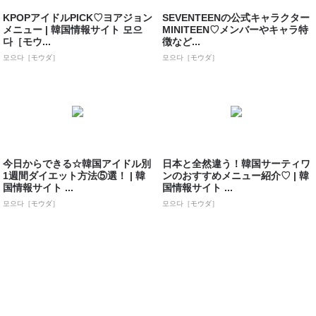
KPOPアイドルPICK♡ヨアジョン
SEVENTEENの公式キャラクター
メニュー | 韓国情報サイト 모으
MINITEEN♡メンバーやキャラ特
다［モウ...
徴など...
모으다［モウダ］
모으다［モウダ］
今日からできる☆韓国アイドル別
日本と全然違う！韓国サーティワ
1週間ダイエット方法⑤選！ | 韓
ンのおすすめメニュー紹介♡ | 韓
国情報サイト ...
国情報サイト ...
모으다［モウダ］
모으다［モウダ］