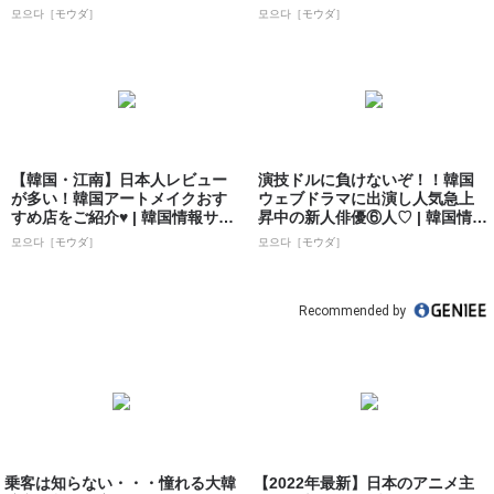
ダ］
모으다［モウダ］
모으다［モウダ］
【韓国・江南】日本人レビュー
演技ドルに負けないぞ！！韓国
が多い！韓国アートメイクおす
ウェブドラマに出演し人気急上
すめ店をご紹介♥ | 韓国情報サイ
昇中の新人俳優⑥人♡ | 韓国情報
ト 모으...
サイト ...
모으다［モウダ］
모으다［モウダ］
Recommended by
乗客は知らない・・・憧れる大韓
【2022年最新】日本のアニメ主