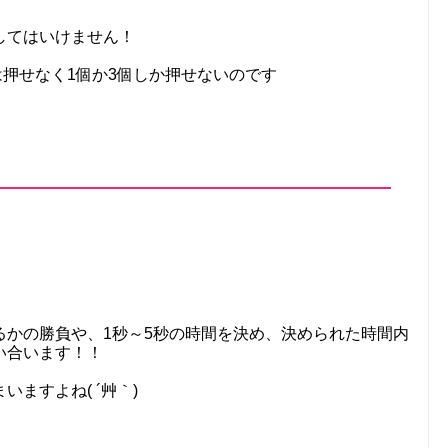
してはいけません！
は押せなく1個か3個しか押せないのです
！
るかの勝負や、1秒～5秒の時間を決め、決められた時間内
い合います！！
ますよね( ´艸｀)