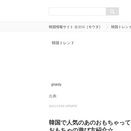
韓国情報サイト 모으다［モウダ］
韓国トレン
韓国トレンド
glskdy
出典:
2021/12/20 UPDATE
韓国で人気のあのおもちゃって
おもちゃの遊び方紹介☆