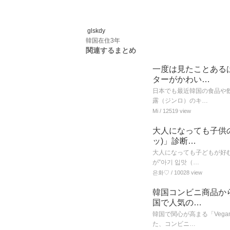
glskdy
韓国在住3年
関連するまとめ
一度は見たことある
ターがかわい…
日本でも最近韓国の食品や
露（ジンロ）のキ…
Mi
/ 12519 view
大人になっても子供の
ッ)」診断…
大人になっても子どもが好む
が”아기 입맛（…
은화♡
/ 10028 view
韓国コンビニ商品から
国で人気の…
韓国で関心が高まる「Veg
た、コンビニ…