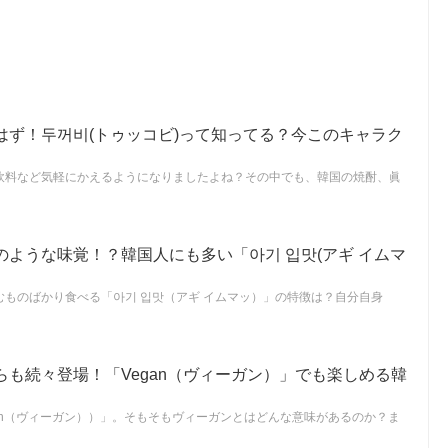
はず！두꺼비(トゥッコビ)って知ってる？今このキャラク
飲料など気軽にかえるようになりましたよね？その中でも、韓国の焼酎、眞
ような味覚！？韓国人にも多い「아기 입맛(アギ イムマ
ものばかり食べる「아기 입맛（アギ イムマッ）」の特徴は？自分自身
も続々登場！「Vegan（ヴィーガン）」でも楽しめる韓
an（ヴィーガン））」。そもそもヴィーガンとはどんな意味があるのか？ま