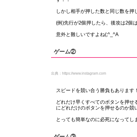
しかし相手が押した数と同じ数を押
(例)先行が2個押したら、後攻は2個
意外と難しいですよね(;^_^A
ゲーム②
出典：
https://www.instagram.com
スピードを競い合う勝負もあります
どれだけ早くすべてのボタンを押せ
にどれだけのボタンを押せるのか競
とっても簡単なのに必死になってしまい
ゲーム③