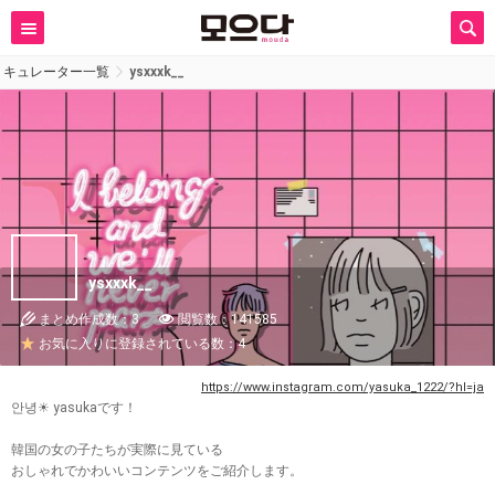
キュレーター一覧
ysxxxk__
ysxxxk__
まとめ作成数：3
閲覧数：141585
お気に入りに登録されている数：4
https://www.instagram.com/yasuka_1222/?hl=ja
안녕☀︎ yasukaです！
韓国の女の子たちが実際に見ている
おしゃれでかわいいコンテンツをご紹介します。