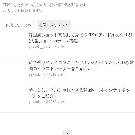
可愛らしさだけでなく大人っぽい雰囲気が好きです。
よろしくお願いします♡
お気に入りリスト
作成したまとめ
韓国風ショット真似してみて♡KPOPアイドルの인생샷
(人生ショット)ポーズ⑤選
ysxxxk__
/ 34006 view
待ち受けやアイコンにしたい！かわいくておしゃれな韓
国のイラストレーターをご紹介♪
ysxxxk__
/ 74519 view
チルしない？おしゃれすぎる韓国の【ネオシティポッ
プ】をご紹介♪
ysxxxk__
/ 33060 view