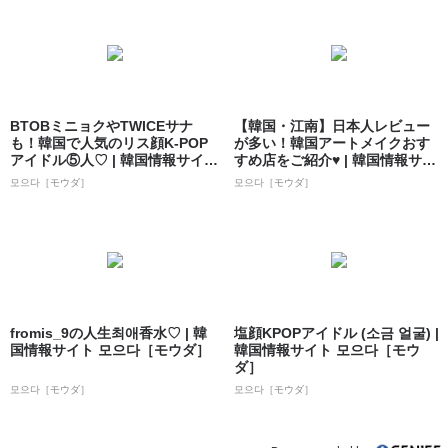
BTOBミニョクやTWICEサナ
【韓国・江南】日本人レビュー
も！韓国で人気のリス顔K-POP
が多い！韓国アートメイクおす
アイドル⑤人♡ | 韓国情報サイ
すめ店をご紹介♥ | 韓国情報サイ
ト...
ト 모으...
모으다［モウダ］
모으다［モウダ］
fromis_9の人生최애香水♡ | 韓
塩顔KPOPアイドル (소금 얼굴) |
国情報サイト 모으다［モウダ］
韓国情報サイト 모으다［モウ
ダ］
모으다［モウダ］
모으다［モウダ］