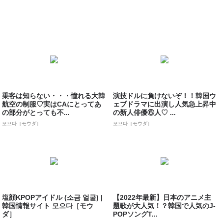
乗客は知らない・・・憧れる大韓
演技ドルに負けないぞ！！韓国ウ
航空の制服♡実はCAにとってあ
ェブドラマに出演し人気急上昇中
の部分がとっても不...
の新人俳優⑥人♡ ...
모으다［モウダ］
모으다［モウダ］
塩顔KPOPアイドル (소금 얼굴) |
【2022年最新】日本のアニメ主
韓国情報サイト 모으다［モウ
題歌が大人気！？韓国で人気のJ-
ダ］
POPソングT...