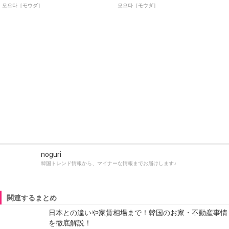
모으다［モウダ］
모으다［モウダ］
noguri
韓国トレンド情報から、マイナーな情報までお届けします♪
関連するまとめ
日本との違いや家賃相場まで！韓国のお家・不動産事情
を徹底解説！