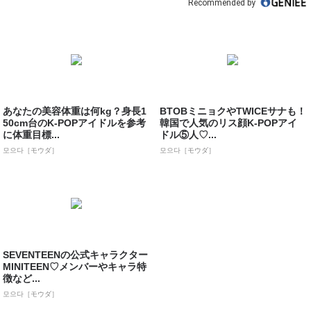
Recommended by
あなたの美容体重は何kg？身長1
BTOBミニョクやTWICEサナも！
50cm台のK-POPアイドルを参考
韓国で人気のリス顔K-POPアイ
に体重目標...
ドル⑤人♡...
모으다［モウダ］
모으다［モウダ］
SEVENTEENの公式キャラクター
MINITEEN♡メンバーやキャラ特
徴など...
모으다［モウダ］