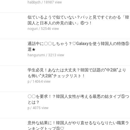
habbych
/ 18987 view
似ているようで似ていない？パッと見ですぐわかる「韓
国人と日本人の外見の違い」⑥つ！
noguri
/ 52546 view
通話中に〇〇しちゃう？♡Galaxyを使う韓国人の特徴⑤
選★
hangurumi
/ 3213 view
学生必見！あなたは大丈夫？韓国で話題の”中2病”より
も怖い”大2病”チェックリスト！
p
/ 14064 view
〇〇を要求！？韓国人女性が考える最悪の姑タイプ⑤つ
とは？
p
/ 4075 view
意外な結果に！韓国人がやり直せるならなりたい職業ラ
ンキングトップ⑤♡