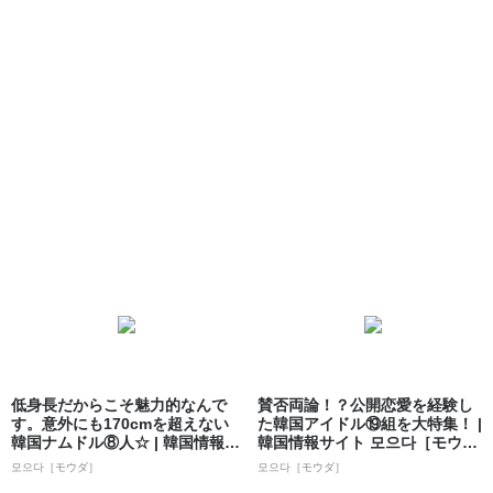
低身長だからこそ魅力的なんで
賛否両論！？公開恋愛を経験し
す。意外にも170cmを超えない
た韓国アイドル⑲組を大特集！ |
韓国ナムドル⑧人☆ | 韓国情報サ
韓国情報サイト 모으다［モウ
イト...
ダ］
모으다［モウダ］
모으다［モウダ］